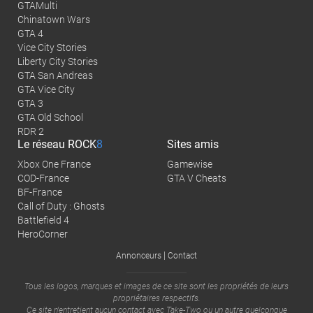
GTAMulti
Chinatown Wars
GTA 4
Vice City Stories
Liberty City Stories
GTA San Andreas
GTA Vice City
GTA 3
GTA Old School
RDR 2
Le réseau
ROCK
8
Sites amis
Xbox One France
Gamewise
COD-France
GTA V Cheats
BF-France
Call of Duty : Ghosts
Battlefield 4
HeroCorner
|
Annonceurs
Contact
Tous les logos, marques et images de ce site sont les propriétés de leurs
propriétaires respectifs.
Ce site n'entretient aucun contact avec
Take-Two
ou un autre quelconque