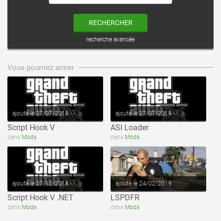
RECHERCHER
recherche avancée
voir ce fichier
voir ce fichier
Vous pourriez aimer
ajouté le 27/07/2019
ajouté le 27/07/2019
Script Hook V
ASI Loader
voir ce fichier
voir ce fichier
dans
Mods
dans
Mods
ajouté le 27/12/2018
ajouté le 24/02/2019
Script Hook V .NET
LSPDFR
dans
Mods
dans
Mods