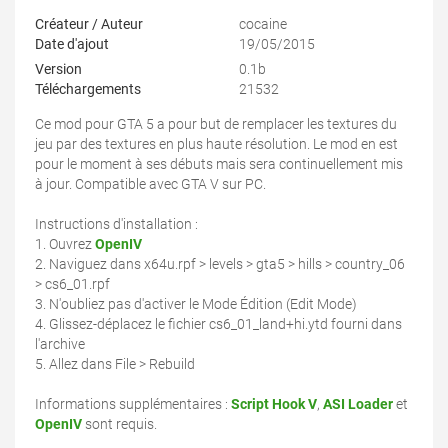
Créateur / Auteur
cocaine
Date d'ajout
19/05/2015
Version
0.1b
Téléchargements
21532
Ce mod pour GTA 5 a pour but de remplacer les textures du
jeu par des textures en plus haute résolution. Le mod en est
pour le moment à ses débuts mais sera continuellement mis
à jour. Compatible avec GTA V sur PC.
Instructions d'installation :
1. Ouvrez
OpenIV
2. Naviguez dans x64u.rpf > levels > gta5 > hills > country_06
> cs6_01.rpf
3. N'oubliez pas d'activer le Mode Édition (Edit Mode)
4. Glissez-déplacez le fichier cs6_01_land+hi.ytd fourni dans
l'archive
5. Allez dans File > Rebuild
Informations supplémentaires :
Script Hook V
,
ASI Loader
et
OpenIV
sont requis.