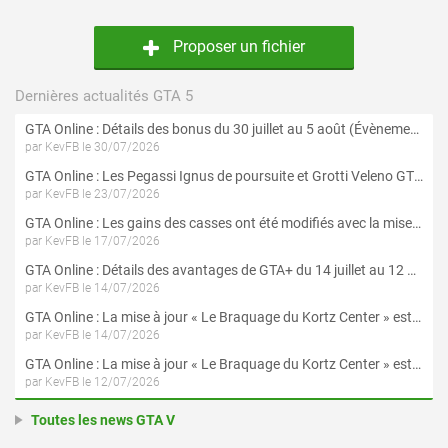
Proposer un fichier
Dernières actualités GTA 5
GTA Online : Détails des bonus du 30 juillet au 5 août (Évènement « Braquages d'été »)
par KevFB le 30/07/2026
GTA Online : Les Pegassi Ignus de poursuite et Grotti Veleno GT sont maintenant disponibles
par KevFB le 23/07/2026
GTA Online : Les gains des casses ont été modifiés avec la mise à jour « Le Braquage du Kortz Center »
par KevFB le 17/07/2026
GTA Online : Détails des avantages de GTA+ du 14 juillet au 12 août
par KevFB le 14/07/2026
GTA Online : La mise à jour « Le Braquage du Kortz Center » est maintenant disponible
par KevFB le 14/07/2026
GTA Online : La mise à jour « Le Braquage du Kortz Center » est disponible en préchargement sur PS5 et Xbox Series X|S
par KevFB le 12/07/2026
Toutes les news GTA V