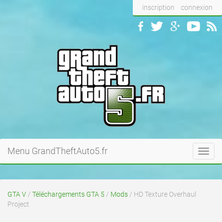
inscription
connexion
Menu GrandTheftAuto5.fr
Toggl
navig
GTA V
/
Téléchargements GTA 5
/
Mods
/ HD Texture Overhaul
Project