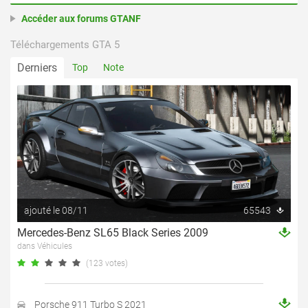
Accéder aux forums GTANF
Téléchargements GTA 5
Derniers
Top
Note
ajouté le 08/11
65543
Mercedes-Benz SL65 Black Series 2009
dans Véhicules
(123 votes)
Porsche 911 Turbo S 2021