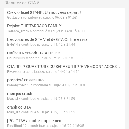
Discutez de GTA 5
Crew officiel GTANF : Un nouveau départ !
Gattuso
a contribué au sujet le 06/08 à 01:53
Rejoins THE TARRACO FAMILY
Tarraco_Track
a contribué au sujet le 14/01 à 16:00
Les voitures de GTA V et de GTA Online en vrai
Eybi14
a contribué au sujet le 14/12 à 21:44
Café du Network - GTA Online
CeCe39039
a contribué au sujet le 17/07 à 18:38
GTA RP : ? OUVERTURE DU SERVEUR RP "FIVEMOON"  ACCÈS LIBRE ?
FiveMoon
a contribué au sujet le 14/04 à 14:51
proprieté casse auto
L'anonyme n°1
a contribué au sujet le 01/04 à 19:01
mon jeu crash
Mas_si
a contribué au sujet le 19/03 à 21:59
crash de GTA
Mas_si
a contribué au sujet le 19/03 à 21:52
[PC] GTAV a quitté inopinément
BouliBouli10
a contribué au sujet le 16/03 à 16:35