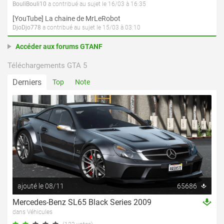
BouliBouli10
a contribué au sujet le 16/03 à 16:35
[YouTube] La chaine de MrLeRobot
DjoDjo778
a contribué au sujet le 15/03 à 03:10
Accéder aux forums GTANF
Téléchargements GTA 5
Derniers
Top
Note
ajouté le 08/11
65686
Mercedes-Benz SL65 Black Series 2009
dans Véhicules