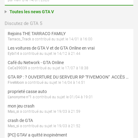
par KevFB le 14/07/2026
Toutes les news GTA V
Discutez de GTA 5
Rejoins THE TARRACO FAMILY
Tarraco_Track
a contribué au sujet le 14/01 à 16:00
Les voitures de GTA V et de GTA Online en vrai
Eybi14
a contribué au sujet le 14/12 à 21:44
Café du Network - GTA Online
CeCe39039
a contribué au sujet le 17/07 à 18:38
GTA RP : ? OUVERTURE DU SERVEUR RP "FIVEMOON"  ACCÈS LIBRE ?
FiveMoon
a contribué au sujet le 14/04 à 14:51
proprieté casse auto
L'anonyme n°1
a contribué au sujet le 01/04 à 19:01
mon jeu crash
Mas_si
a contribué au sujet le 19/03 à 21:59
crash de GTA
Mas_si
a contribué au sujet le 19/03 à 21:52
[PC] GTAV a quitté inopinément