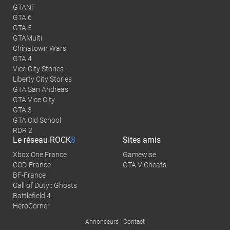
GTANF
GTA 6
GTA 5
GTAMulti
Chinatown Wars
GTA 4
Vice City Stories
Liberty City Stories
GTA San Andreas
GTA Vice City
GTA 3
GTA Old School
RDR 2
Le réseau
ROCK
8
Sites amis
Xbox One France
Gamewise
COD-France
GTA V Cheats
BF-France
Call of Duty : Ghosts
Battlefield 4
HeroCorner
|
Annonceurs
Contact