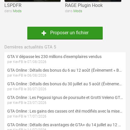
LSPDFR
RAGE Plugin Hook
dans
Mods
dans
Mods
Proposer un fichier
Dernières actualités GTA 5
GTA V dépasse les 230 millions d'exemplaires vendus
par KevFB le 07/08/2026
GTA Online : Détails des bonus du 6 au 12 août (Évènement « Braquages de l'été » - Suite et fin)
par KevFB le 06/08/2026
GTA Online : Détails des bonus du 30 juillet au 5 août (Évènement « Braquages d'été »)
par KevFB le 30/07/2026
GTA Online : Les Pegassi Ignus de poursuite et Grotti Veleno GT sont maintenant disponibles
par KevFB le 23/07/2026
GTA Online : Les gains des casses ont été modifiés avec la mise à jour « Le Braquage du Kortz Center »
par KevFB le 17/07/2026
GTA Online : Détails des avantages de GTA+ du 14 juillet au 12 août