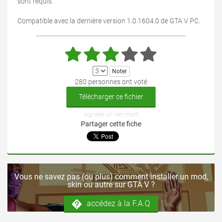
sont requis.
Compatible avec la dernière version 1.0.1604.0 de GTA V PC.
280 personnes ont voté
Télécharger ce fichier
signaler un lien mort
Partager cette fiche
Vous ne savez pas (ou plus) comment installer un mod,
skin ou autre sur GTA V ?
accédez à la F.A.Q