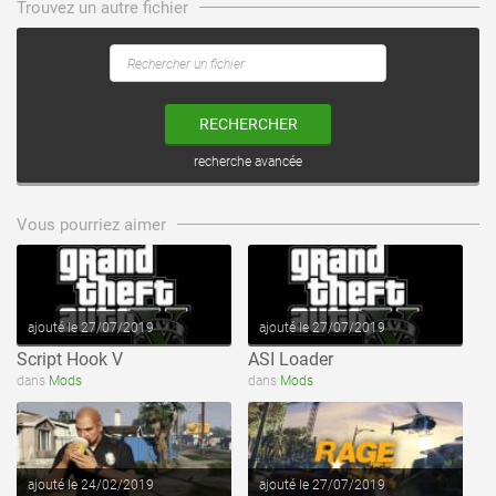
Trouvez un autre fichier
RECHERCHER
recherche avancée
voir ce fichier
voir ce fichier
Vous pourriez aimer
ajouté le 27/07/2019
ajouté le 27/07/2019
Script Hook V
ASI Loader
voir ce fichier
voir ce fichier
dans
Mods
dans
Mods
ajouté le 24/02/2019
ajouté le 27/07/2019