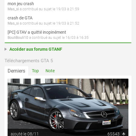
mon jeu crash
Mas_si
a contribué au sujet le 19/03 à 21:59
crash de GTA
Mas_si
a contribué au sujet le 19/03 à 21:52
[PC] GTAV a quitté inopinément
BouliBouli10
a contribué au sujet le 16/03 à 16:35
Accéder aux forums GTANF
Téléchargements GTA 5
Derniers
Top
Note
ajouté le 08/11
65543