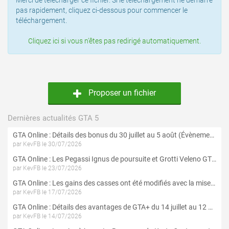
Merci de télécharger ce fichier. Si le téléchargement ne démarre
pas rapidement, cliquez ci-dessous pour commencer le
téléchargement.
Cliquez ici si vous n'êtes pas redirigé automatiquement.
Proposer un fichier
Dernières actualités GTA 5
GTA Online : Détails des bonus du 30 juillet au 5 août (Évènement « Braquages d'été »)
par KevFB le 30/07/2026
GTA Online : Les Pegassi Ignus de poursuite et Grotti Veleno GT sont maintenant disponibles
par KevFB le 23/07/2026
GTA Online : Les gains des casses ont été modifiés avec la mise à jour « Le Braquage du Kortz Center »
par KevFB le 17/07/2026
GTA Online : Détails des avantages de GTA+ du 14 juillet au 12 août
par KevFB le 14/07/2026