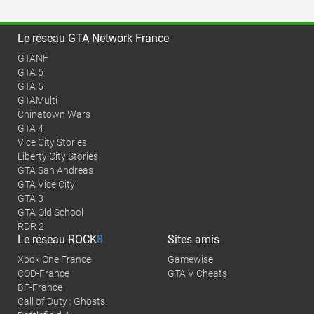
Le réseau GTA Network France
GTANF
GTA 6
GTA 5
GTAMulti
Chinatown Wars
GTA 4
Vice City Stories
Liberty City Stories
GTA San Andreas
GTA Vice City
GTA 3
GTA Old School
RDR 2
Le réseau
ROCK
8
Sites amis
Xbox One France
Gamewise
COD-France
GTA V Cheats
BF-France
Call of Duty : Ghosts