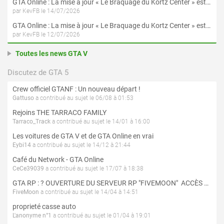
GTA Online : La mise à jour « Le Braquage du Kortz Center » est maintenant disponible
par KevFB le 14/07/2026
GTA Online : La mise à jour « Le Braquage du Kortz Center » est disponible en préchargement sur PS5 et Xbox Series X|S
par KevFB le 12/07/2026
Toutes les news GTA V
Discutez de GTA 5
Crew officiel GTANF : Un nouveau départ !
Gattuso
a contribué au sujet le 06/08 à 01:53
Rejoins THE TARRACO FAMILY
Tarraco_Track
a contribué au sujet le 14/01 à 16:00
Les voitures de GTA V et de GTA Online en vrai
Eybi14
a contribué au sujet le 14/12 à 21:44
Café du Network - GTA Online
CeCe39039
a contribué au sujet le 17/07 à 18:38
GTA RP : ? OUVERTURE DU SERVEUR RP "FIVEMOON"  ACCÈS LIBRE ?
FiveMoon
a contribué au sujet le 14/04 à 14:51
proprieté casse auto
L'anonyme n°1
a contribué au sujet le 01/04 à 19:01