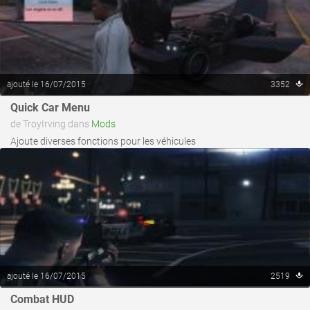
ajouté le 16/07/2015
3352
voir ce fichier
Quick Car Menu
de TroyIrving dans
Mods
Ajoute diverses fonctions pour les véhicules
ajouté le 16/07/2015
2519
Combat HUD
voir ce fichier