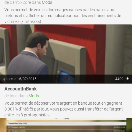
de CamxxCore dans
Mods
Vous permet de voir les dommages causés par les balles aux
piétons et d'afficher un multiplicateur pour les enchaînements de
victimes (killstreaks)
ajouté le 16/07/2015
4409
AccountInBank
voir ce fichier
de Inco dans
Mods
Vous permet de déposer votre argent en banque tout en gagnant
0.001% d'intérêt par jour. Vous pouvez aussi transférer de l'argent
entre les 3 protagonistes