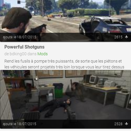
ajouté le 18/07/2015
2615
voir ce fichier
Powerful Shotguns
de bdking00 dans
Mods
Rend les fusils à pompe très puissants, de sorte que les piétons et
les véhicules seront projetés très loin lorsque vous leur tirez dessus
ajouté le 18/07/2015
2528
voir ce fichier