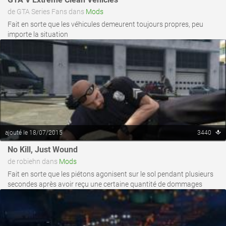
de GTA Series Fans dans
Mods
Fait en sorte que les véhicules demeurent toujours propres, peu
importe la situation
ajouté le 18/07/2015
3440
voir ce fichier
No Kill, Just Wound
de robiehn dans
Mods
Fait en sorte que les piétons agonisent sur le sol pendant plusieurs
secondes après avoir reçu une certaine quantité de dommages