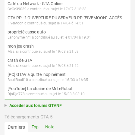
Café du Network - GTA Online
CeCe39039
a contribué au sujet le 17/07 à 18:38
GTA RP : ? OUVERTURE DU SERVEUR RP "FIVEMOON"  ACCÈS LIBRE ?
FiveMoon
a contribué au sujet le 14/04 à 14:51
proprieté casse auto
L'anonyme n°1
a contribué au sujet le 01/04 à 19:01
mon jeu crash
Mas_si
a contribué au sujet le 19/03 à 21:59
crash de GTA
Mas_si
a contribué au sujet le 19/03 à 21:52
[PC] GTAV a quitté inopinément
BouliBouli10
a contribué au sujet le 16/03 à 16:35
[YouTube] La chaine de MrLeRobot
DjoDjo778
a contribué au sujet le 15/03 à 03:10
Accéder aux forums GTANF
Téléchargements GTA 5
Derniers
Top
Note