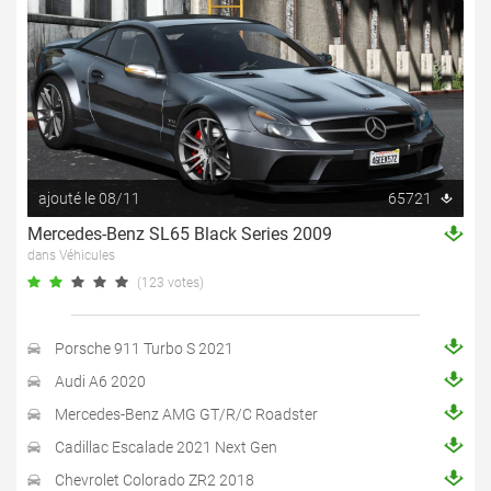
ajouté le 08/11
65721
Mercedes-Benz SL65 Black Series 2009
dans Véhicules
(123 votes)
Porsche 911 Turbo S 2021
Audi A6 2020
Mercedes-Benz AMG GT/R/C Roadster
Cadillac Escalade 2021 Next Gen
Chevrolet Colorado ZR2 2018