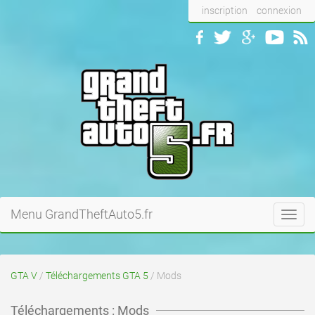
inscription
connexion
Menu GrandTheftAuto5.fr
Toggl
navig
GTA V
/
Téléchargements GTA 5
/ Mods
Téléchargements : Mods