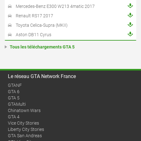
Mercedes-Benz E300 W213 4matic 2017
Renault RS17 2017
Toyota Celica-Supra (MKII)
Aston DB11 Cyrus
Tous les téléchargements GTA 5
Le réseau GTA Network France
GTANF
GTA 6
GTA 5
GTAMulti
Chinatown Wars
GTA 4
Vice City Stories
Liberty City Stories
GTA San Andreas