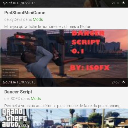
ajouté le 18/07/2015
2131
voir ce fichier
PedShootMiniGame
de ZyDevs dans
Mods
Mini-jeu qui affiche le nombre de victimes à l'écran
ajouté le 18/07/2015
2467
voir ce fichier
Dancer Script
de ISOFX dans
Mods
Permet à vous ou au piéton le plus proche de faire du pole dancing