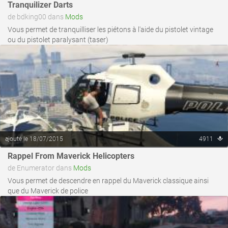
Tranquilizer Darts
de bdking00 dans
Mods
Vous permet de tranquilliser les piétons à l'aide du pistolet vintage
ou du pistolet paralysant (taser)
ajouté le 18/07/2015
4911
voir ce fichier
Rappel From Maverick Helicopters
de Enumerator dans
Mods
Vous permet de descendre en rappel du Maverick classique ainsi
que du Maverick de police