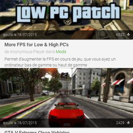
ajouté le 18/07/2015
6532
voir ce fichier
More FPS for Low & High PC's
de Anonymous-Player dans
Mods
Permet d'augmenter le FPS en cours de jeu, que vous ayez un
ordinateur bas de gamme ou haut de gamme
ajouté le 18/07/2015
2429
voir ce fichier
GTA V Extreme Clean Vehicles