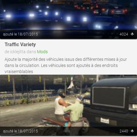
ajouté le 18/07/2015
4024
Traffic Variety
voir ce fichier
de icklejitta dans
Mods
Ajoute la majorité des véhicules issus des différentes mises à jour
dans la circulation. Les véhicules sont ajoutés à des endroits
vraisemblables
ajouté le 18/07/2015
2440