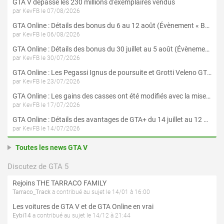
GTA V dépasse les 230 millions d'exemplaires vendus
par KevFB le 07/08/2026
GTA Online : Détails des bonus du 6 au 12 août (Évènement « Braquages de l'été » - Suite et fin)
par KevFB le 06/08/2026
GTA Online : Détails des bonus du 30 juillet au 5 août (Évènement « Braquages d'été »)
par KevFB le 30/07/2026
GTA Online : Les Pegassi Ignus de poursuite et Grotti Veleno GT sont maintenant disponibles
par KevFB le 23/07/2026
GTA Online : Les gains des casses ont été modifiés avec la mise à jour « Le Braquage du Kortz Center »
par KevFB le 17/07/2026
GTA Online : Détails des avantages de GTA+ du 14 juillet au 12 août
par KevFB le 14/07/2026
Toutes les news GTA V
Discutez de GTA 5
Rejoins THE TARRACO FAMILY
Tarraco_Track
a contribué au sujet le 14/01 à 16:00
Les voitures de GTA V et de GTA Online en vrai
Eybi14
a contribué au sujet le 14/12 à 21:44