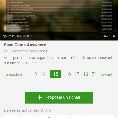
ajouté le 16/07/2015
3475
Save Game Anywhere
de Enumerator dans
Mods
Vous permet de sauvegarder votre partie n'importe où en appuyant
sur une seule touche
1
13
14
15
16
17
18
71
précédent
suivant
Proposer un fichier
Dernières actualités GTA 5