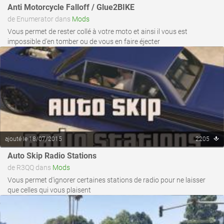
voir ce fichier
Anti Motorcycle Falloff / Glue2BIKE
de Enumerator dans
Mods
Vous permet de rester collé à votre moto et ainsi il vous est
impossible d'en tomber ou de vous en faire éjecter
ajouté le 18/07/2015
2205
voir ce fichier
Auto Skip Radio Stations
de R3QQ dans
Mods
Vous permet d'ignorer certaines stations de radio pour ne laisser
que celles qui vous plaisent