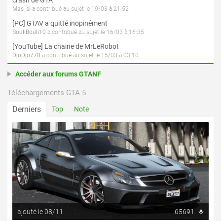
Mas_si
a contribué au sujet le 19/03 à 21:52
[PC] GTAV a quitté inopinément
BouliBouli10
a contribué au sujet le 16/03 à 16:35
[YouTube] La chaine de MrLeRobot
DjoDjo778
a contribué au sujet le 15/03 à 03:10
Accéder aux forums GTANF
Téléchargements GTA 5
Derniers
Top
Note
ajouté le 08/11
65691