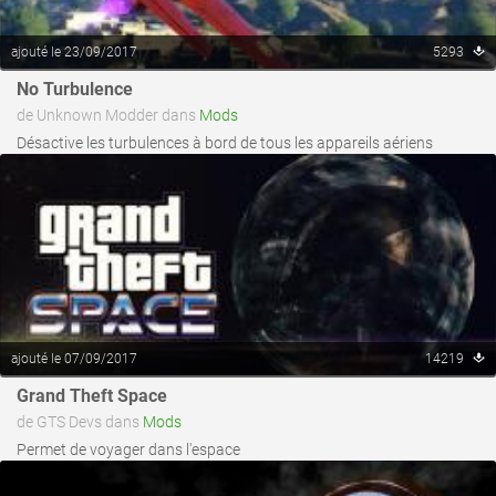
ajouté le 23/09/2017
5293
voir ce fichier
No Turbulence
de Unknown Modder dans
Mods
Désactive les turbulences à bord de tous les appareils aériens
ajouté le 07/09/2017
14219
voir ce fichier
Grand Theft Space
de GTS Devs dans
Mods
Permet de voyager dans l'espace