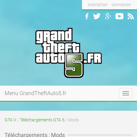
inscription
connexion
Menu GrandTheftAuto5.fr
Toggl
navig
GTA V
/
Téléchargements GTA 5
/ Mods
Téléchargements : Mods