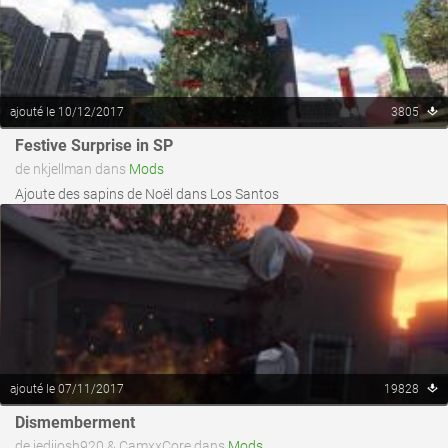
ajouté le 10/12/2017
3805
voir ce fichier
Festive Surprise in SP
de nkjellman dans
Mods
Ajoute des sapins de Noël dans Los Santos
ajouté le 07/11/2017
19828
voir ce fichier
Dismemberment
de jedijosh920 & CamxxCore dans
Mods