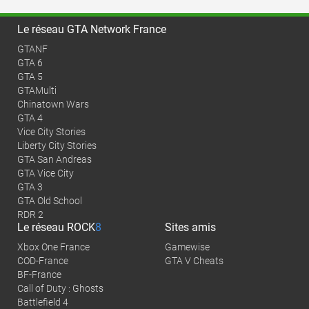
Le réseau GTA Network France
GTANF
GTA 6
GTA 5
GTAMulti
Chinatown Wars
GTA 4
Vice City Stories
Liberty City Stories
GTA San Andreas
GTA Vice City
GTA 3
GTA Old School
RDR 2
Le réseau
ROCK
8
Sites amis
Xbox One France
Gamewise
COD-France
GTA V Cheats
BF-France
Call of Duty : Ghosts
Battlefield 4