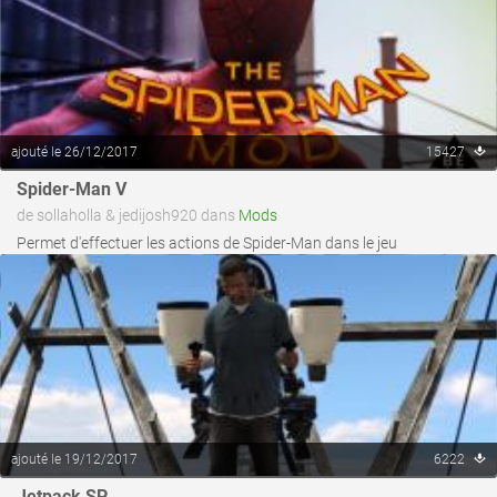
ajouté le 26/12/2017
15427
voir ce fichier
Spider-Man V
de sollaholla & jedijosh920 dans
Mods
Permet d'effectuer les actions de Spider-Man dans le jeu
ajouté le 19/12/2017
6222
voir ce fichier
Jetpack SP