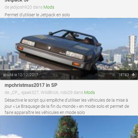
de jedijosh920 dans
Mods
Permet d'utiliser le Jetpack en solo
ajouté le 12/12/2017
18783
mpchristmas2017 in SP
voir ce fichier
de _CP_, sjaak327, WildBrick, robi29 dans
Mods
Désactive le script qui empêche d'utiliser les véhicules de la mise à
jour « Le Braquage de la fin du monde » en mode solo et permet de
faire apparaître les véhicules en mode solo