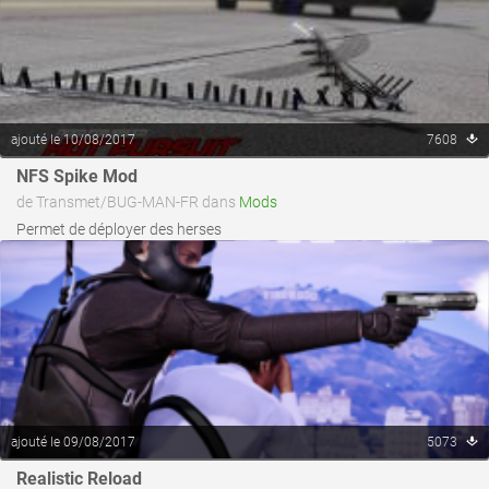
ajouté le 10/08/2017
7608
voir ce fichier
NFS Spike Mod
de Transmet/BUG-MAN-FR dans
Mods
Permet de déployer des herses
ajouté le 09/08/2017
5073
Realistic Reload