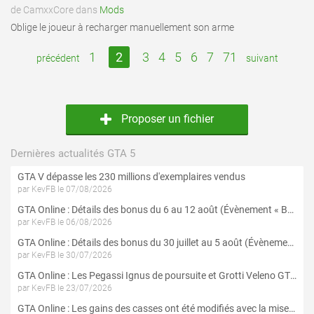
de CamxxCore dans
Mods
Oblige le joueur à recharger manuellement son arme
1
2
3
4
5
6
7
71
précédent
suivant
Proposer un fichier
Dernières actualités GTA 5
GTA V dépasse les 230 millions d'exemplaires vendus
par KevFB le 07/08/2026
GTA Online : Détails des bonus du 6 au 12 août (Évènement « Braquages de l'été » - Suite et fin)
par KevFB le 06/08/2026
GTA Online : Détails des bonus du 30 juillet au 5 août (Évènement « Braquages d'été »)
par KevFB le 30/07/2026
GTA Online : Les Pegassi Ignus de poursuite et Grotti Veleno GT sont maintenant disponibles
par KevFB le 23/07/2026
GTA Online : Les gains des casses ont été modifiés avec la mise à jour « Le Braquage du Kortz Center »