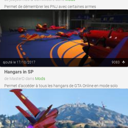
Permet de démembrer les PNJ avec certaines armes
ajouté le 17/10/2017
9083
voir ce fichier
Hangars in SP
de MasterD dans
Mods
Permet d'accéder à tous les hangars de GTA Online en mode solo