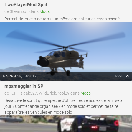
TwoPlayerMod Split
de Steambun dans
Mods
Permet de jouer à deux sur un même ordinateur en écran scindé
ajouté le 29/08/2017
9328
mpsmuggler in SP
voir ce fichier
de _CP_, sjaak327, WildBrick, robi29 dans
Mods
Désactive le script qui empêche d'utiliser les véhicules de la mise à
jour « Contrebande organisée » en mode solo et permet de faire
apparaître les véhicules en mode solo