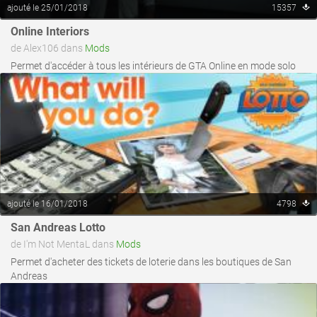
ajouté le 25/01/2018
15357
voir ce fichier
Online Interiors
de Alex106 dans
Mods
Permet d'accéder à tous les intérieurs de GTA Online en mode solo
ajouté le 16/01/2018
4798
voir ce fichier
San Andreas Lotto
de I'm Not MentaL dans
Mods
Permet d'acheter des tickets de loterie dans les boutiques de San
Andreas