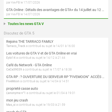
par KevFB le 17/07/2026
GTA Online : Détails des avantages de GTA+ du 14 juillet au 12 août
par KevFB le 14/07/2026
Toutes les news GTA V
Discutez de GTA 5
Rejoins THE TARRACO FAMILY
Tarraco_Track
a contribué au sujet le 14/01 à 16:00
Les voitures de GTA V et de GTA Online en vrai
Eybi14
a contribué au sujet le 14/12 à 21:44
Café du Network - GTA Online
CeCe39039
a contribué au sujet le 17/07 à 18:38
GTA RP : ? OUVERTURE DU SERVEUR RP "FIVEMOON"  ACCÈS LIBRE ?
FiveMoon
a contribué au sujet le 14/04 à 14:51
proprieté casse auto
L'anonyme n°1
a contribué au sujet le 01/04 à 19:01
mon jeu crash
Mas_si
a contribué au sujet le 19/03 à 21:59
crash de GTA