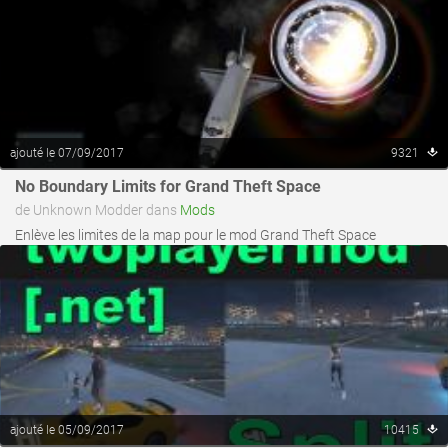
ajouté le 07/09/2017
9321
voir ce fichier
No Boundary Limits for Grand Theft Space
de Unknown Modder dans
Mods
Enlève les limites de la map pour le mod Grand Theft Space
ajouté le 05/09/2017
10415
voir ce fichier