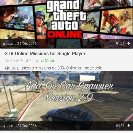
ajouté le 24/06/2016
9152
voir ce fichier
GTA Online Missions for Single Player
de DeaDPooL22 dans
Mods
Ajoute plusieurs missions de GTA Online en mode solo
ajouté le 24/06/2016
8921
voir ce fichier