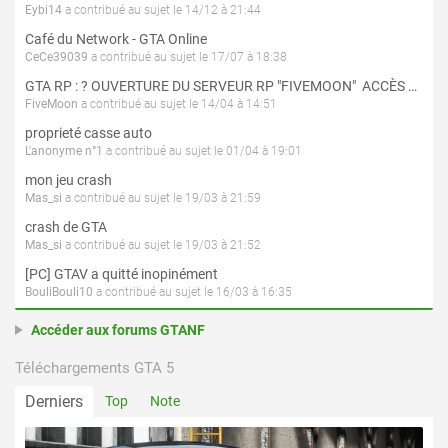
Eybi14
a contribué au sujet le 14/12 à 21:44
Café du Network - GTA Online
CeCe39039
a contribué au sujet le 17/07 à 18:38
GTA RP : ? OUVERTURE DU SERVEUR RP "FIVEMOON"  ACCÈS LIBRE ?
FiveMoon
a contribué au sujet le 14/04 à 14:51
proprieté casse auto
L'anonyme n°1
a contribué au sujet le 01/04 à 19:01
mon jeu crash
Mas_si
a contribué au sujet le 19/03 à 21:59
crash de GTA
Mas_si
a contribué au sujet le 19/03 à 21:52
[PC] GTAV a quitté inopinément
BouliBouli10
a contribué au sujet le 16/03 à 16:35
Accéder aux forums GTANF
Téléchargements GTA 5
Derniers
Top
Note