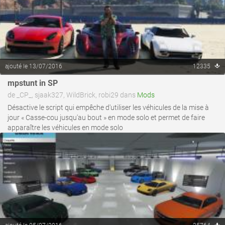
ajouté le 13/07/2016
12335
mpstunt in SP
voir ce fichier
de _CP_, sjaak327, WildBrick, robi29 dans
Mods
Désactive le script qui empêche d'utiliser les véhicules de la mise à
jour « Casse-cou jusqu'au bout » en mode solo et permet de faire
apparaître les véhicules en mode solo