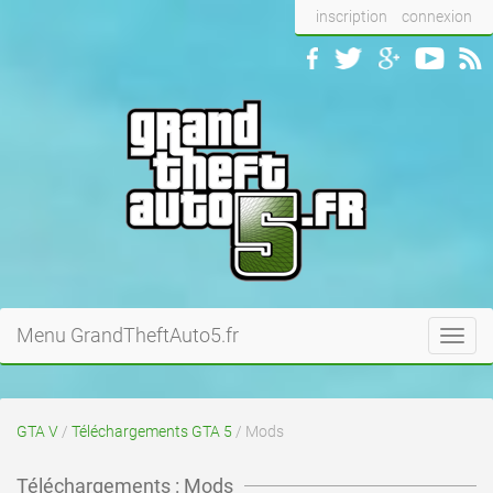
inscription
connexion
Menu GrandTheftAuto5.fr
Toggl
navig
GTA V
/
Téléchargements GTA 5
/ Mods
Téléchargements : Mods