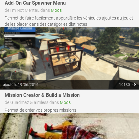
Add-On Car Spawner Menu
de I'm Not MentaL dans
Mods
Permet de faire facilement apparaître les véhicules ajoutés au jeu et
de les placer dans des catégories distinctes
ajouté le 19/06/2016
10130
voir ce fichier
Mission Creator & Build a Mission
de Guadmaz & aimless dans
Mods
Permet de créer vos propres missions