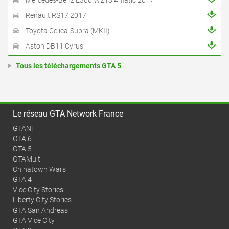
Renault RS17 2017
Toyota Celica-Supra (MKII)
Aston DB11 Cyrus
Tous les téléchargements GTA 5
Le réseau GTA Network France
GTANF
GTA 6
GTA 5
GTAMulti
Chinatown Wars
GTA 4
Vice City Stories
Liberty City Stories
GTA San Andreas
GTA Vice City