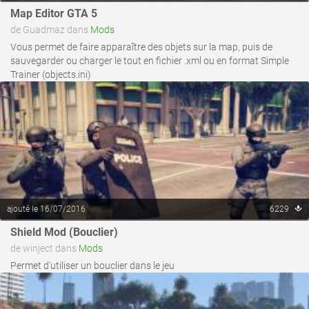
Map Editor GTA 5
voir ce fichier
de Guadmaz dans
Mods
Vous permet de faire apparaître des objets sur la map, puis de
sauvegarder ou charger le tout en fichier .xml ou en format Simple
Trainer (objects.ini)
ajouté le 16/07/2016
6229
voir ce fichier
Shield Mod (Bouclier)
de winject dans
Mods
Permet d'utiliser un bouclier dans le jeu