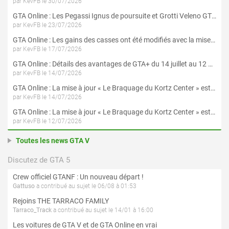
par KevFB le 30/07/2026
GTA Online : Les Pegassi Ignus de poursuite et Grotti Veleno GT sont maintenant disponibles
par KevFB le 23/07/2026
GTA Online : Les gains des casses ont été modifiés avec la mise à jour « Le Braquage du Kortz Center »
par KevFB le 17/07/2026
GTA Online : Détails des avantages de GTA+ du 14 juillet au 12 août
par KevFB le 14/07/2026
GTA Online : La mise à jour « Le Braquage du Kortz Center » est maintenant disponible
par KevFB le 14/07/2026
GTA Online : La mise à jour « Le Braquage du Kortz Center » est disponible en préchargement sur PS5 et Xbox Series X|S
par KevFB le 12/07/2026
Toutes les news GTA V
Discutez de GTA 5
Crew officiel GTANF : Un nouveau départ !
Gattuso
a contribué au sujet le 06/08 à 01:53
Rejoins THE TARRACO FAMILY
Tarraco_Track
a contribué au sujet le 14/01 à 16:00
Les voitures de GTA V et de GTA Online en vrai