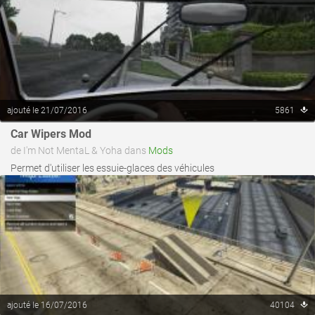
ajouté le 21/07/2016
5861
voir ce fichier
Car Wipers Mod
de I'm Not MentaL & Yoha dans
Mods
Permet d'utiliser les essuie-glaces des véhicules
ajouté le 16/07/2016
40104