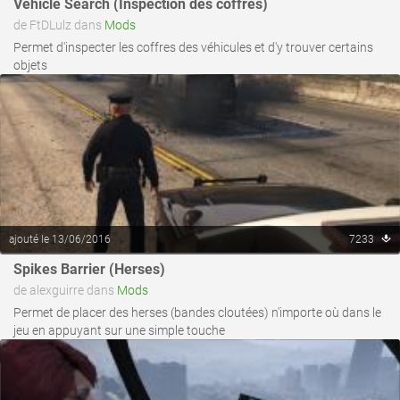
Vehicle Search (Inspection des coffres)
de FtDLulz dans
Mods
Permet d'inspecter les coffres des véhicules et d'y trouver certains
objets
ajouté le 13/06/2016
7233
voir ce fichier
Spikes Barrier (Herses)
de alexguirre dans
Mods
Permet de placer des herses (bandes cloutées) n'importe où dans le
jeu en appuyant sur une simple touche