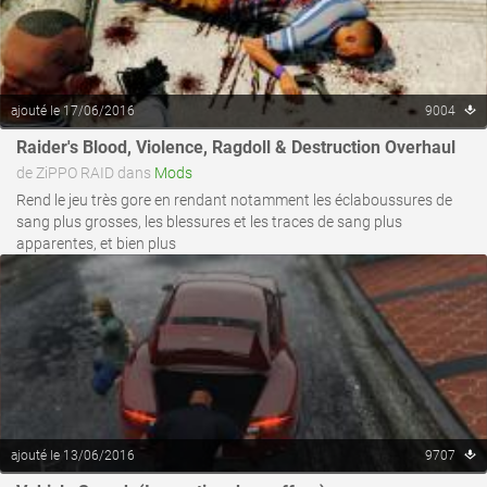
ajouté le 17/06/2016
9004
Raider's Blood, Violence, Ragdoll & Destruction Overhaul
voir ce fichier
de ZiPPO RAID dans
Mods
Rend le jeu très gore en rendant notamment les éclaboussures de
sang plus grosses, les blessures et les traces de sang plus
apparentes, et bien plus
ajouté le 13/06/2016
9707
voir ce fichier