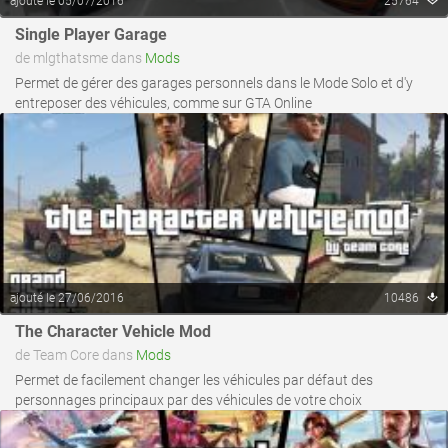
ajouté le 05/07/2016
25764
voir ce fichier
Single Player Garage
de mlgthatsme dans
Mods
Permet de gérer des garages personnels dans le Mode Solo et d'y
entreposer des véhicules, comme sur GTA Online
ajouté le 27/06/2016
10486
voir ce fichier
The Character Vehicle Mod
de Team Core dans
Mods
Permet de facilement changer les véhicules par défaut des
personnages principaux par des véhicules de votre choix