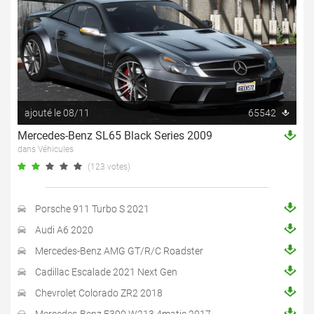
ajouté le 08/11
65542
Mercedes-Benz SL65 Black Series 2009
dans Véhicules
(123 votes)
Porsche 911 Turbo S 2021
Audi A6 2020
Mercedes-Benz AMG GT/R/C Roadster
Cadillac Escalade 2021 Next Gen
Chevrolet Colorado ZR2 2018
Mercedes-Benz E300 W213 4matic 2017