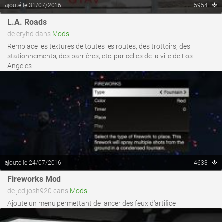
ajouté le 31/07/2016
5954
L.A. Roads
voir ce fichier
de cryhd dans
Mods
Remplace les textures de toutes les routes, des trottoirs, des
stationnements, des barrières, etc. par celles de la ville de Los
Angeles
ajouté le 24/07/2016
4633
voir ce fichier
Fireworks Mod
de jedijosh920 dans
Mods
Ajoute un menu permettant de lancer des feux d'artifice