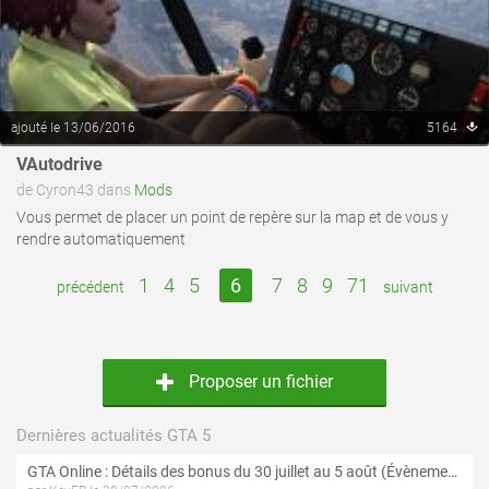
ajouté le 13/06/2016
5164
VAutodrive
de Cyron43 dans
Mods
Vous permet de placer un point de repère sur la map et de vous y
rendre automatiquement
1
4
5
6
7
8
9
71
précédent
suivant
Proposer un fichier
Dernières actualités GTA 5
GTA Online : Détails des bonus du 30 juillet au 5 août (Évènement « Braquages d'été »)