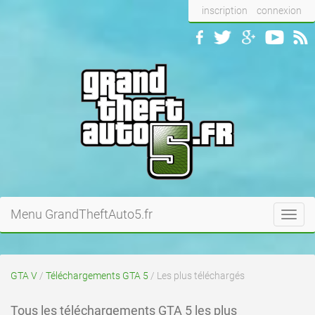
inscription
connexion
Menu GrandTheftAuto5.fr
Toggl
navig
GTA V
/
Téléchargements GTA 5
/ Les plus téléchargés
Tous les téléchargements GTA 5 les plus