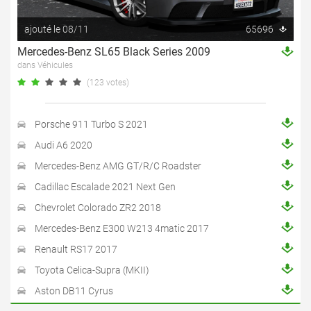
ajouté le 08/11
65696
Mercedes-Benz SL65 Black Series 2009
dans Véhicules
(123 votes)
Porsche 911 Turbo S 2021
Audi A6 2020
Mercedes-Benz AMG GT/R/C Roadster
Cadillac Escalade 2021 Next Gen
Chevrolet Colorado ZR2 2018
Mercedes-Benz E300 W213 4matic 2017
Renault RS17 2017
Toyota Celica-Supra (MKII)
Aston DB11 Cyrus