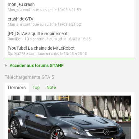
mon jeu crash
Mas_si
a contribué au sujet le 19/03 à 21:59
crash de GTA
Mas_si
a contribué au sujet le 19/03 à 21:52
[PC] GTAV a quitté inopinément
BouliBouli10
a contribué au sujet le 16/03 à 16:35
[YouTube] La chaine de MrLeRobot
DjoDjo778
a contribué au sujet le 15/03 à 03:10
Accéder aux forums GTANF
Téléchargements GTA 5
Derniers
Top
Note