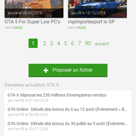
ajouté le 09/06/2016
ajouté le 15/12/2016
GTA 5 For Super Low PC's
mpimportexport in SP
dans
Mods
dans
Mods
1
2
3
4
5
6
7
90
suivant
Proposer un fichier
Dernières actualités GTA 5
GTA V dépasse les 230 millions d'exemplaires vendus
par KevFB le 07/08/2026
GTA Online : Détails des bonus du 6 au 12 août (Évènement « Braquages de l'été » - Suite et fin)
par KevFB le 06/08/2026
GTA Online : Détails des bonus du 30 juillet au 5 août (Évènement « Braquages d'été »)
par KevFB le 30/07/2026