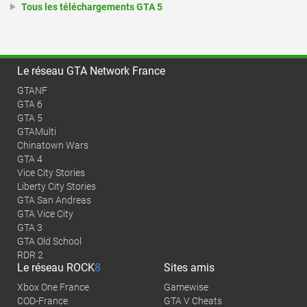
Tous les téléchargements GTA 5
Le réseau GTA Network France
GTANF
GTA 6
GTA 5
GTAMulti
Chinatown Wars
GTA 4
Vice City Stories
Liberty City Stories
GTA San Andreas
GTA Vice City
GTA 3
GTA Old School
RDR 2
Le réseau
ROCK
8
Sites amis
Xbox One France
Gamewise
COD-France
GTA V Cheats