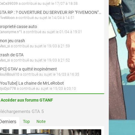
CeCe39039
a contribué au sujet le 17/07 à 18:38
GTA RP : ? OUVERTURE DU SERVEUR RP "FIVEMOON"  ACCÈS LIBRE ?
FiveMoon
a contribué au sujet le 14/04 à 14:51
proprieté casse auto
L'anonyme n°1
a contribué au sujet le 01/04 à 19:01
mon jeu crash
Mas_si
a contribué au sujet le 19/03 à 21:59
crash de GTA
Mas_si
a contribué au sujet le 19/03 à 21:52
[PC] GTAV a quitté inopinément
BouliBouli10
a contribué au sujet le 16/03 à 16:35
[YouTube] La chaine de MrLeRobot
DjoDjo778
a contribué au sujet le 15/03 à 03:10
Accéder aux forums GTANF
éléchargements GTA 5
Derniers
Top
Note