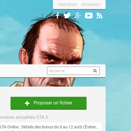
inscription
connexion
Proposer un fichier
rnières actualités GTA 5
GTA Online : Détails des bonus du 6 au 12 août (Évènement « Braquages de l'été » - Suite et fin)