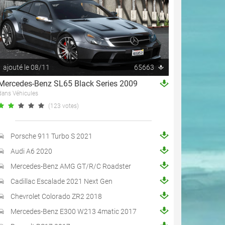
ajouté le 08/11
65663
Mercedes-Benz SL65 Black Series 2009
dans Véhicules
(123 votes)
Porsche 911 Turbo S 2021
Audi A6 2020
Mercedes-Benz AMG GT/R/C Roadster
Cadillac Escalade 2021 Next Gen
Chevrolet Colorado ZR2 2018
Mercedes-Benz E300 W213 4matic 2017