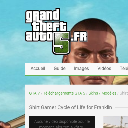
Accueil
Guide
Images
Vidéos
Tél
GTA V
/
Téléchargements GTA 5
/
Skins / Modèles
/ Shir
Shirt Gamer Cycle of Life for Franklin
Aucune vidéo disponible pour le
moment, ajoutez la vôtre !