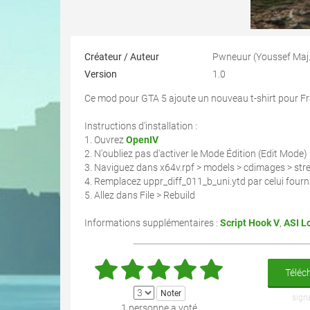
Créateur / Auteur
Pwneu
Version
1.0
Ce mod pour GTA 5 ajoute un nouveau t-shirt pour Fr
Instructions d'installation :
1. Ouvrez
OpenIV
2. N'oubliez pas d'activer le Mode Édition (Edit Mode)
3. Naviguez dans x64v.rpf > models > cdimages > st
4. Remplacez uppr_diff_011_b_uni.ytd par celui fourni
5. Allez dans File > Rebuild
Informations supplémentaires :
Script Hook V
,
ASI L
Téléch
sign
1 personne a voté