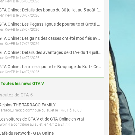
par KevFB le 06/08/2026
GTA Online : Détails des bonus du 30 juillet au 5 août (Évènement « Braquages d'été »)
par KevFB le 30/07/2026
GTA Online : Les Pegassi Ignus de poursuite et Grotti Veleno GT sont maintenant disponibles
par KevFB le 23/07/2026
GTA Online : Les gains des casses ont été modifiés avec la mise à jour « Le Braquage du Kortz Center »
par KevFB le 17/07/2026
GTA Online : Détails des avantages de GTA+ du 14 juillet au 12 août
par KevFB le 14/07/2026
GTA Online : La mise à jour « Le Braquage du Kortz Center » est maintenant disponible
par KevFB le 14/07/2026
Toutes les news GTA V
iscutez de GTA 5
Rejoins THE TARRACO FAMILY
Tarraco_Track
a contribué au sujet le 14/01 à 16:00
Les voitures de GTA V et de GTA Online en vrai
Eybi14
a contribué au sujet le 14/12 à 21:44
Café du Network - GTA Online