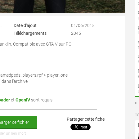
ur (Youssef Majoul)
Date d'ajout
01/06/2015
Téléchargements
2045
anklin. Compatible avec GTA V sur PC.
reamedpeds_players.rpf > player_one
 dans l'archive
oader
et
OpenIV
sont requis.
T
Partager cette fiche
arger ce fichier
aler un lien mort