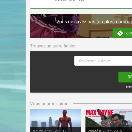
Vous ne savez pas (ou plus) comment
ac
Trouvez un autre fichier
R
rec
voir ce fichier
voir ce fichier
Vous pourriez aimer
ajouté le 26/12/2017
ajouté le 29/05/2015