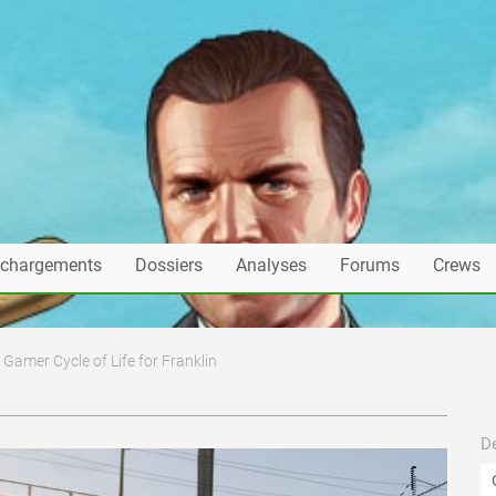
échargements
Dossiers
Analyses
Forums
Crews
t Gamer Cycle of Life for Franklin
De