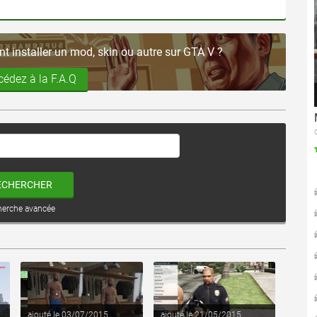
 installer un mod, skin ou autre sur GTA V ?
cédez à la F.A.Q
ECHERCHER
herche avancée
voir ce fichier
voir ce fichier
ajouté le 03/07/2015
ajouté le 21/05/2015