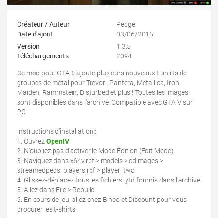
Créateur / Auteur
Pedge
Date d'ajout
03/06/2015
Version
1.3.5
Téléchargements
2094
Ce mod pour GTA 5 ajoute plusieurs nouveaux t-shirts de
groupes de métal pour Trevor : Pantera, Metallica, Iron
Maiden, Rammstein, Disturbed et plus ! Toutes les images
sont disponibles dans l'archive. Compatible avec GTA V sur
PC.
Instructions d'installation :
1. Ouvrez
OpenIV
2. N'oubliez pas d'activer le Mode Édition (Edit Mode)
3. Naviguez dans x64v.rpf > models > cdimages >
streamedpeds_players.rpf > player_two
4. Glissez-déplacez tous les fichiers .ytd fournis dans l'archive
5. Allez dans File > Rebuild
6. En cours de jeu, allez chez Binco et Discount pour vous
procurer les t-shirts