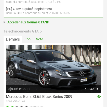
Mas_si
a contribué au sujet le 19/03 à 21:52
[PC] GTAV a quitté inopinément
BouliBouli10
a contribué au sujet le 16/03 à 16:35
Accéder aux forums GTANF
Téléchargements GTA 5
Derniers
Top
Note
ajouté le 08/11
65543
Mercedes-Benz SL65 Black Series 2009
dans Véhicules