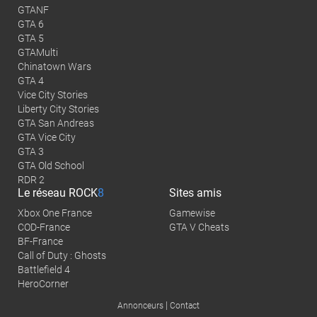
GTANF
GTA 6
GTA 5
GTAMulti
Chinatown Wars
GTA 4
Vice City Stories
Liberty City Stories
GTA San Andreas
GTA Vice City
GTA 3
GTA Old School
RDR 2
Le réseau
ROCK
8
Sites amis
Xbox One France
Gamewise
COD-France
GTA V Cheats
BF-France
Call of Duty : Ghosts
Battlefield 4
HeroCorner
|
Annonceurs
Contact