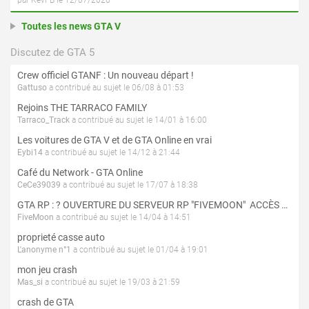
par KevFB le 12/07/2026
Toutes les news GTA V
Discutez de GTA 5
Crew officiel GTANF : Un nouveau départ !
Gattuso
a contribué au sujet le 06/08 à 01:53
Rejoins THE TARRACO FAMILY
Tarraco_Track
a contribué au sujet le 14/01 à 16:00
Les voitures de GTA V et de GTA Online en vrai
Eybi14
a contribué au sujet le 14/12 à 21:44
Café du Network - GTA Online
CeCe39039
a contribué au sujet le 17/07 à 18:38
GTA RP : ? OUVERTURE DU SERVEUR RP "FIVEMOON"  ACCÈS LIBRE ?
FiveMoon
a contribué au sujet le 14/04 à 14:51
proprieté casse auto
L'anonyme n°1
a contribué au sujet le 01/04 à 19:01
mon jeu crash
Mas_si
a contribué au sujet le 19/03 à 21:59
crash de GTA