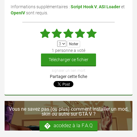
Informations supplémentaires :
Script Hook V
,
ASI Loader
et
OpenIV
sont requis.
1 personne a voté
Télécharger ce fichier
signaler un lien mort
Partager cette fiche
Vous ne savez pas (ou plus) comment installer un mod,
skin ou autre sur GTA V ?
accédez à la F.A.Q