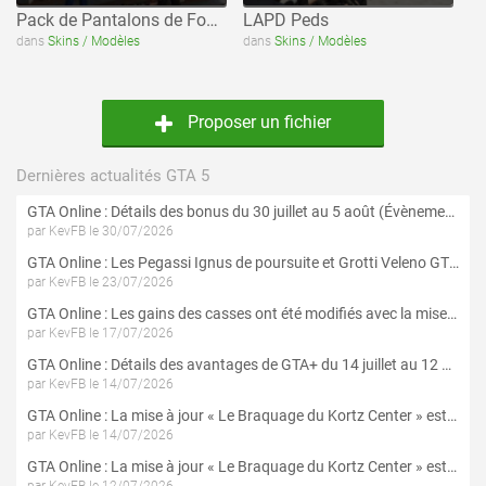
Pack de Pantalons de Football (Adidas)
LAPD Peds
dans
Skins / Modèles
dans
Skins / Modèles
Proposer un fichier
Dernières actualités GTA 5
GTA Online : Détails des bonus du 30 juillet au 5 août (Évènement « Braquages d'été »)
par KevFB le 30/07/2026
GTA Online : Les Pegassi Ignus de poursuite et Grotti Veleno GT sont maintenant disponibles
par KevFB le 23/07/2026
GTA Online : Les gains des casses ont été modifiés avec la mise à jour « Le Braquage du Kortz Center »
par KevFB le 17/07/2026
GTA Online : Détails des avantages de GTA+ du 14 juillet au 12 août
par KevFB le 14/07/2026
GTA Online : La mise à jour « Le Braquage du Kortz Center » est maintenant disponible
par KevFB le 14/07/2026
GTA Online : La mise à jour « Le Braquage du Kortz Center » est disponible en préchargement sur PS5 et Xbox Series X|S