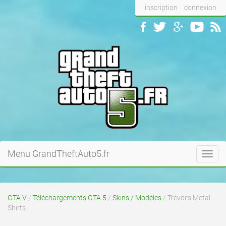
inscription
connexion
Menu GrandTheftAuto5.fr
Toggl
navig
GTA V
/
Téléchargements GTA 5
/
Skins / Modèles
/ Trevor's Metal
Shirts