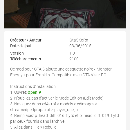
Créateur / Auteur
Gta5KoRn
Date d'ajout
03/06/2015
Version
1.0
Téléchargements
2100
Ce mod pour GTA 5 ajoute une casquette noire « Monster
Energy » pour Franklin. Compatible avec GTA V sur PC.
Instructions d'installation :
1. Ouvrez
OpenIV
2. N'oubliez pas d'activer le Mode Édition (Edit Mode)
3. Naviguez dans x64v.rpf > models > cdimages >
streamedpedprops.rpf > player_one_p
4. Remplacez p_head_diff_016_f.ytd et p_head_diff_019_f.ytd
par ceux fournis dans l'archive
5. Allez dans File > Rebuild