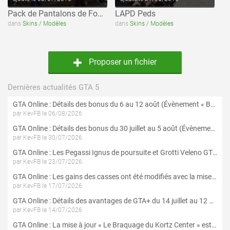
Pack de Pantalons de Football (Adidas)
LAPD Peds
dans
Skins / Modèles
dans
Skins / Modèles
Proposer un fichier
Dernières actualités GTA 5
GTA Online : Détails des bonus du 6 au 12 août (Évènement « Braquages de l'été » - Suite et fin)
par KevFB le 06/08/2026
GTA Online : Détails des bonus du 30 juillet au 5 août (Évènement « Braquages d'été »)
par KevFB le 30/07/2026
GTA Online : Les Pegassi Ignus de poursuite et Grotti Veleno GT sont maintenant disponibles
par KevFB le 23/07/2026
GTA Online : Les gains des casses ont été modifiés avec la mise à jour « Le Braquage du Kortz Center »
par KevFB le 17/07/2026
GTA Online : Détails des avantages de GTA+ du 14 juillet au 12 août
par KevFB le 14/07/2026
GTA Online : La mise à jour « Le Braquage du Kortz Center » est maintenant disponible