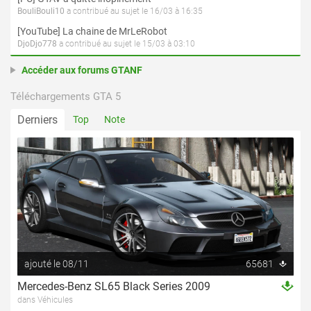
BouliBouli10
a contribué au sujet le 16/03 à 16:35
[YouTube] La chaine de MrLeRobot
DjoDjo778
a contribué au sujet le 15/03 à 03:10
Accéder aux forums GTANF
Téléchargements GTA 5
Derniers
Top
Note
ajouté le 08/11
65681
Mercedes-Benz SL65 Black Series 2009
dans Véhicules