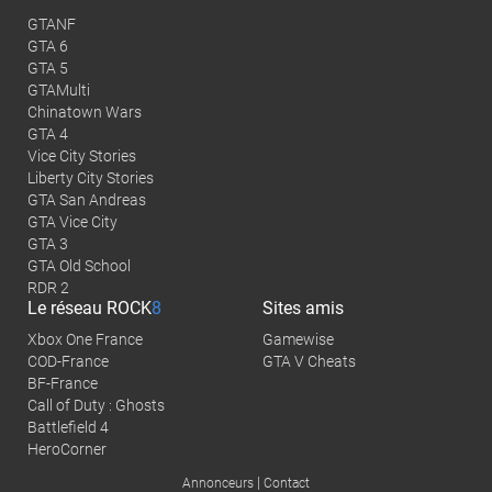
GTANF
GTA 6
GTA 5
GTAMulti
Chinatown Wars
GTA 4
Vice City Stories
Liberty City Stories
GTA San Andreas
GTA Vice City
GTA 3
GTA Old School
RDR 2
Le réseau
ROCK
8
Sites amis
Xbox One France
Gamewise
COD-France
GTA V Cheats
BF-France
Call of Duty : Ghosts
Battlefield 4
HeroCorner
|
Annonceurs
Contact