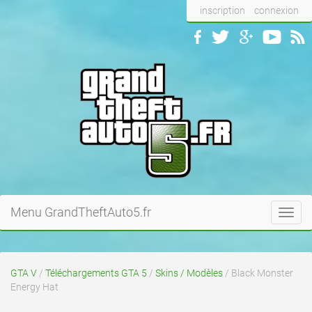
inscription
connexion
Menu GrandTheftAuto5.fr
Toggl
navig
GTA V
/
Téléchargements GTA 5
/
Skins / Modèles
/ Black Monster
Energy Hat