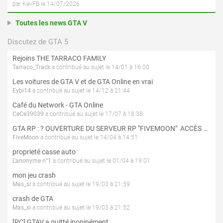
par KevFB le 14/07/2026
Toutes les news GTA V
Discutez de GTA 5
Rejoins THE TARRACO FAMILY
Tarraco_Track
a contribué au sujet le 14/01 à 16:00
Les voitures de GTA V et de GTA Online en vrai
Eybi14
a contribué au sujet le 14/12 à 21:44
Café du Network - GTA Online
CeCe39039
a contribué au sujet le 17/07 à 18:38
GTA RP : ? OUVERTURE DU SERVEUR RP "FIVEMOON"  ACCÈS LIBRE ?
FiveMoon
a contribué au sujet le 14/04 à 14:51
proprieté casse auto
L'anonyme n°1
a contribué au sujet le 01/04 à 19:01
mon jeu crash
Mas_si
a contribué au sujet le 19/03 à 21:59
crash de GTA
Mas_si
a contribué au sujet le 19/03 à 21:52
[PC] GTAV a quitté inopinément