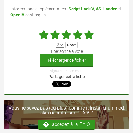
Informations supplémentaires :
Script Hook V
,
ASI Loader
et
OpenIV
sont requis.
1 personne a voté
Télécharger ce fichier
signaler un lien mort
Partager cette fiche
Vous ne savez pas (ou plus) comment installer un mod,
skin ou autre sur GTA V ?
accédez à la F.A.Q