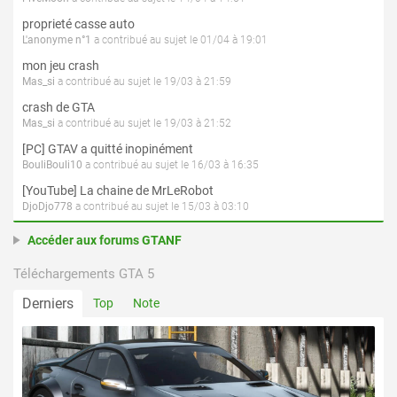
proprieté casse auto
L'anonyme n°1
a contribué au sujet le 01/04 à 19:01
mon jeu crash
Mas_si
a contribué au sujet le 19/03 à 21:59
crash de GTA
Mas_si
a contribué au sujet le 19/03 à 21:52
[PC] GTAV a quitté inopinément
BouliBouli10
a contribué au sujet le 16/03 à 16:35
[YouTube] La chaine de MrLeRobot
DjoDjo778
a contribué au sujet le 15/03 à 03:10
Accéder aux forums GTANF
Téléchargements GTA 5
Derniers
Top
Note