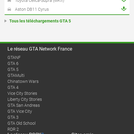
Toyota Celica-Supra (MKII)
Aston DB11 Cyrus
Tous les téléchargements GTA 5
Le réseau GTA Network France
GTANF
GTA 6
GTA 5
GTAMulti
Chinatown Wars
GTA 4
Vice City Stories
Liberty City Stories
GTA San Andreas
GTA Vice City
GTA 3
GTA Old School
RDR 2