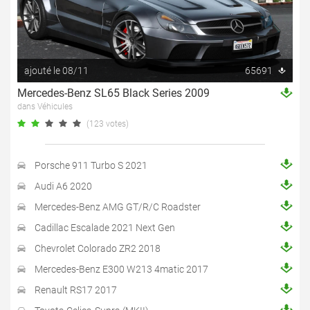
ajouté le 08/11
65691
Mercedes-Benz SL65 Black Series 2009
dans Véhicules
(123 votes)
Porsche 911 Turbo S 2021
Audi A6 2020
Mercedes-Benz AMG GT/R/C Roadster
Cadillac Escalade 2021 Next Gen
Chevrolet Colorado ZR2 2018
Mercedes-Benz E300 W213 4matic 2017
Renault RS17 2017