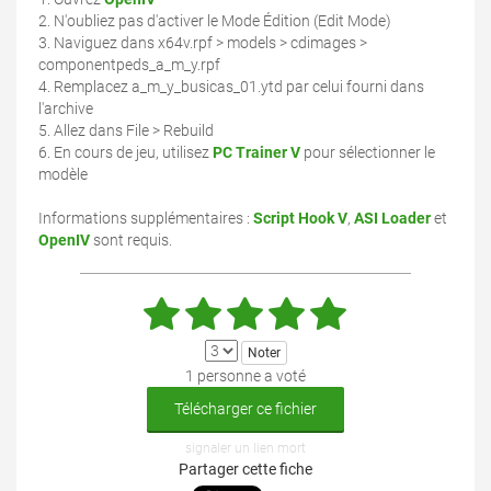
2. N'oubliez pas d'activer le Mode Édition (Edit Mode)
3. Naviguez dans x64v.rpf > models > cdimages >
componentpeds_a_m_y.rpf
4. Remplacez a_m_y_busicas_01.ytd par celui fourni dans
l'archive
5. Allez dans File > Rebuild
6. En cours de jeu, utilisez
PC Trainer V
pour sélectionner le
modèle
Informations supplémentaires :
Script Hook V
,
ASI Loader
et
OpenIV
sont requis.
1 personne a voté
Télécharger ce fichier
signaler un lien mort
Partager cette fiche