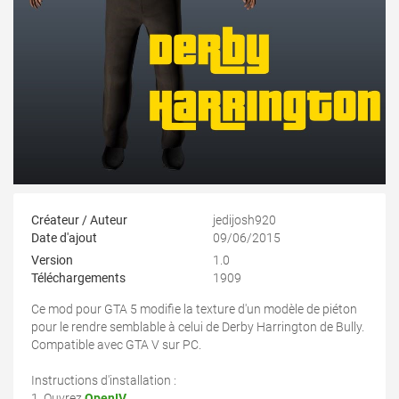
Créateur / Auteur
jedijosh920
Date d'ajout
09/06/2015
Version
1.0
Téléchargements
1909
Ce mod pour GTA 5 modifie la texture d'un modèle de piéton
pour le rendre semblable à celui de Derby Harrington de Bully.
Compatible avec GTA V sur PC.
Instructions d'installation :
1. Ouvrez
OpenIV