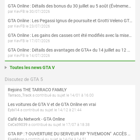
GTA Online : Détails des bonus du 30 juillet au 5 août (Évènement « Braquages d'été »)
par KevFB le 30/07/2026
GTA Online : Les Pegassi Ignus de poursuite et Grotti Veleno GT sont maintenant disponibles
par KevFB le 23/07/2026
GTA Online : Les gains des casses ont été modifiés avec la mise à jour « Le Braquage du Kortz Center »
par KevFB le 17/07/2026
GTA Online : Détails des avantages de GTA+ du 14 juillet au 12 août
par KevFB le 14/07/2026
Toutes les news GTA V
Discutez de GTA 5
Rejoins THE TARRACO FAMILY
Tarraco_Track
a contribué au sujet le 14/01 à 16:00
Les voitures de GTA V et de GTA Online en vrai
Eybi14
a contribué au sujet le 14/12 à 21:44
Café du Network - GTA Online
CeCe39039
a contribué au sujet le 17/07 à 18:38
GTA RP : ? OUVERTURE DU SERVEUR RP "FIVEMOON"  ACCÈS LIBRE ?
FiveMoon
a contribué au sujet le 14/04 à 14:51