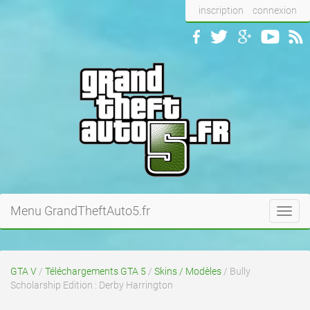
inscription
connexion
Menu GrandTheftAuto5.fr
Toggl
navig
GTA V
/
Téléchargements GTA 5
/
Skins / Modèles
/ Bully
Scholarship Edition : Derby Harrington