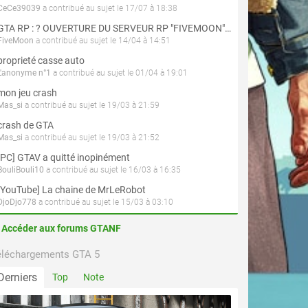
CeCe39039
a contribué au sujet le 17/07 à 18:38
GTA RP : ? OUVERTURE DU SERVEUR RP "FIVEMOON"  ACCÈS LIBRE ?
FiveMoon
a contribué au sujet le 14/04 à 14:51
proprieté casse auto
L'anonyme n°1
a contribué au sujet le 01/04 à 19:01
mon jeu crash
Mas_si
a contribué au sujet le 19/03 à 21:59
crash de GTA
Mas_si
a contribué au sujet le 19/03 à 21:52
[PC] GTAV a quitté inopinément
BouliBouli10
a contribué au sujet le 16/03 à 16:35
[YouTube] La chaine de MrLeRobot
DjoDjo778
a contribué au sujet le 15/03 à 03:10
Accéder aux forums GTANF
éléchargements GTA 5
Derniers
Top
Note