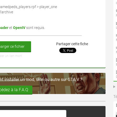
reamedpeds_players.rpf > player_one
l'archive
oader
et
OpenIV
sont requis.
Partager cette fiche
arger ce fichier
aler un lien mort
 installer un mod, skin ou autre sur GTA V ?
cédez à la F.A.Q
T