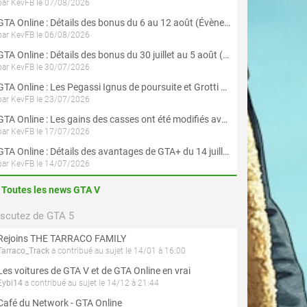
par KevFB le 07/08/2026
GTA Online : Détails des bonus du 6 au 12 août (Évènement « Braquages de l'été » - Suite et fin)
par KevFB le 06/08/2026
GTA Online : Détails des bonus du 30 juillet au 5 août (Évènement « Braquages d'été »)
par KevFB le 30/07/2026
GTA Online : Les Pegassi Ignus de poursuite et Grotti Veleno GT sont maintenant disponibles
par KevFB le 23/07/2026
GTA Online : Les gains des casses ont été modifiés avec la mise à jour « Le Braquage du Kortz Center »
par KevFB le 17/07/2026
GTA Online : Détails des avantages de GTA+ du 14 juillet au 12 août
par KevFB le 14/07/2026
Toutes les news GTA V
iscutez de GTA 5
Rejoins THE TARRACO FAMILY
Tarraco_Track
a contribué au sujet le 14/01 à 16:00
Les voitures de GTA V et de GTA Online en vrai
Eybi14
a contribué au sujet le 14/12 à 21:44
Café du Network - GTA Online