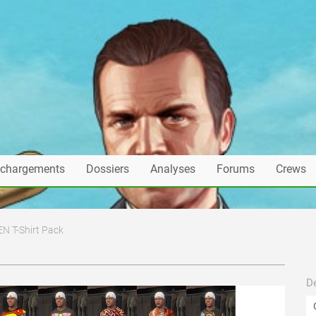
échargements
Dossiers
Analyses
Forums
Crews
N T-Shirt Pack
De