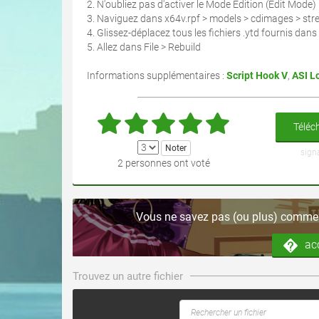
2. N'oubliez pas d'activer le Mode Édition (Edit Mode)
3. Naviguez dans x64v.rpf > models > cdimages > st
4. Glissez-déplacez tous les fichiers .ytd fournis dans 
5. Allez dans File > Rebuild
Informations supplémentaires :
Script Hook V
,
ASI L
Téléch
sign
2 personnes ont voté
Vous ne savez pas (ou plus) comment
ac
Trouvez un autre fichier