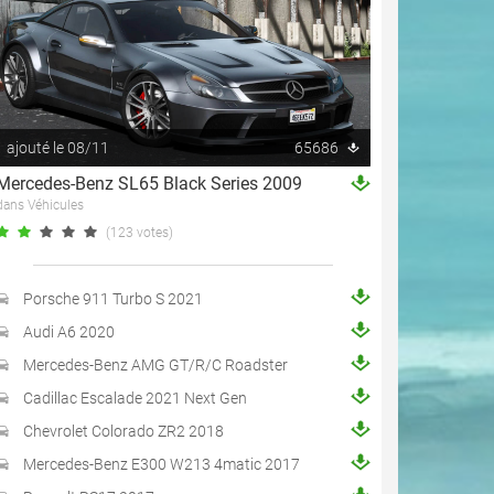
ajouté le 08/11
65686
Mercedes-Benz SL65 Black Series 2009
dans Véhicules
(123 votes)
Porsche 911 Turbo S 2021
Audi A6 2020
Mercedes-Benz AMG GT/R/C Roadster
Cadillac Escalade 2021 Next Gen
Chevrolet Colorado ZR2 2018
Mercedes-Benz E300 W213 4matic 2017