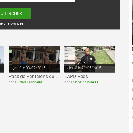
ECHERCHER
herche avancée
voir ce fichier
voir ce fichier
ajouté le 03/07/2015
ajouté le 21/05/2015
Pack de Pantalons de Football (Adidas)
LAPD Peds
dans
Skins / Modèles
dans
Skins / Modèles