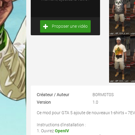
Proposer une vidéo
Créateur / Auteur
B0RM0T0S
Version
1.0
Ce mod pour GTA 5 ajoute de nouveaux t-shirts « 7EV
Instructions d'installation :
1. Ouvrez
OpenIV