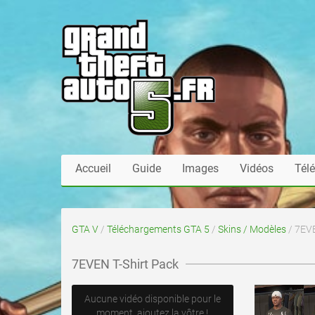
Accueil
Guide
Images
Vidéos
Tél
GTA V
/
Téléchargements GTA 5
/
Skins / Modèles
/ 7EVE
7EVEN T-Shirt Pack
Aucune vidéo disponible pour le
moment, ajoutez la vôtre !