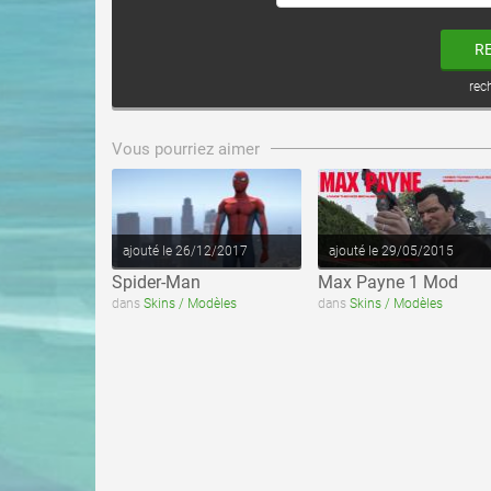
R
rec
voir ce fichier
voir ce fichier
Vous pourriez aimer
ajouté le 26/12/2017
ajouté le 29/05/2015
Spider-Man
Max Payne 1 Mod
dans
Skins / Modèles
dans
Skins / Modèles