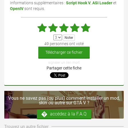
Informations supplémentaires :
Script Hook V
,
ASI Loader
et
OpenIV
sont requis.
49 personnes ont voté
Télécharger ce fichier
signaler un lien mort
Partager cette fiche
Vous ne savez pas (ou plus) comment installer un mod,
skin ou autre sur GTA V ?
accédez à la F.A.Q
Trouvez un autre fichier