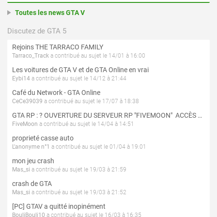
Toutes les news GTA V
Discutez de GTA 5
Rejoins THE TARRACO FAMILY
Tarraco_Track
a contribué au sujet le 14/01 à 16:00
Les voitures de GTA V et de GTA Online en vrai
Eybi14
a contribué au sujet le 14/12 à 21:44
Café du Network - GTA Online
CeCe39039
a contribué au sujet le 17/07 à 18:38
GTA RP : ? OUVERTURE DU SERVEUR RP "FIVEMOON"  ACCÈS LIBRE ?
FiveMoon
a contribué au sujet le 14/04 à 14:51
proprieté casse auto
L'anonyme n°1
a contribué au sujet le 01/04 à 19:01
mon jeu crash
Mas_si
a contribué au sujet le 19/03 à 21:59
crash de GTA
Mas_si
a contribué au sujet le 19/03 à 21:52
[PC] GTAV a quitté inopinément
BouliBouli10
a contribué au sujet le 16/03 à 16:35