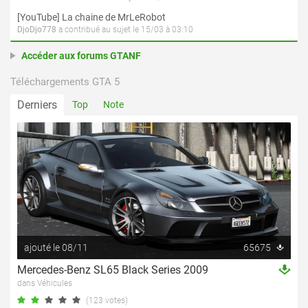
[YouTube] La chaine de MrLeRobot
DjoDjo778
a contribué au sujet le 15/03 à 03:10
Accéder aux forums GTANF
Téléchargements GTA 5
Derniers
Top
Note
ajouté le 08/11
65675
Mercedes-Benz SL65 Black Series 2009
dans Véhicules
(123 votes)