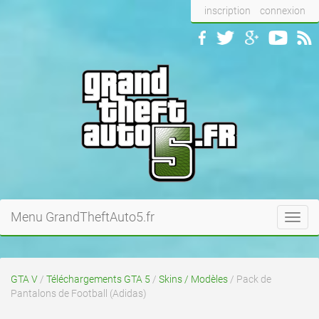
inscription
connexion
Menu GrandTheftAuto5.fr
Toggl
navig
GTA V
/
Téléchargements GTA 5
/
Skins / Modèles
/ Pack de
Pantalons de Football (Adidas)