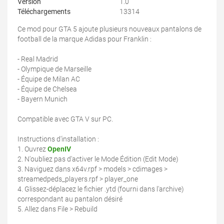
Version
1.0
Téléchargements
13314
Ce mod pour GTA 5 ajoute plusieurs nouveaux pantalons de
football de la marque Adidas pour Franklin :
- Real Madrid
- Olympique de Marseille
- Équipe de Milan AC
- Équipe de Chelsea
- Bayern Munich
Compatible avec GTA V sur PC.
Instructions d'installation :
1. Ouvrez
OpenIV
2. N'oubliez pas d'activer le Mode Édition (Edit Mode)
3. Naviguez dans x64v.rpf > models > cdimages >
streamedpeds_players.rpf > player_one
4. Glissez-déplacez le fichier .ytd (fourni dans l'archive)
correspondant au pantalon désiré
5. Allez dans File > Rebuild