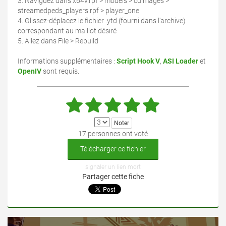
3. Naviguez dans x64v.rpf > models > cdimages >
streamedpeds_players.rpf > player_one
4. Glissez-déplacez le fichier .ytd (fourni dans l'archive)
correspondant au maillot désiré
5. Allez dans File > Rebuild
Informations supplémentaires :
Script Hook V
,
ASI Loader
et
OpenIV
sont requis.
17 personnes ont voté
Télécharger ce fichier
signaler un lien mort
Partager cette fiche