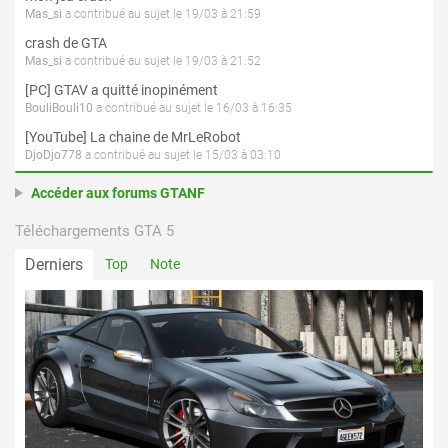
Mas_si
a contribué au sujet le 19/03 à 21:59
crash de GTA
Mas_si
a contribué au sujet le 19/03 à 21:52
[PC] GTAV a quitté inopinément
BouliBouli10
a contribué au sujet le 16/03 à 16:35
[YouTube] La chaine de MrLeRobot
DjoDjo778
a contribué au sujet le 15/03 à 03:10
Accéder aux forums GTANF
Téléchargements GTA 5
Derniers
Top
Note