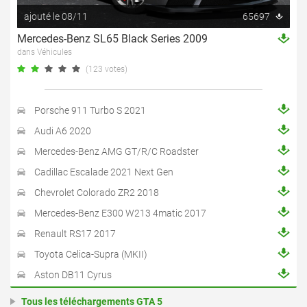
ajouté le 08/11
65697
Mercedes-Benz SL65 Black Series 2009
dans Véhicules
(123 votes)
Porsche 911 Turbo S 2021
Audi A6 2020
Mercedes-Benz AMG GT/R/C Roadster
Cadillac Escalade 2021 Next Gen
Chevrolet Colorado ZR2 2018
Mercedes-Benz E300 W213 4matic 2017
Renault RS17 2017
Toyota Celica-Supra (MKII)
Aston DB11 Cyrus
Tous les téléchargements GTA 5