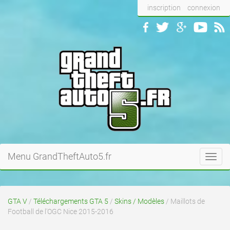
inscription
connexion
Menu GrandTheftAuto5.fr
Toggl
navig
GTA V
/
Téléchargements GTA 5
/
Skins / Modèles
/ Maillots de
Football de l'OGC Nice 2015-2016