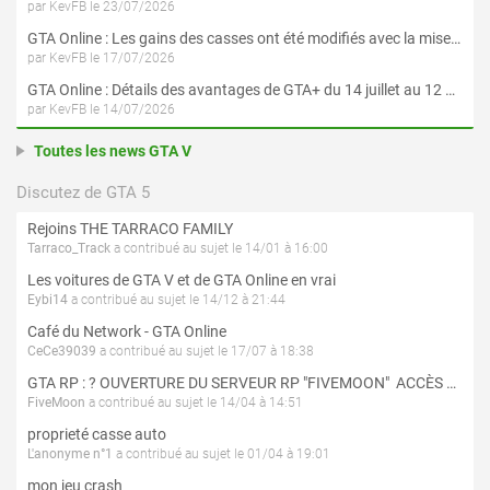
par KevFB le 23/07/2026
GTA Online : Les gains des casses ont été modifiés avec la mise à jour « Le Braquage du Kortz Center »
par KevFB le 17/07/2026
GTA Online : Détails des avantages de GTA+ du 14 juillet au 12 août
par KevFB le 14/07/2026
Toutes les news GTA V
Discutez de GTA 5
Rejoins THE TARRACO FAMILY
Tarraco_Track
a contribué au sujet le 14/01 à 16:00
Les voitures de GTA V et de GTA Online en vrai
Eybi14
a contribué au sujet le 14/12 à 21:44
Café du Network - GTA Online
CeCe39039
a contribué au sujet le 17/07 à 18:38
GTA RP : ? OUVERTURE DU SERVEUR RP "FIVEMOON"  ACCÈS LIBRE ?
FiveMoon
a contribué au sujet le 14/04 à 14:51
proprieté casse auto
L'anonyme n°1
a contribué au sujet le 01/04 à 19:01
mon jeu crash