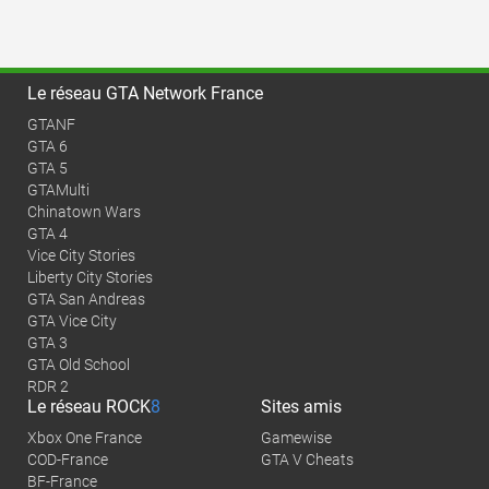
Le réseau GTA Network France
GTANF
GTA 6
GTA 5
GTAMulti
Chinatown Wars
GTA 4
Vice City Stories
Liberty City Stories
GTA San Andreas
GTA Vice City
GTA 3
GTA Old School
RDR 2
Le réseau
ROCK
8
Sites amis
Xbox One France
Gamewise
COD-France
GTA V Cheats
BF-France