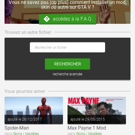
Vous ne savez pas (ou plus) comment installer un mod,
skin ou autre sur GTA V ?
accédez à la F.A.Q
Trouvez un autre fichier
RECHERCHER
recherche avancée
voir ce fichier
voir ce fichier
Vous pourriez aimer
ajouté le 26/12/2017
ajouté le 29/05/2015
Spider-Man
Max Payne 1 Mod
voir ce fichier
voir ce fichier
dans
Skins / Modèles
dans
Skins / Modèles