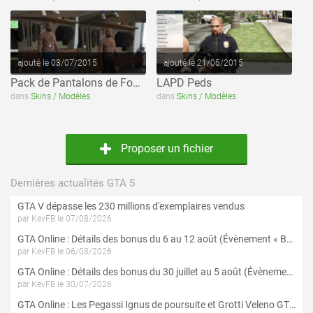
ajouté le 03/07/2015
ajouté le 21/05/2015
Pack de Pantalons de Football (Adidas)
LAPD Peds
dans
Skins / Modèles
dans
Skins / Modèles
Proposer un fichier
Dernières actualités GTA 5
GTA V dépasse les 230 millions d'exemplaires vendus
par KevFB le 07/08/2026
GTA Online : Détails des bonus du 6 au 12 août (Évènement « Braquages de l'été » - Suite et fin)
par KevFB le 06/08/2026
GTA Online : Détails des bonus du 30 juillet au 5 août (Évènement « Braquages d'été »)
par KevFB le 30/07/2026
GTA Online : Les Pegassi Ignus de poursuite et Grotti Veleno GT sont maintenant disponibles