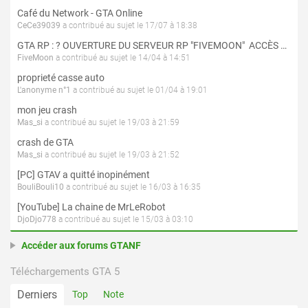
Café du Network - GTA Online
CeCe39039
a contribué au sujet le 17/07 à 18:38
GTA RP : ? OUVERTURE DU SERVEUR RP "FIVEMOON"  ACCÈS LIBRE ?
FiveMoon
a contribué au sujet le 14/04 à 14:51
proprieté casse auto
L'anonyme n°1
a contribué au sujet le 01/04 à 19:01
mon jeu crash
Mas_si
a contribué au sujet le 19/03 à 21:59
crash de GTA
Mas_si
a contribué au sujet le 19/03 à 21:52
[PC] GTAV a quitté inopinément
BouliBouli10
a contribué au sujet le 16/03 à 16:35
[YouTube] La chaine de MrLeRobot
DjoDjo778
a contribué au sujet le 15/03 à 03:10
Accéder aux forums GTANF
Téléchargements GTA 5
Derniers
Top
Note