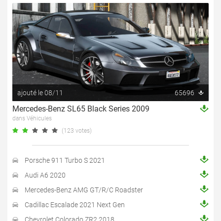
ajouté le 08/11
65696
Mercedes-Benz SL65 Black Series 2009
dans Véhicules
(123 votes)
Porsche 911 Turbo S 2021
Audi A6 2020
Mercedes-Benz AMG GT/R/C Roadster
Cadillac Escalade 2021 Next Gen
Chevrolet Colorado ZR2 2018