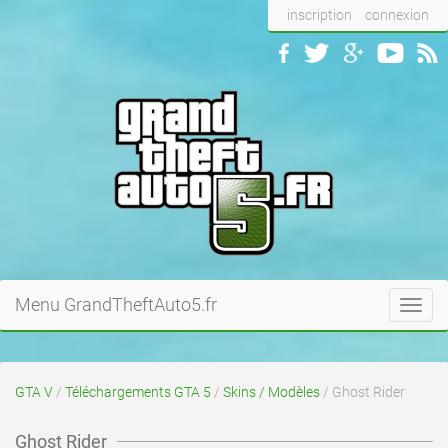
inscription
connexion
Menu GrandTheftAuto5.fr
Toggl
navig
GTA V
/
Téléchargements GTA 5
/
Skins / Modèles
/ Ghost Rider
Ghost Rider