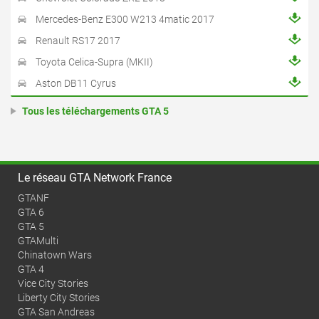
Mercedes-Benz E300 W213 4matic 2017
Renault RS17 2017
Toyota Celica-Supra (MKII)
Aston DB11 Cyrus
Tous les téléchargements GTA 5
Le réseau GTA Network France
GTANF
GTA 6
GTA 5
GTAMulti
Chinatown Wars
GTA 4
Vice City Stories
Liberty City Stories
GTA San Andreas