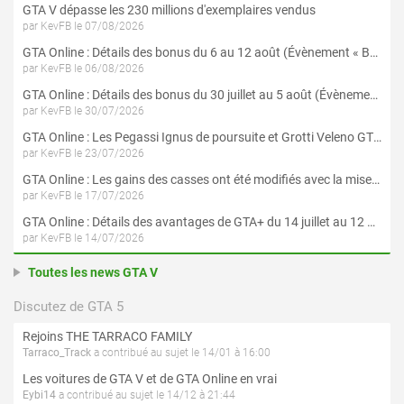
GTA V dépasse les 230 millions d'exemplaires vendus
par KevFB le 07/08/2026
GTA Online : Détails des bonus du 6 au 12 août (Évènement « Braquages de l'été » - Suite et fin)
par KevFB le 06/08/2026
GTA Online : Détails des bonus du 30 juillet au 5 août (Évènement « Braquages d'été »)
par KevFB le 30/07/2026
GTA Online : Les Pegassi Ignus de poursuite et Grotti Veleno GT sont maintenant disponibles
par KevFB le 23/07/2026
GTA Online : Les gains des casses ont été modifiés avec la mise à jour « Le Braquage du Kortz Center »
par KevFB le 17/07/2026
GTA Online : Détails des avantages de GTA+ du 14 juillet au 12 août
par KevFB le 14/07/2026
Toutes les news GTA V
Discutez de GTA 5
Rejoins THE TARRACO FAMILY
Tarraco_Track
a contribué au sujet le 14/01 à 16:00
Les voitures de GTA V et de GTA Online en vrai
Eybi14
a contribué au sujet le 14/12 à 21:44