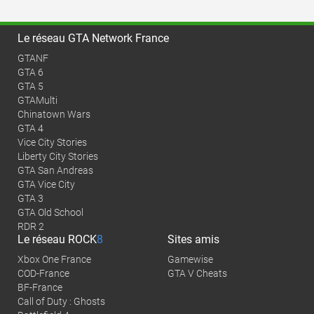
Le réseau GTA Network France
GTANF
GTA 6
GTA 5
GTAMulti
Chinatown Wars
GTA 4
Vice City Stories
Liberty City Stories
GTA San Andreas
GTA Vice City
GTA 3
GTA Old School
RDR 2
Le réseau
ROCK
8
Sites amis
Xbox One France
Gamewise
COD-France
GTA V Cheats
BF-France
Call of Duty : Ghosts