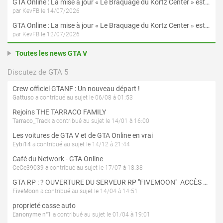
GTA Online : La mise à jour « Le Braquage du Kortz Center » est maintenant disponible
par KevFB le 14/07/2026
GTA Online : La mise à jour « Le Braquage du Kortz Center » est disponible en préchargement sur PS5 et Xbox Series X|S
par KevFB le 12/07/2026
Toutes les news GTA V
Discutez de GTA 5
Crew officiel GTANF : Un nouveau départ !
Gattuso
a contribué au sujet le 06/08 à 01:53
Rejoins THE TARRACO FAMILY
Tarraco_Track
a contribué au sujet le 14/01 à 16:00
Les voitures de GTA V et de GTA Online en vrai
Eybi14
a contribué au sujet le 14/12 à 21:44
Café du Network - GTA Online
CeCe39039
a contribué au sujet le 17/07 à 18:38
GTA RP : ? OUVERTURE DU SERVEUR RP "FIVEMOON"  ACCÈS LIBRE ?
FiveMoon
a contribué au sujet le 14/04 à 14:51
proprieté casse auto
L'anonyme n°1
a contribué au sujet le 01/04 à 19:01