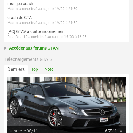
mon jeu crash
Mas_si
a contribué au sujet le 19/03 à 21:59
crash de GTA
Mas_si
a contribué au sujet le 19/03 à 21:52
[PC] GTAV a quitté inopinément
BouliBouli10
a contribué au sujet le 16/03 à 16:35
Accéder aux forums GTANF
Téléchargements GTA 5
Derniers
Top
Note
ajouté le 08/11
65541