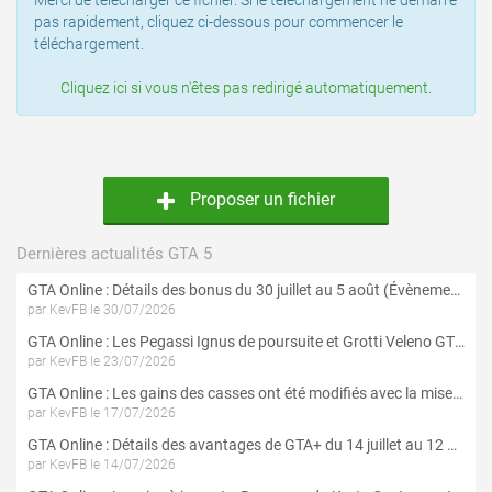
Merci de télécharger ce fichier. Si le téléchargement ne démarre
pas rapidement, cliquez ci-dessous pour commencer le
téléchargement.
Cliquez ici si vous n'êtes pas redirigé automatiquement.
Proposer un fichier
Dernières actualités GTA 5
GTA Online : Détails des bonus du 30 juillet au 5 août (Évènement « Braquages d'été »)
par KevFB le 30/07/2026
GTA Online : Les Pegassi Ignus de poursuite et Grotti Veleno GT sont maintenant disponibles
par KevFB le 23/07/2026
GTA Online : Les gains des casses ont été modifiés avec la mise à jour « Le Braquage du Kortz Center »
par KevFB le 17/07/2026
GTA Online : Détails des avantages de GTA+ du 14 juillet au 12 août
par KevFB le 14/07/2026