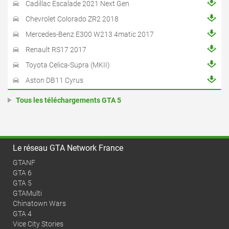
Cadillac Escalade 2021 Next Gen
Chevrolet Colorado ZR2 2018
Mercedes-Benz E300 W213 4matic 2017
Renault RS17 2017
Toyota Celica-Supra (MKII)
Aston DB11 Cyrus
Tous les téléchargements GTA 5
Le réseau GTA Network France
GTANF
GTA 6
GTA 5
GTAMulti
Chinatown Wars
GTA 4
Vice City Stories