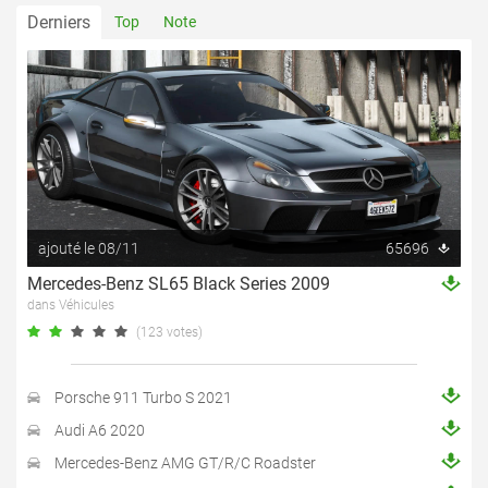
Derniers
Top
Note
ajouté le 08/11
65696
Mercedes-Benz SL65 Black Series 2009
dans Véhicules
(123 votes)
Porsche 911 Turbo S 2021
Audi A6 2020
Mercedes-Benz AMG GT/R/C Roadster