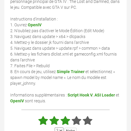
personnage principal de GTA IV : The Lost and Damned, dans
le jeu. Compatible avec GTA V sur PC.
Instructions d'installation :
1. Ouvrez
OpenIV
2. N'oubliez pas d'activer le Mode Édition (Edit Mode)
3. Naviguez dans update > x64 > dlcpacks
4. Mettez-y le dossier jk fourni dans l'archive
5. Naviguez dans update > update.rpf > common > data
6. Mettez-y les fichiers dlclist.xml et gameconfig.xml fournis
dans l'archive
7. Faites File > Rebuild
8. En cours de jeu, utilisez
Simple Trainer
et sélectionnez «
spawn model by model name ». Le nom du modèle est
player_johnny.
Informations supplémentaires :
Script Hook V
,
ASI Loader
et
OpenIV
sont requis.