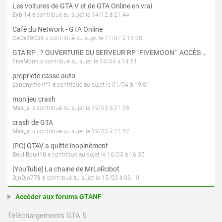
Les voitures de GTA V et de GTA Online en vrai
Eybi14
a contribué au sujet le 14/12 à 21:44
Café du Network - GTA Online
CeCe39039
a contribué au sujet le 17/07 à 18:38
GTA RP : ? OUVERTURE DU SERVEUR RP "FIVEMOON"  ACCÈS LIBRE ?
FiveMoon
a contribué au sujet le 14/04 à 14:51
proprieté casse auto
L'anonyme n°1
a contribué au sujet le 01/04 à 19:01
mon jeu crash
Mas_si
a contribué au sujet le 19/03 à 21:59
crash de GTA
Mas_si
a contribué au sujet le 19/03 à 21:52
[PC] GTAV a quitté inopinément
BouliBouli10
a contribué au sujet le 16/03 à 16:35
[YouTube] La chaine de MrLeRobot
DjoDjo778
a contribué au sujet le 15/03 à 03:10
Accéder aux forums GTANF
Téléchargements GTA 5