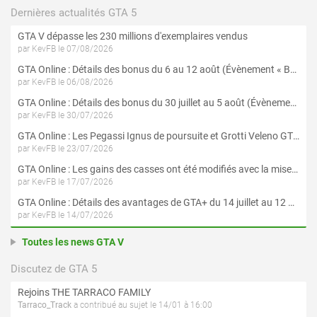
Dernières actualités GTA 5
GTA V dépasse les 230 millions d'exemplaires vendus
par KevFB le 07/08/2026
GTA Online : Détails des bonus du 6 au 12 août (Évènement « Braquages de l'été » - Suite et fin)
par KevFB le 06/08/2026
GTA Online : Détails des bonus du 30 juillet au 5 août (Évènement « Braquages d'été »)
par KevFB le 30/07/2026
GTA Online : Les Pegassi Ignus de poursuite et Grotti Veleno GT sont maintenant disponibles
par KevFB le 23/07/2026
GTA Online : Les gains des casses ont été modifiés avec la mise à jour « Le Braquage du Kortz Center »
par KevFB le 17/07/2026
GTA Online : Détails des avantages de GTA+ du 14 juillet au 12 août
par KevFB le 14/07/2026
Toutes les news GTA V
Discutez de GTA 5
Rejoins THE TARRACO FAMILY
Tarraco_Track
a contribué au sujet le 14/01 à 16:00