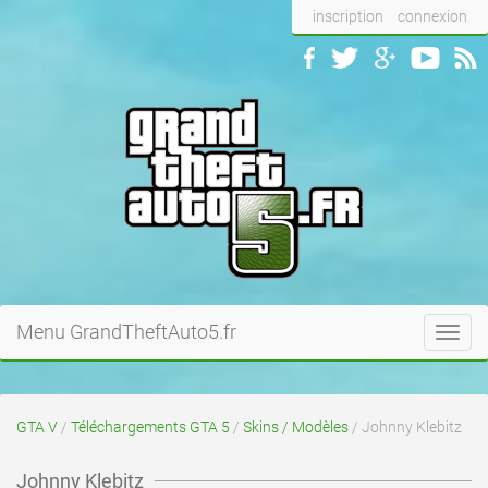
inscription
connexion
Menu GrandTheftAuto5.fr
Toggl
navig
GTA V
/
Téléchargements GTA 5
/
Skins / Modèles
/ Johnny Klebitz
Johnny Klebitz