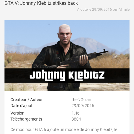
GTA V: Johnny Klebitz strikes back
Ajouté le 29/09/2016 par Mimile
Créateur / Auteur
theNGclan
Date d'ajout
29/09/2016
Version
1.4c
Téléchargements
3804
Ce mod pour GTA 5 ajoute un modèle de Johnny Klebitz, le