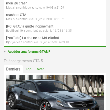
mon jeu crash
Mas_si
a contribué au sujet le 19/03 à 21:59
crash de GTA
Mas_si
a contribué au sujet le 19/03 à 21:52
[PC] GTAV a quitté inopinément
BouliBouli10
a contribué au sujet le 16/03 à 16:35
[YouTube] La chaine de MrLeRobot
DjoDjo778
a contribué au sujet le 15/03 à 03:10
Accéder aux forums GTANF
Téléchargements GTA 5
Derniers
Top
Note