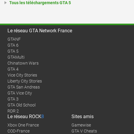
Tous les téléchargements GTA 5
Le réseau GTA Network France
GTANF
GTA 6
GTA 5
GTAMulti
Chinatown Wars
GTA 4
Vice City Stories
Liberty City Stories
GTA San Andreas
GTA Vice City
GTA 3
GTA Old School
RDR 2
Le réseau
ROCK
8
Sites amis
Xbox One France
Gamewise
COD-France
GTA V Cheats