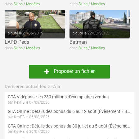
dans
Skins / Modèles
dans
Skins / Modèles
ajouté le 21/05/2015
ajouté le 22/03/2017
LAPD Peds
Batman
dans
Skins / Modèles
dans
Skins / Modèles
Proposer un fichier
Dernières actualités GTA 5
GTA V dépasse les 230 millions d'exemplaires vendus
par KevFB le 07/08/2026
GTA Online : Détails des bonus du 6 au 12 août (Évènement « Braquages de l'été » - Suite et fin)
par KevFB le 06/08/2026
GTA Online : Détails des bonus du 30 juillet au 5 août (Évènement « Braquages d'été »)
par KevFB le 30/07/2026