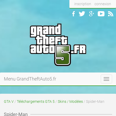
inscription
connexion
Menu GrandTheftAuto5.fr
Toggl
navig
GTA V
/
Téléchargements GTA 5
/
Skins / Modèles
/ Spider-Man
Spider-Man