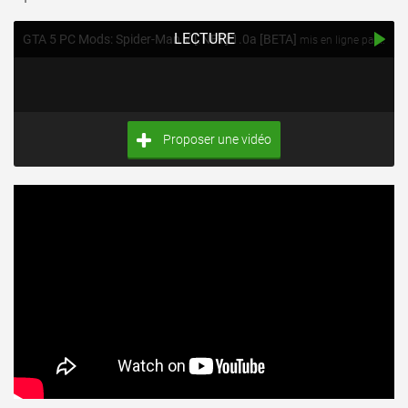
LECTURE
GTA 5 PC Mods: Spider-Man V [.NET] 1.0a [BETA]
mis en ligne par Mimile
Proposer une vidéo