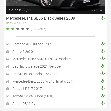
ajouté le 08/11
65721
Mercedes-Benz SL65 Black Series 2009
dans Véhicules
(123 votes)
Porsche 911 Turbo S 2021
Audi A6 2020
Mercedes-Benz AMG GT/R/C Roadster
Cadillac Escalade 2021 Next Gen
Chevrolet Colorado ZR2 2018
Mercedes-Benz E300 W213 4matic 2017
Renault RS17 2017
Toyota Celica-Supra (MKII)
Aston DB11 Cyrus