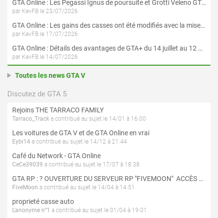
GTA Online : Les Pegassi Ignus de poursuite et Grotti Veleno GT sont maintenant disponibles
par KevFB le 23/07/2026
GTA Online : Les gains des casses ont été modifiés avec la mise à jour « Le Braquage du Kortz Center »
par KevFB le 17/07/2026
GTA Online : Détails des avantages de GTA+ du 14 juillet au 12 août
par KevFB le 14/07/2026
Toutes les news GTA V
Discutez de GTA 5
Rejoins THE TARRACO FAMILY
Tarraco_Track
a contribué au sujet le 14/01 à 16:00
Les voitures de GTA V et de GTA Online en vrai
Eybi14
a contribué au sujet le 14/12 à 21:44
Café du Network - GTA Online
CeCe39039
a contribué au sujet le 17/07 à 18:38
GTA RP : ? OUVERTURE DU SERVEUR RP "FIVEMOON"  ACCÈS LIBRE ?
FiveMoon
a contribué au sujet le 14/04 à 14:51
proprieté casse auto
L'anonyme n°1
a contribué au sujet le 01/04 à 19:01