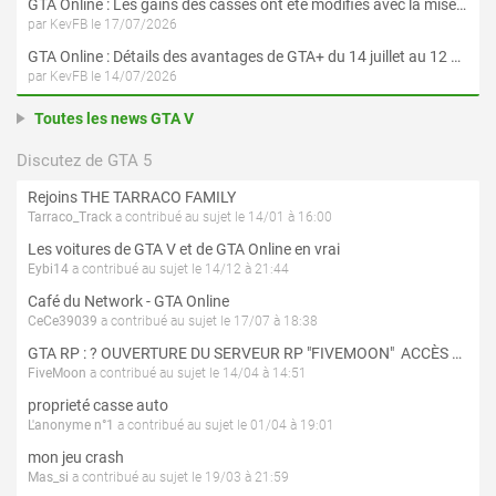
GTA Online : Les gains des casses ont été modifiés avec la mise à jour « Le Braquage du Kortz Center »
par KevFB le 17/07/2026
GTA Online : Détails des avantages de GTA+ du 14 juillet au 12 août
par KevFB le 14/07/2026
Toutes les news GTA V
Discutez de GTA 5
Rejoins THE TARRACO FAMILY
Tarraco_Track
a contribué au sujet le 14/01 à 16:00
Les voitures de GTA V et de GTA Online en vrai
Eybi14
a contribué au sujet le 14/12 à 21:44
Café du Network - GTA Online
CeCe39039
a contribué au sujet le 17/07 à 18:38
GTA RP : ? OUVERTURE DU SERVEUR RP "FIVEMOON"  ACCÈS LIBRE ?
FiveMoon
a contribué au sujet le 14/04 à 14:51
proprieté casse auto
L'anonyme n°1
a contribué au sujet le 01/04 à 19:01
mon jeu crash
Mas_si
a contribué au sujet le 19/03 à 21:59