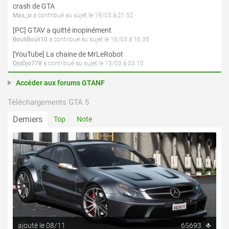
crash de GTA
Mas_si
a contribué au sujet le 19/03 à 21:52
[PC] GTAV a quitté inopinément
BouliBouli10
a contribué au sujet le 16/03 à 16:35
[YouTube] La chaine de MrLeRobot
DjoDjo778
a contribué au sujet le 15/03 à 03:10
Accéder aux forums GTANF
Téléchargements GTA 5
Derniers
Top
Note
ajouté le 08/11
65693