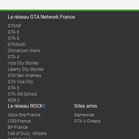
Le réseau GTA Network France
GTANF
GTA 6
GTA 5
GTAMulti
Chinatown Wars
GTA 4
Vice City Stories
Liberty City Stories
GTA San Andreas
GTA Vice City
GTA 3
GTA Old School
RDR 2
Le réseau
ROCK
8
Sites amis
Xbox One France
Gamewise
COD-France
GTA V Cheats
BF-France
Call of Duty : Ghosts