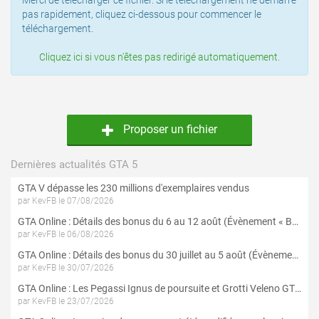
Merci de télécharger ce fichier. Si le téléchargement ne démarre
pas rapidement, cliquez ci-dessous pour commencer le
téléchargement.
Cliquez ici si vous n'êtes pas redirigé automatiquement.
Proposer un fichier
Dernières actualités GTA 5
GTA V dépasse les 230 millions d'exemplaires vendus
par KevFB le 07/08/2026
GTA Online : Détails des bonus du 6 au 12 août (Évènement « Braquages de l'été » - Suite et fin)
par KevFB le 06/08/2026
GTA Online : Détails des bonus du 30 juillet au 5 août (Évènement « Braquages d'été »)
par KevFB le 30/07/2026
GTA Online : Les Pegassi Ignus de poursuite et Grotti Veleno GT sont maintenant disponibles
par KevFB le 23/07/2026