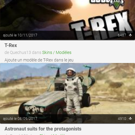
ajouté le 10/11/2017
6487
voir ce fichier
T-Rex
de Quechus13 dans
Skins / Modèles
Ajoute un modèle de T-Rex dans le jeu
ajouté le 08/09/2017
4910
voir ce fichier
Astronaut suits for the protagonists