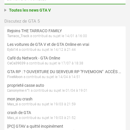
Toutes les news GTA V
Discutez de GTA 5
Rejoins THE TARRACO FAMILY
Tarraco_Track
a contribué au sujet le 14/01 à 16:00
Les voitures de GTA V et de GTA Online en vrai
Eybi14
a contribué au sujet le 14/12 à 21:44
Café du Network - GTA Online
CeCe39039
a contribué au sujet le 17/07 à 18:38
GTA RP : ? OUVERTURE DU SERVEUR RP "FIVEMOON"  ACCÈS LIBRE ?
FiveMoon
a contribué au sujet le 14/04 à 14:51
proprieté casse auto
L'anonyme n°1
a contribué au sujet le 01/04 à 19:01
mon jeu crash
Mas_si
a contribué au sujet le 19/03 à 21:59
crash de GTA
Mas_si
a contribué au sujet le 19/03 à 21:52
[PC] GTAV a quitté inopinément