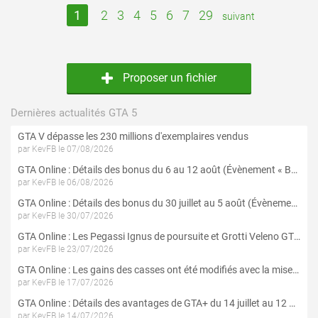
1
2
3
4
5
6
7
29
suivant
Proposer un fichier
Dernières actualités GTA 5
GTA V dépasse les 230 millions d'exemplaires vendus
par KevFB le 07/08/2026
GTA Online : Détails des bonus du 6 au 12 août (Évènement « Braquages de l'été » - Suite et fin)
par KevFB le 06/08/2026
GTA Online : Détails des bonus du 30 juillet au 5 août (Évènement « Braquages d'été »)
par KevFB le 30/07/2026
GTA Online : Les Pegassi Ignus de poursuite et Grotti Veleno GT sont maintenant disponibles
par KevFB le 23/07/2026
GTA Online : Les gains des casses ont été modifiés avec la mise à jour « Le Braquage du Kortz Center »
par KevFB le 17/07/2026
GTA Online : Détails des avantages de GTA+ du 14 juillet au 12 août
par KevFB le 14/07/2026