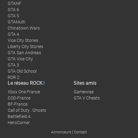
GTANF
GTA 6
GTA 5
GTAMulti
Chinatown Wars
GTA 4
Vice City Stories
Liberty City Stories
GTA San Andreas
GTA Vice City
GTA 3
GTA Old School
RDR 2
Le réseau
ROCK
8
Sites amis
Xbox One France
Gamewise
COD-France
GTA V Cheats
BF-France
Call of Duty : Ghosts
Battlefield 4
HeroCorner
|
Annonceurs
Contact