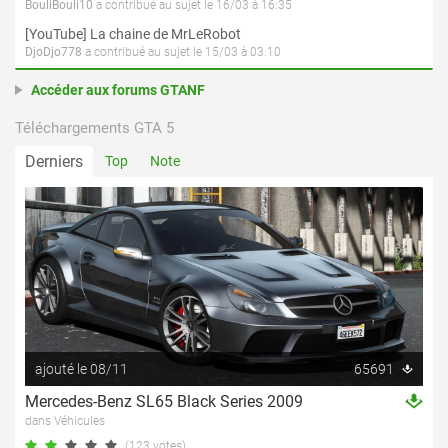
BouliBouli10
a contribué au sujet le 16/03 à 16:35
[YouTube] La chaine de MrLeRobot
DjoDjo778
a contribué au sujet le 15/03 à 03:10
Accéder aux forums GTANF
Téléchargements GTA 5
Derniers
Top
Note
ajouté le 08/11
65691
Mercedes-Benz SL65 Black Series 2009
dans Véhicules
(123 votes)