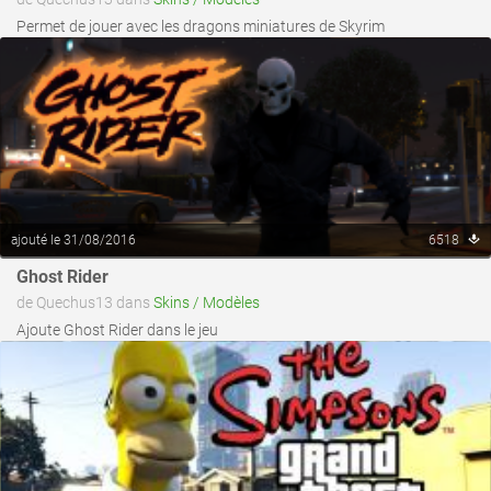
Permet de jouer avec les dragons miniatures de Skyrim
ajouté le 31/08/2016
6518
voir ce fichier
Ghost Rider
de Quechus13 dans
Skins / Modèles
Ajoute Ghost Rider dans le jeu