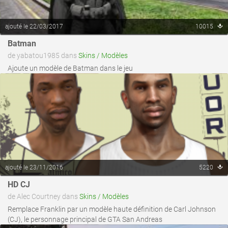
ajouté le 22/03/2017
10015
voir ce fichier
Batman
de yabatou1985 dans
Skins / Modèles
Ajoute un modèle de Batman dans le jeu
ajouté le 23/11/2016
5220
voir ce fichier
HD CJ
de Alec Courtney dans
Skins / Modèles
Remplace Franklin par un modèle haute définition de Carl Johnson
(CJ), le personnage principal de GTA San Andreas