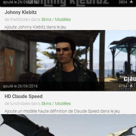
ajouté le 29/09/2016
3804
voir ce fichier
Johnny Klebitz
de theNGclan dans
Skins / Modèles
Ajoute Johnny Klebitz dans le jeu
ajouté le 26/09/2016
4104
voir ce fichier
HD Claude Speed
de lunchxbles dans
Skins / Modèles
Ajoute un modèle haute définition de Claude Speed dans le jeu