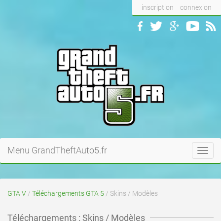
inscription
connexion
Menu GrandTheftAuto5.fr
Toggl
navig
GTA V
/
Téléchargements GTA 5
/ Skins / Modèles
Téléchargements : Skins / Modèles