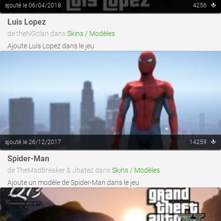
ajouté le 06/04/2018
4256
voir ce fichier
Luis Lopez
de theNGclan dans
Skins / Modèles
Ajoute Luis Lopez dans le jeu
ajouté le 26/12/2017
14259
voir ce fichier
Spider-Man
de TheMadBreaker & Jbatez dans
Skins / Modèles
Ajoute un modèle de Spider-Man dans le jeu