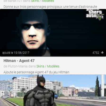
de Barak101 dans
Skins / Modèles
Donne aux trois personnages principaux une tenue d'astronaute
ajouté le 15/06/2017
4752
voir ce fichier
Hitman - Agent 47
de Pluton-Mania dans
Skins / Modèles
Ajoute le personnage Agent 47 du jeu Hitman