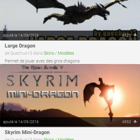
ajouté le 14/09/2016
6523
voir ce fichier
Large Dragon
de Quechus13 dans
Skins / Modèles
Permet de jouer avec des gros dragons
ajouté le 14/09/2016
4953
voir ce fichier
Skyrim Mini-Dragon
de Quechus13 dans
Skins / Modèles