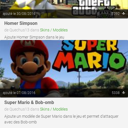
ajouté le 30/08/2016
7392
voir ce fichier
Homer Simpson
de Quechus13 dans
Skins / Modèles
Ajoute Homer Simpson dans le jeu
ajouté le 07/08/2016
5338
Super Mario & Bob-omb
de Quechus13 dans
Skins / Modèles
Ajoute un modèle de Super Mario dans le jeu et permet d'attaquer
avec des Bob-omb