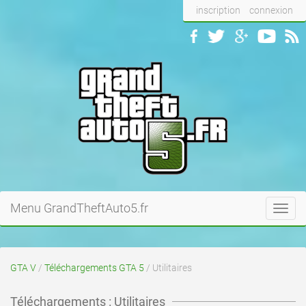
inscription
connexion
Menu GrandTheftAuto5.fr
Toggl
navig
GTA V
/
Téléchargements GTA 5
/ Utilitaires
Téléchargements : Utilitaires