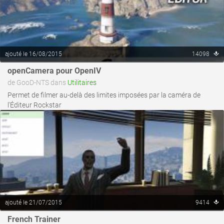
ajouté le 16/08/2015
14098
voir ce fichier
openCamera pour OpenIV
de GooD-NTS dans
Utilitaires
Permet de filmer au-delà des limites imposées par la caméra de
l'Éditeur Rockstar
ajouté le 21/07/2015
9414
French Trainer