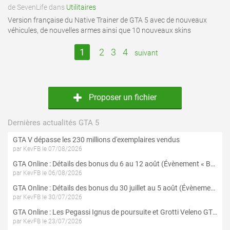
de SevenLife dans
Utilitaires
Version française du Native Trainer de GTA 5 avec de nouveaux
véhicules, de nouvelles armes ainsi que 10 nouveaux skins
1
2
3
4
suivant
Proposer un fichier
Dernières actualités GTA 5
GTA V dépasse les 230 millions d'exemplaires vendus
par KevFB le 07/08/2026
GTA Online : Détails des bonus du 6 au 12 août (Évènement « Braquages de l'été » - Suite et fin)
par KevFB le 06/08/2026
GTA Online : Détails des bonus du 30 juillet au 5 août (Évènement « Braquages d'été »)
par KevFB le 30/07/2026
GTA Online : Les Pegassi Ignus de poursuite et Grotti Veleno GT sont maintenant disponibles
par KevFB le 23/07/2026