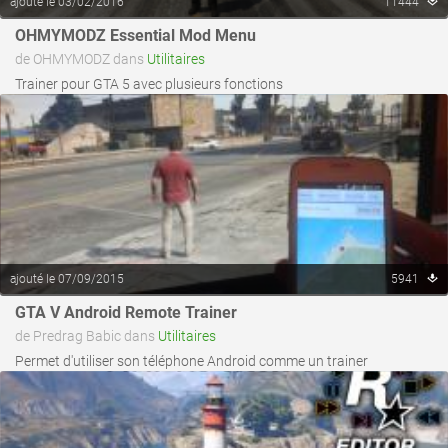
ajouté le 03/02/2016
11444
voir ce fichier
OHMYMODZ Essential Mod Menu
de OHMYMODZ dans
Utilitaires
Trainer pour GTA 5 avec plusieurs fonctions
ajouté le 07/09/2015
5941
voir ce fichier
GTA V Android Remote Trainer
de Predrag Babic dans
Utilitaires
Permet d'utiliser son téléphone Android comme un trainer