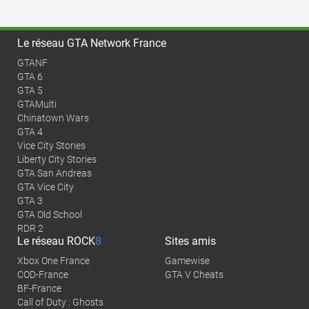
Le réseau GTA Network France
GTANF
GTA 6
GTA 5
GTAMulti
Chinatown Wars
GTA 4
Vice City Stories
Liberty City Stories
GTA San Andreas
GTA Vice City
GTA 3
GTA Old School
RDR 2
Le réseau
ROCK
8
Sites amis
Xbox One France
Gamewise
COD-France
GTA V Cheats
BF-France
Call of Duty : Ghosts