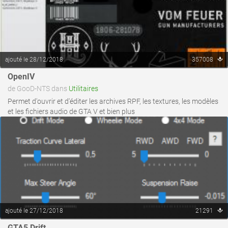
ajouté le 28/12/2018
357008
voir ce fichier
OpenIV
de GooD-NTS dans
Utilitaires
Permet d'ouvrir et d'éditer les archives RPF, les textures, les modèles
et les fichiers audio de GTA V et bien plus
ajouté le 27/12/2018
21291
voir ce fichier
GTA5 Drift