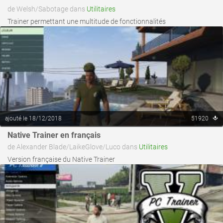
de Welsh/Sabotage dans
Utilitaires
Trainer permettant une multitude de fonctionnalités
ajouté le 18/12/2018
51920
voir ce fichier
Native Trainer en français
de Alexander Blade/LaikeGlove/Luco dans
Utilitaires
Version française du Native Trainer