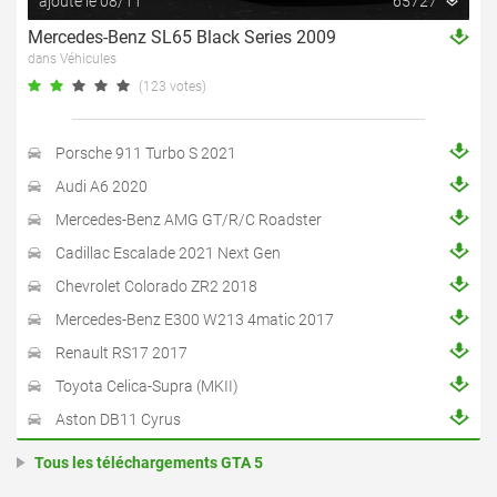
ajouté le 08/11
65727
Mercedes-Benz SL65 Black Series 2009
dans Véhicules
(123 votes)
Porsche 911 Turbo S 2021
Audi A6 2020
Mercedes-Benz AMG GT/R/C Roadster
Cadillac Escalade 2021 Next Gen
Chevrolet Colorado ZR2 2018
Mercedes-Benz E300 W213 4matic 2017
Renault RS17 2017
Toyota Celica-Supra (MKII)
Aston DB11 Cyrus
Tous les téléchargements GTA 5