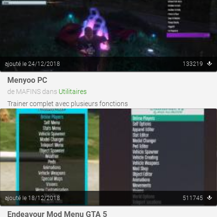
ajouté le 24/12/2018
133219
voir ce fichier
Menyoo PC
de MAFINS dans
Utilitaires
Trainer complet avec plusieurs fonctions
ajouté le 18/12/2018
511745
voir ce fichier
Endeavour Mod Menu GTA 5