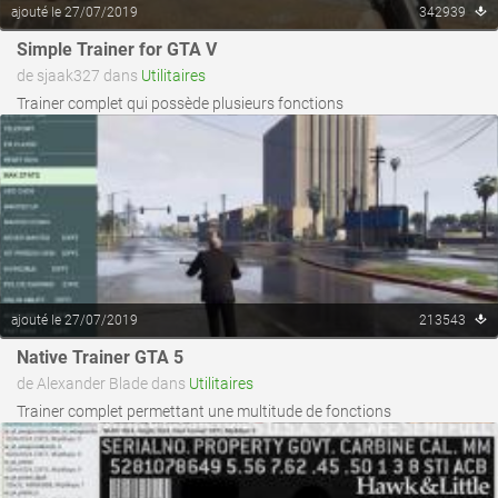
ajouté le 27/07/2019
342939
voir ce fichier
Simple Trainer for GTA V
de sjaak327 dans
Utilitaires
Trainer complet qui possède plusieurs fonctions
ajouté le 27/07/2019
213543
voir ce fichier
Native Trainer GTA 5
de Alexander Blade dans
Utilitaires
Trainer complet permettant une multitude de fonctions