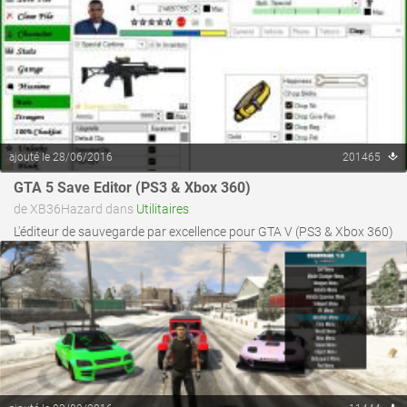
ajouté le 28/06/2016
201465
voir ce fichier
GTA 5 Save Editor (PS3 & Xbox 360)
de XB36Hazard dans
Utilitaires
L'éditeur de sauvegarde par excellence pour GTA V (PS3 & Xbox 360)