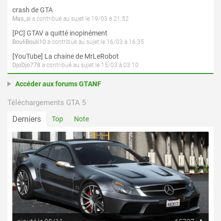
crash de GTA
Mas_si
a contribué au sujet le 19/03 à 21:52
[PC] GTAV a quitté inopinément
BouliBouli10
a contribué au sujet le 16/03 à 16:35
[YouTube] La chaine de MrLeRobot
DjoDjo778
a contribué au sujet le 15/03 à 03:10
Accéder aux forums GTANF
Téléchargements GTA 5
Derniers
Top
Note