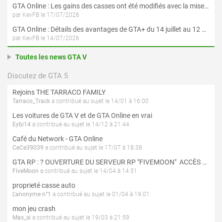
GTA Online : Les gains des casses ont été modifiés avec la mise à jour « Le Braquage du Kortz Center »
par KevFB le 17/07/2026
GTA Online : Détails des avantages de GTA+ du 14 juillet au 12 août
par KevFB le 14/07/2026
Toutes les news GTA V
Discutez de GTA 5
Rejoins THE TARRACO FAMILY
Tarraco_Track
a contribué au sujet le 14/01 à 16:00
Les voitures de GTA V et de GTA Online en vrai
Eybi14
a contribué au sujet le 14/12 à 21:44
Café du Network - GTA Online
CeCe39039
a contribué au sujet le 17/07 à 18:38
GTA RP : ? OUVERTURE DU SERVEUR RP "FIVEMOON"  ACCÈS LIBRE ?
FiveMoon
a contribué au sujet le 14/04 à 14:51
proprieté casse auto
L'anonyme n°1
a contribué au sujet le 01/04 à 19:01
mon jeu crash
Mas_si
a contribué au sujet le 19/03 à 21:59