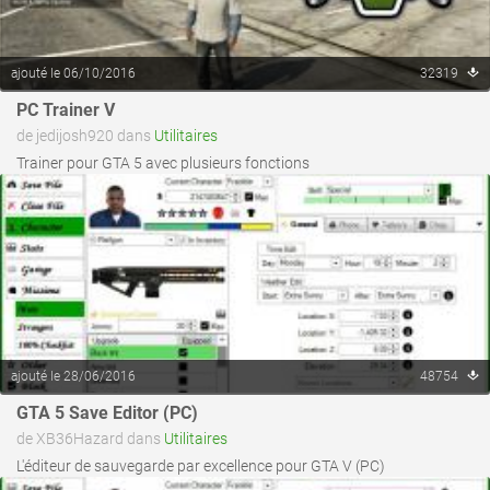
ajouté le 06/10/2016
32319
voir ce fichier
PC Trainer V
de jedijosh920 dans
Utilitaires
Trainer pour GTA 5 avec plusieurs fonctions
ajouté le 28/06/2016
48754
voir ce fichier
GTA 5 Save Editor (PC)
de XB36Hazard dans
Utilitaires
L'éditeur de sauvegarde par excellence pour GTA V (PC)