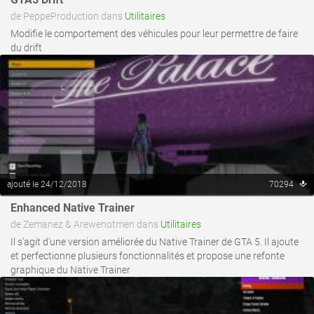
de PeppeProduction dans
Utilitaires
Modifie le comportement des véhicules pour leur permettre de faire
du drift
ajouté le 24/12/2018
70294
Enhanced Native Trainer
voir ce fichier
de Zemanez & Arewenotmen dans
Utilitaires
Il s'agit d'une version améliorée du Native Trainer de GTA 5. Il ajoute
et perfectionne plusieurs fonctionnalités et propose une refonte
graphique du Native Trainer