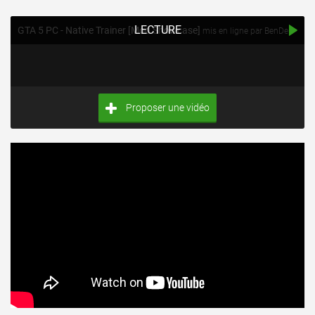
LECTURE
GTA 5 PC - Native Trainer [Mod Showcase]
mis en ligne par BenDeR
Proposer une vidéo