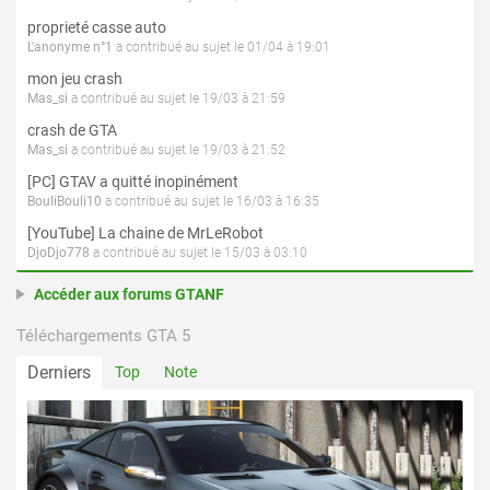
proprieté casse auto
L'anonyme n°1
a contribué au sujet le 01/04 à 19:01
mon jeu crash
Mas_si
a contribué au sujet le 19/03 à 21:59
crash de GTA
Mas_si
a contribué au sujet le 19/03 à 21:52
[PC] GTAV a quitté inopinément
BouliBouli10
a contribué au sujet le 16/03 à 16:35
[YouTube] La chaine de MrLeRobot
DjoDjo778
a contribué au sujet le 15/03 à 03:10
Accéder aux forums GTANF
Téléchargements GTA 5
Derniers
Top
Note