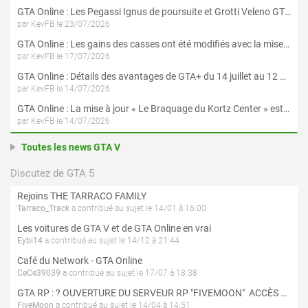
GTA Online : Les Pegassi Ignus de poursuite et Grotti Veleno GT sont maintenant disponibles
par KevFB le 23/07/2026
GTA Online : Les gains des casses ont été modifiés avec la mise à jour « Le Braquage du Kortz Center »
par KevFB le 17/07/2026
GTA Online : Détails des avantages de GTA+ du 14 juillet au 12 août
par KevFB le 14/07/2026
GTA Online : La mise à jour « Le Braquage du Kortz Center » est maintenant disponible
par KevFB le 14/07/2026
Toutes les news GTA V
Discutez de GTA 5
Rejoins THE TARRACO FAMILY
Tarraco_Track
a contribué au sujet le 14/01 à 16:00
Les voitures de GTA V et de GTA Online en vrai
Eybi14
a contribué au sujet le 14/12 à 21:44
Café du Network - GTA Online
CeCe39039
a contribué au sujet le 17/07 à 18:38
GTA RP : ? OUVERTURE DU SERVEUR RP "FIVEMOON"  ACCÈS LIBRE ?
FiveMoon
a contribué au sujet le 14/04 à 14:51