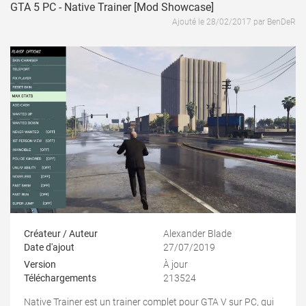
GTA 5 PC - Native Trainer [Mod Showcase]
Ajouté le 28/02/2017 par BenDeR
Créateur / Auteur
Alexander Blade
Date d'ajout
27/07/2019
Version
À jour
Téléchargements
213524
Native Trainer est un trainer complet pour GTA V sur PC, qui