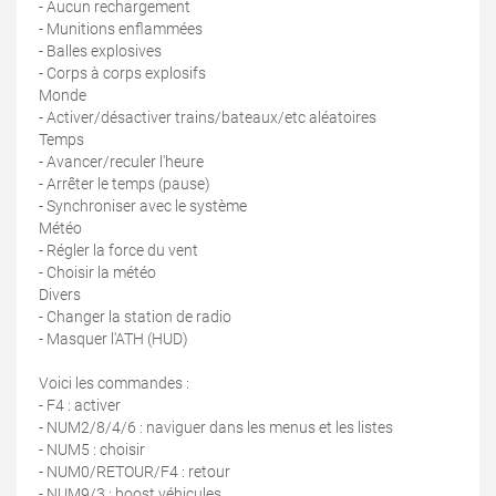
- Aucun rechargement
- Munitions enflammées
- Balles explosives
- Corps à corps explosifs
Monde
- Activer/désactiver trains/bateaux/etc aléatoires
Temps
- Avancer/reculer l'heure
- Arrêter le temps (pause)
- Synchroniser avec le système
Météo
- Régler la force du vent
- Choisir la météo
Divers
- Changer la station de radio
- Masquer l'ATH (HUD)
Voici les commandes :
- F4 : activer
- NUM2/8/4/6 : naviguer dans les menus et les listes
- NUM5 : choisir
- NUM0/RETOUR/F4 : retour
- NUM9/3 : boost véhicules