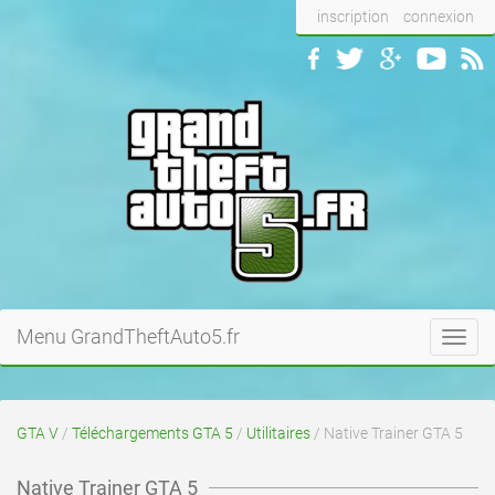
inscription
connexion
Menu GrandTheftAuto5.fr
Toggl
navig
GTA V
/
Téléchargements GTA 5
/
Utilitaires
/ Native Trainer GTA 5
Native Trainer GTA 5