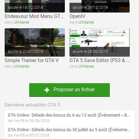
ajouté le 18/12/2018
ajouté le 28/12/2018
Endeavour Mod Menu GTA 5
OpenIV
voir ce fichier
voir ce fichier
dans
Utilitaires
dans
Utilitaires
ajouté le 27/07/2019
ajouté le 28/06/2016
Simple Trainer for GTA V
GTA 5 Save Editor (PS3 & Xbox 360)
dans
Utilitaires
dans
Utilitaires
Proposer un fichier
Dernières actualités GTA 5
GTA Online : Détails des bonus du 6 au 12 août (Évènement « Braquages de l'été » - Suite et fin)
par KevFB le 06/08/2026
GTA Online : Détails des bonus du 30 juillet au 5 août (Évènement « Braquages d'été »)
par KevFB le 30/07/2026