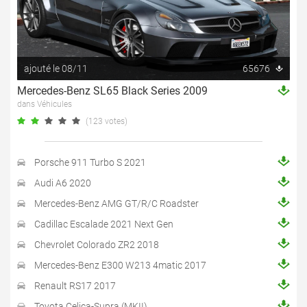
ajouté le 08/11
65676
Mercedes-Benz SL65 Black Series 2009
dans Véhicules
(123 votes)
Porsche 911 Turbo S 2021
Audi A6 2020
Mercedes-Benz AMG GT/R/C Roadster
Cadillac Escalade 2021 Next Gen
Chevrolet Colorado ZR2 2018
Mercedes-Benz E300 W213 4matic 2017
Renault RS17 2017
Toyota Celica-Supra (MKII)