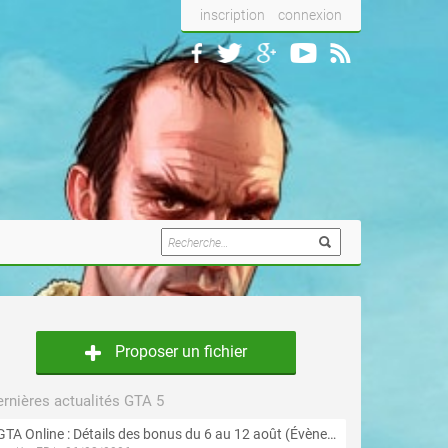
inscription
connexion
Proposer un fichier
rnières actualités GTA 5
GTA Online : Détails des bonus du 6 au 12 août (Évènement « Braquages de l'été » - Suite et fin)