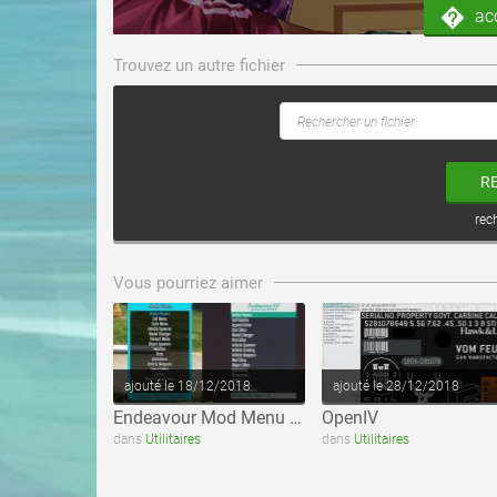
ac
Trouvez un autre fichier
R
rec
voir ce fichier
voir ce fichier
Vous pourriez aimer
ajouté le 18/12/2018
ajouté le 28/12/2018
Endeavour Mod Menu GTA 5
OpenIV
dans
Utilitaires
dans
Utilitaires