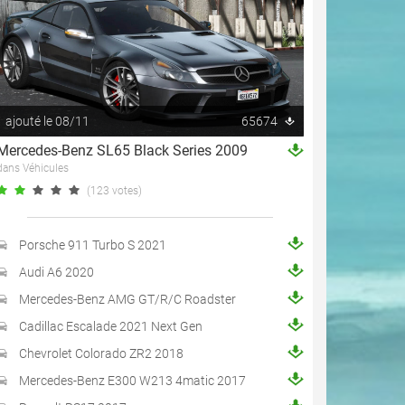
ajouté le 08/11
65674
Mercedes-Benz SL65 Black Series 2009
dans Véhicules
(123 votes)
Porsche 911 Turbo S 2021
Audi A6 2020
Mercedes-Benz AMG GT/R/C Roadster
Cadillac Escalade 2021 Next Gen
Chevrolet Colorado ZR2 2018
Mercedes-Benz E300 W213 4matic 2017