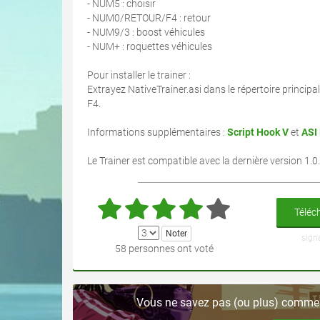
- NUM5 : choisir
- NUM0/RETOUR/F4 : retour
- NUM9/3 : boost véhicules
- NUM+ : roquettes véhicules
Pour installer le trainer :
Extrayez NativeTrainer.asi dans le répertoire principa
F4.
Informations supplémentaires :
Script Hook V
et
ASI
Le Trainer est compatible avec la dernière version 1.
Téléch
sign
58 personnes ont voté
Vous ne savez pas (ou plus) comment