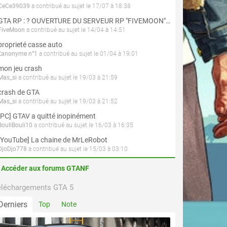
CeCe39039
a contribué au sujet le 17/07 à 18:38
GTA RP : ? OUVERTURE DU SERVEUR RP "FIVEMOON"  ACCÈS LIBRE ?
FiveMoon
a contribué au sujet le 14/04 à 14:51
proprieté casse auto
L'anonyme n°1
a contribué au sujet le 01/04 à 19:01
mon jeu crash
Mas_si
a contribué au sujet le 19/03 à 21:59
crash de GTA
Mas_si
a contribué au sujet le 19/03 à 21:52
[PC] GTAV a quitté inopinément
BouliBouli10
a contribué au sujet le 16/03 à 16:35
[YouTube] La chaine de MrLeRobot
DjoDjo778
a contribué au sujet le 15/03 à 03:10
Accéder aux forums GTANF
éléchargements GTA 5
Derniers
Top
Note