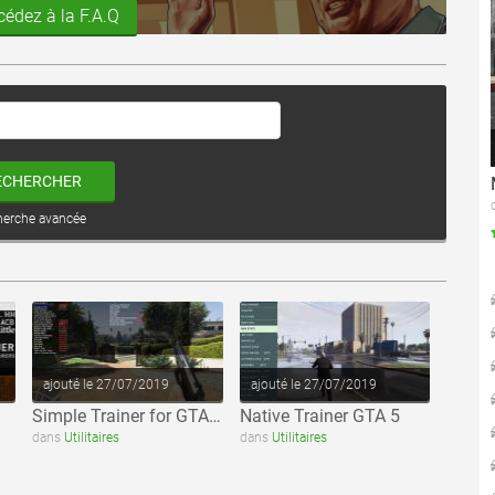
cédez à la F.A.Q
ECHERCHER
herche avancée
voir ce fichier
voir ce fichier
ajouté le 27/07/2019
ajouté le 27/07/2019
Simple Trainer for GTA V
Native Trainer GTA 5
dans
Utilitaires
dans
Utilitaires