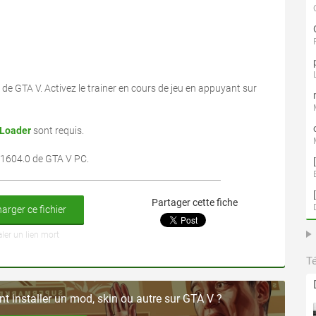
l de GTA V. Activez le trainer en cours de jeu en appuyant sur
 Loader
sont requis.
0.1604.0 de GTA V PC.
Partager cette fiche
arger ce fichier
aler un lien mort
T
 installer un mod, skin ou autre sur GTA V ?