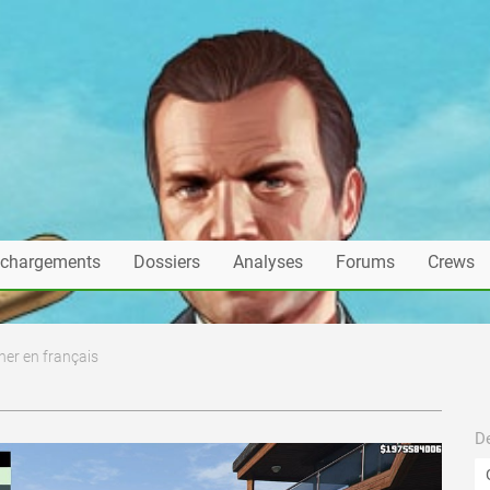
échargements
Dossiers
Analyses
Forums
Crews
ner en français
De