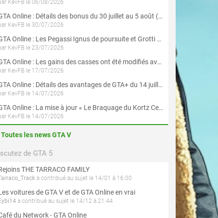
par KevFB le 06/08/2026
GTA Online : Détails des bonus du 30 juillet au 5 août (Évènement « Braquages d'été »)
par KevFB le 30/07/2026
GTA Online : Les Pegassi Ignus de poursuite et Grotti Veleno GT sont maintenant disponibles
par KevFB le 23/07/2026
GTA Online : Les gains des casses ont été modifiés avec la mise à jour « Le Braquage du Kortz Center »
par KevFB le 17/07/2026
GTA Online : Détails des avantages de GTA+ du 14 juillet au 12 août
par KevFB le 14/07/2026
GTA Online : La mise à jour « Le Braquage du Kortz Center » est maintenant disponible
par KevFB le 14/07/2026
Toutes les news GTA V
iscutez de GTA 5
Rejoins THE TARRACO FAMILY
Tarraco_Track
a contribué au sujet le 14/01 à 16:00
Les voitures de GTA V et de GTA Online en vrai
Eybi14
a contribué au sujet le 14/12 à 21:44
Café du Network - GTA Online