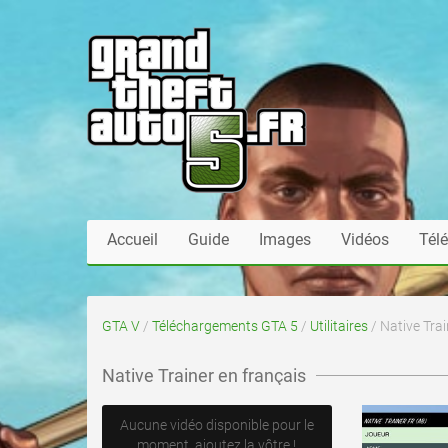
Accueil
Guide
Images
Vidéos
Tél
GTA V
/
Téléchargements GTA 5
/
Utilitaires
/ Native Trai
Native Trainer en français
Aucune vidéo disponible pour le
moment, ajoutez la vôtre !