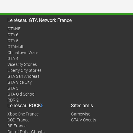
Le réseau GTA Network France
GTANF
GTA 6
GTA 5
GTAMulti
Chinatown Wars
GTA 4
Vice City Stories
Liberty City Stories
GTA San Andreas
GTA Vice City
GTA 3
GTA Old School
RDR 2
Le réseau
ROCK
8
Sites amis
Xbox One France
Gamewise
COD-France
GTA V Cheats
BF-France
Call of Duty : Ghosts