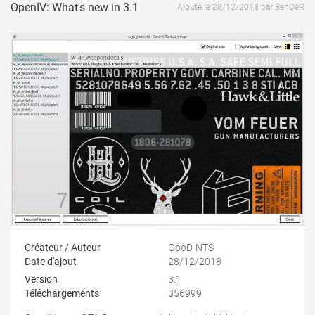
OpenIV: What's new in 3.1
Ajouté le 28/12/2018 par BenDeR
Créateur / Auteur
GooD-NTS
Date d'ajout
28/12/2018
Version
3.1
Téléchargements
356999