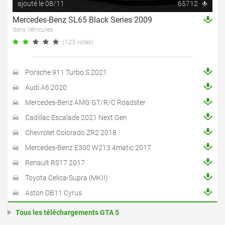
ajouté le 08/11
65712
Mercedes-Benz SL65 Black Series 2009
dans Véhicules
(123 votes)
Porsche 911 Turbo S 2021
Audi A6 2020
Mercedes-Benz AMG GT/R/C Roadster
Cadillac Escalade 2021 Next Gen
Chevrolet Colorado ZR2 2018
Mercedes-Benz E300 W213 4matic 2017
Renault RS17 2017
Toyota Celica-Supra (MKII)
Aston DB11 Cyrus
Tous les téléchargements GTA 5