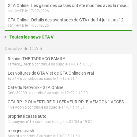
GTA Online : Les gains des casses ont été modifiés avec la mise à jour « Le Braquage du Kortz Center »
par KevFB le 17/07/2026
GTA Online : Détails des avantages de GTA+ du 14 juillet au 12 août
par KevFB le 14/07/2026
Toutes les news GTA V
Discutez de GTA 5
Rejoins THE TARRACO FAMILY
Tarraco_Track
a contribué au sujet le 14/01 à 16:00
Les voitures de GTA V et de GTA Online en vrai
Eybi14
a contribué au sujet le 14/12 à 21:44
Café du Network - GTA Online
CeCe39039
a contribué au sujet le 17/07 à 18:38
GTA RP : ? OUVERTURE DU SERVEUR RP "FIVEMOON"  ACCÈS LIBRE ?
FiveMoon
a contribué au sujet le 14/04 à 14:51
proprieté casse auto
L'anonyme n°1
a contribué au sujet le 01/04 à 19:01
mon jeu crash
Mas_si
a contribué au sujet le 19/03 à 21:59