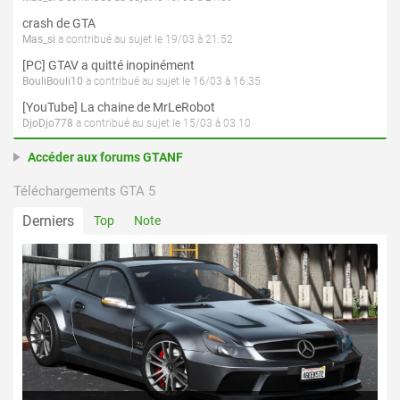
crash de GTA
Mas_si
a contribué au sujet le 19/03 à 21:52
[PC] GTAV a quitté inopinément
BouliBouli10
a contribué au sujet le 16/03 à 16:35
[YouTube] La chaine de MrLeRobot
DjoDjo778
a contribué au sujet le 15/03 à 03:10
Accéder aux forums GTANF
Téléchargements GTA 5
Derniers
Top
Note