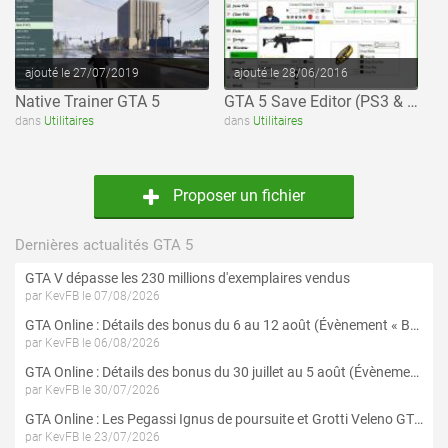
ajouté le 27/07/2019
ajouté le 28/06/2016
Native Trainer GTA 5
GTA 5 Save Editor (PS3 & Xbox 360)
dans
Utilitaires
dans
Utilitaires
Proposer un fichier
Dernières actualités GTA 5
GTA V dépasse les 230 millions d'exemplaires vendus
par KevFB le 07/08/2026
GTA Online : Détails des bonus du 6 au 12 août (Évènement « Braquages de l'été » - Suite et fin)
par KevFB le 06/08/2026
GTA Online : Détails des bonus du 30 juillet au 5 août (Évènement « Braquages d'été »)
par KevFB le 30/07/2026
GTA Online : Les Pegassi Ignus de poursuite et Grotti Veleno GT sont maintenant disponibles
par KevFB le 23/07/2026