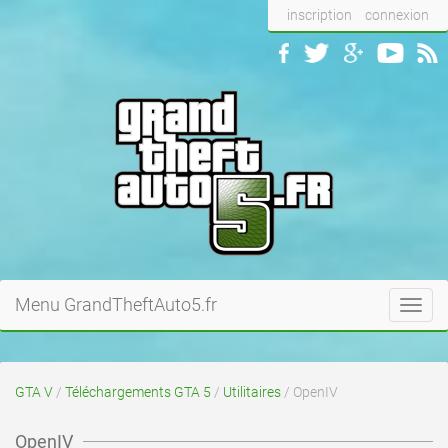
inscription
connexion
Menu GrandTheftAuto5.fr
Toggl
navig
GTA V
/
Téléchargements GTA 5
/
Utilitaires
/ OpenIV
OpenIV