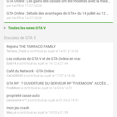
GTA Online : Les gains des casses ont été modifiés avec la mise à jour « Le Braquage du Kortz Center »
par KevFB le 17/07/2026
GTA Online : Détails des avantages de GTA+ du 14 juillet au 12 août
par KevFB le 14/07/2026
Toutes les news GTA V
Discutez de GTA 5
Rejoins THE TARRACO FAMILY
Tarraco_Track
a contribué au sujet le 14/01 à 16:00
Les voitures de GTA V et de GTA Online en vrai
Eybi14
a contribué au sujet le 14/12 à 21:44
Café du Network - GTA Online
CeCe39039
a contribué au sujet le 17/07 à 18:38
GTA RP : ? OUVERTURE DU SERVEUR RP "FIVEMOON"  ACCÈS LIBRE ?
FiveMoon
a contribué au sujet le 14/04 à 14:51
proprieté casse auto
L'anonyme n°1
a contribué au sujet le 01/04 à 19:01
mon jeu crash
Mas_si
a contribué au sujet le 19/03 à 21:59