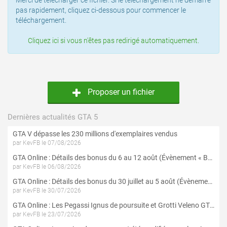
Merci de télécharger ce fichier. Si le téléchargement ne démarre
pas rapidement, cliquez ci-dessous pour commencer le
téléchargement.
Cliquez ici si vous n'êtes pas redirigé automatiquement.
Proposer un fichier
Dernières actualités GTA 5
GTA V dépasse les 230 millions d'exemplaires vendus
par KevFB le 07/08/2026
GTA Online : Détails des bonus du 6 au 12 août (Évènement « Braquages de l'été » - Suite et fin)
par KevFB le 06/08/2026
GTA Online : Détails des bonus du 30 juillet au 5 août (Évènement « Braquages d'été »)
par KevFB le 30/07/2026
GTA Online : Les Pegassi Ignus de poursuite et Grotti Veleno GT sont maintenant disponibles
par KevFB le 23/07/2026