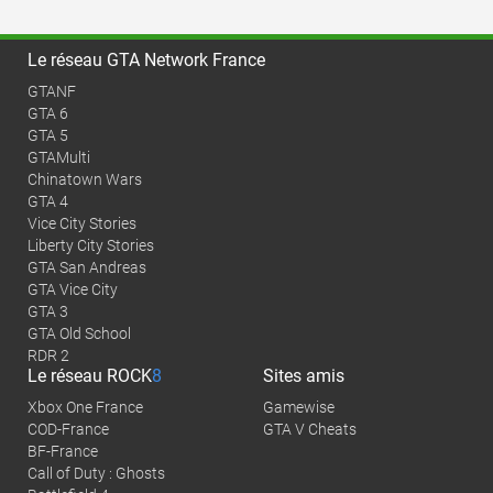
Le réseau GTA Network France
GTANF
GTA 6
GTA 5
GTAMulti
Chinatown Wars
GTA 4
Vice City Stories
Liberty City Stories
GTA San Andreas
GTA Vice City
GTA 3
GTA Old School
RDR 2
Le réseau
ROCK
8
Sites amis
Xbox One France
Gamewise
COD-France
GTA V Cheats
BF-France
Call of Duty : Ghosts