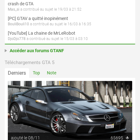
crash de GTA
Mas_si
a contribué au sujet le 19/03 à 21:52
[PC] GTAV a quitté inopinément
BouliBouli10
a contribué au sujet le 16/03 à 16:35
[YouTube] La chaine de MrLeRobot
DjoDjo778
a contribué au sujet le 15/03 à 03:10
Accéder aux forums GTANF
Téléchargements GTA 5
Derniers
Top
Note
ajouté le 08/11
65695