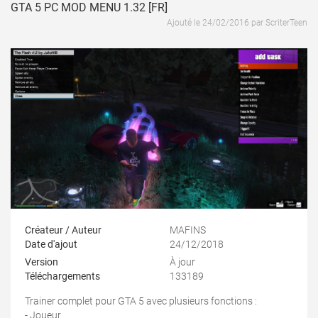
GTA 5 PC MOD MENU 1.32 [FR]
Ajouté le 24/02/2016 par ScriterTeen
Créateur / Auteur
MAFINS
Date d'ajout
24/12/2018
Version
À jour
Téléchargements
133189
Trainer complet pour GTA 5 avec plusieurs fonctions :
- Joueur