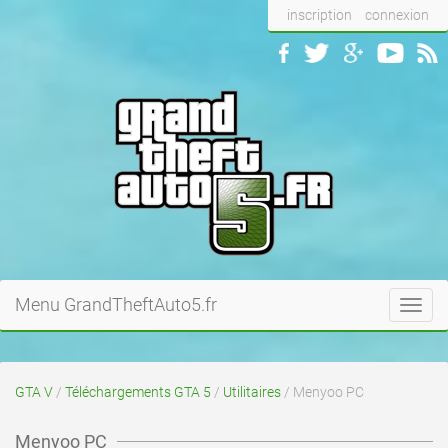
inscription
connexion
Menu GrandTheftAuto5.fr
Toggl
navig
GTA V
/
Téléchargements GTA 5
/
Utilitaires
/ Menyoo PC
Menyoo PC