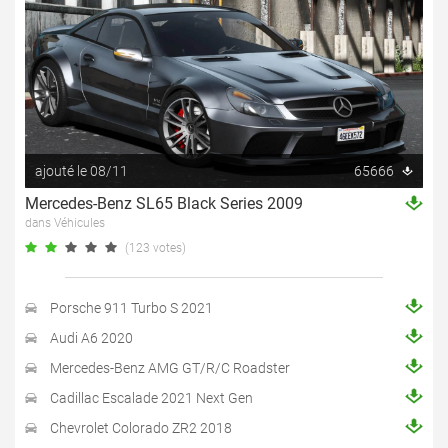
ajouté le 08/11
65666
Mercedes-Benz SL65 Black Series 2009
dans Véhicules
(123 votes)
Porsche 911 Turbo S 2021
Audi A6 2020
Mercedes-Benz AMG GT/R/C Roadster
Cadillac Escalade 2021 Next Gen
Chevrolet Colorado ZR2 2018