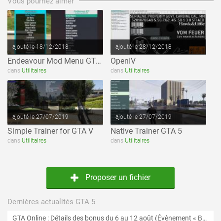
Vous pourriez aimer
ajouté le 18/12/2018
ajouté le 28/12/2018
Endeavour Mod Menu GTA 5
OpenIV
voir ce fichier
voir ce fichier
dans
Utilitaires
dans
Utilitaires
ajouté le 27/07/2019
ajouté le 27/07/2019
Simple Trainer for GTA V
Native Trainer GTA 5
dans
Utilitaires
dans
Utilitaires
Proposer un fichier
Dernières actualités GTA 5
GTA Online : Détails des bonus du 6 au 12 août (Évènement « Braquages de l'été » - Suite et fin)