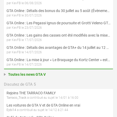
par KevFB le 06/08/2026
GTA Online : Détails des bonus du 30 juillet au 5 août (Évènement « Braquages d'été »)
par KevFB le 30/07/2026
GTA Online : Les Pegassi Ignus de poursuite et Grotti Veleno GT sont maintenant disponibles
par KevFB le 23/07/2026
GTA Online : Les gains des casses ont été modifiés avec la mise à jour « Le Braquage du Kortz Center »
par KevFB le 17/07/2026
GTA Online : Détails des avantages de GTA+ du 14 juillet au 12 août
par KevFB le 14/07/2026
GTA Online : La mise à jour « Le Braquage du Kortz Center » est maintenant disponible
par KevFB le 14/07/2026
Toutes les news GTA V
Discutez de GTA 5
Rejoins THE TARRACO FAMILY
Tarraco_Track
a contribué au sujet le 14/01 à 16:00
Les voitures de GTA V et de GTA Online en vrai
Eybi14
a contribué au sujet le 14/12 à 21:44