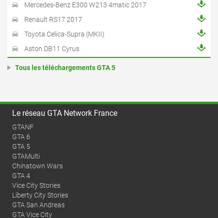
Mercedes-Benz E300 W213 4matic 2017
Renault RS17 2017
Toyota Celica-Supra (MKII)
Aston DB11 Cyrus
Tous les téléchargements GTA 5
Le réseau GTA Network France
GTANF
GTA 6
GTA 5
GTAMulti
Chinatown Wars
GTA 4
Vice City Stories
Liberty City Stories
GTA San Andreas
GTA Vice City