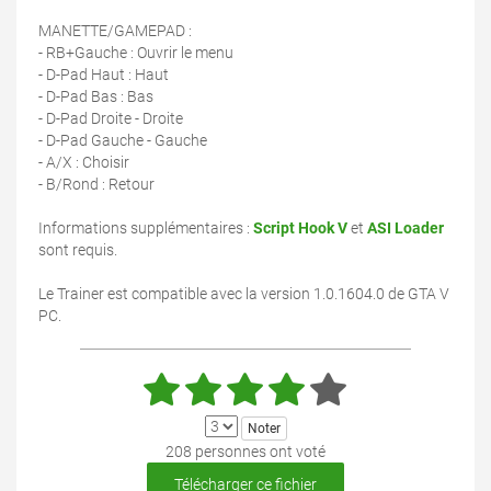
MANETTE/GAMEPAD :
- RB+Gauche : Ouvrir le menu
- D-Pad Haut : Haut
- D-Pad Bas : Bas
- D-Pad Droite - Droite
- D-Pad Gauche - Gauche
- A/X : Choisir
- B/Rond : Retour
Informations supplémentaires :
Script Hook V
et
ASI Loader
sont requis.
Le Trainer est compatible avec la version 1.0.1604.0 de GTA V
PC.
208 personnes ont voté
Télécharger ce fichier