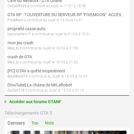
Café du Network - GTA Online
CeCe39039
a contribué au sujet le 17/07 à 18:38
GTA RP : ? OUVERTURE DU SERVEUR RP "FIVEMOON"  ACCÈS LIBRE ?
FiveMoon
a contribué au sujet le 14/04 à 14:51
proprieté casse auto
L'anonyme n°1
a contribué au sujet le 01/04 à 19:01
mon jeu crash
Mas_si
a contribué au sujet le 19/03 à 21:59
crash de GTA
Mas_si
a contribué au sujet le 19/03 à 21:52
[PC] GTAV a quitté inopinément
BouliBouli10
a contribué au sujet le 16/03 à 16:35
[YouTube] La chaine de MrLeRobot
DjoDjo778
a contribué au sujet le 15/03 à 03:10
Accéder aux forums GTANF
Téléchargements GTA 5
Derniers
Top
Note