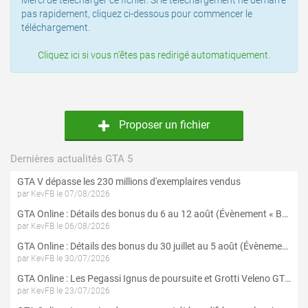
Merci de télécharger ce fichier. Si le téléchargement ne démarre
pas rapidement, cliquez ci-dessous pour commencer le
téléchargement.
Cliquez ici si vous n'êtes pas redirigé automatiquement.
Proposer un fichier
Dernières actualités GTA 5
GTA V dépasse les 230 millions d'exemplaires vendus
par KevFB le 07/08/2026
GTA Online : Détails des bonus du 6 au 12 août (Évènement « Braquages de l'été » - Suite et fin)
par KevFB le 06/08/2026
GTA Online : Détails des bonus du 30 juillet au 5 août (Évènement « Braquages d'été »)
par KevFB le 30/07/2026
GTA Online : Les Pegassi Ignus de poursuite et Grotti Veleno GT sont maintenant disponibles
par KevFB le 23/07/2026