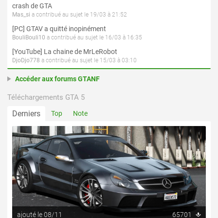
crash de GTA
Mas_si
a contribué au sujet le 19/03 à 21:52
[PC] GTAV a quitté inopinément
BouliBouli10
a contribué au sujet le 16/03 à 16:35
[YouTube] La chaine de MrLeRobot
DjoDjo778
a contribué au sujet le 15/03 à 03:10
Accéder aux forums GTANF
Téléchargements GTA 5
Derniers
Top
Note
ajouté le 08/11
65701