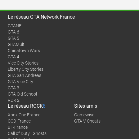
Le réseau GTA Network France
GTANF
GTA 6
GTA 5
GTAMulti
Chinatown Wars
GTA 4
Vice City Stories
Liberty City Stories
GTA San Andreas
GTA Vice City
GTA 3
GTA Old School
RDR 2
Le réseau
ROCK
8
Sites amis
Xbox One France
Gamewise
COD-France
GTA V Cheats
BF-France
Call of Duty : Ghosts