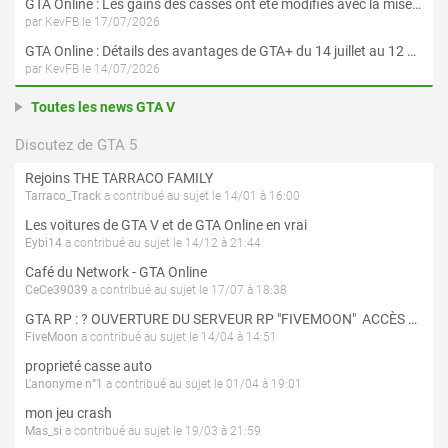
GTA Online : Les gains des casses ont été modifiés avec la mise à jour « Le Braquage du Kortz Center »
par KevFB le 17/07/2026
GTA Online : Détails des avantages de GTA+ du 14 juillet au 12 août
par KevFB le 14/07/2026
Toutes les news GTA V
Discutez de GTA 5
Rejoins THE TARRACO FAMILY
Tarraco_Track
a contribué au sujet le 14/01 à 16:00
Les voitures de GTA V et de GTA Online en vrai
Eybi14
a contribué au sujet le 14/12 à 21:44
Café du Network - GTA Online
CeCe39039
a contribué au sujet le 17/07 à 18:38
GTA RP : ? OUVERTURE DU SERVEUR RP "FIVEMOON"  ACCÈS LIBRE ?
FiveMoon
a contribué au sujet le 14/04 à 14:51
proprieté casse auto
L'anonyme n°1
a contribué au sujet le 01/04 à 19:01
mon jeu crash
Mas_si
a contribué au sujet le 19/03 à 21:59