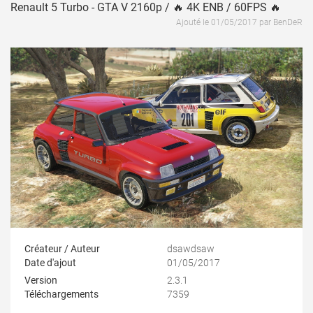
Renault 5 Turbo - GTA V 2160p / 🔥 4K ENB / 60FPS 🔥
Ajouté le 01/05/2017 par BenDeR
Créateur / Auteur
dsawdsaw
Date d'ajout
01/05/2017
Version
2.3.1
Téléchargements
7359