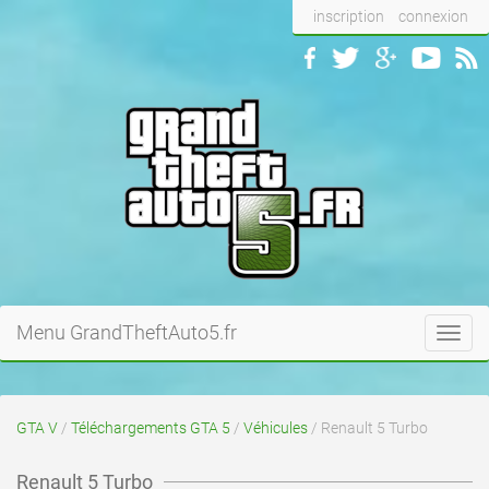
inscription
connexion
Menu GrandTheftAuto5.fr
Toggl
navig
GTA V
/
Téléchargements GTA 5
/
Véhicules
/ Renault 5 Turbo
Renault 5 Turbo