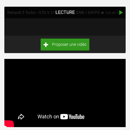
LECTURE
Renault 5 Turbo - GTA V 2160p / 🔥 4K ENB / 60FPS 🔥
mis en ligne par BenDeR
Proposer une vidéo