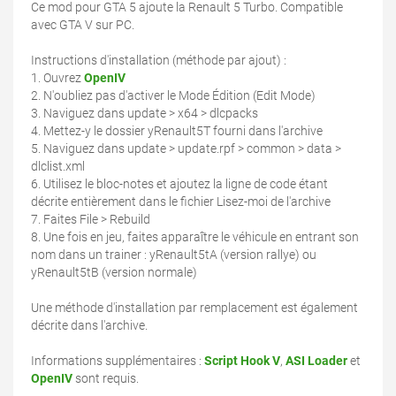
Ce mod pour GTA 5 ajoute la Renault 5 Turbo. Compatible
avec GTA V sur PC.
Instructions d'installation (méthode par ajout) :
1. Ouvrez
OpenIV
2. N'oubliez pas d'activer le Mode Édition (Edit Mode)
3. Naviguez dans update > x64 > dlcpacks
4. Mettez-y le dossier yRenault5T fourni dans l'archive
5. Naviguez dans update > update.rpf > common > data >
dlclist.xml
6. Utilisez le bloc-notes et ajoutez la ligne de code étant
décrite entièrement dans le fichier Lisez-moi de l'archive
7. Faites File > Rebuild
8. Une fois en jeu, faites apparaître le véhicule en entrant son
nom dans un trainer : yRenault5tA (version rallye) ou
yRenault5tB (version normale)
Une méthode d'installation par remplacement est également
décrite dans l'archive.
Informations supplémentaires :
Script Hook V
,
ASI Loader
et
OpenIV
sont requis.