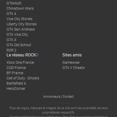
GTAMulti
Chinatown Wars
GTA 4
Vice City Stories
Liberty City Stories
GTA San Andreas
GTA Vice City
GTA 3
GTA Old School
RDR 2
Le réseau
ROCK
8
Sites amis
Xbox One France
Gamewise
COD-France
GTA V Cheats
BF-France
Call of Duty : Ghosts
Battlefield 4
HeroCorner
|
Annonceurs
Contact
Tous les logos, marques et images de ce site sont les propriétés de leurs
propriétaires respectifs.
Ce site n'entretient aucun contact avec
Take-Two
ou un autre quelconque