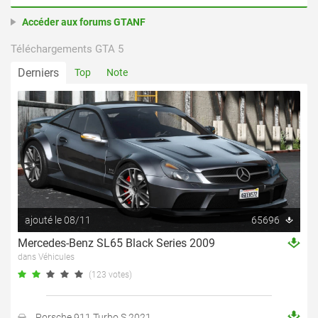
Accéder aux forums GTANF
Téléchargements GTA 5
Derniers
Top
Note
ajouté le 08/11
65696
Mercedes-Benz SL65 Black Series 2009
dans Véhicules
(123 votes)
Porsche 911 Turbo S 2021