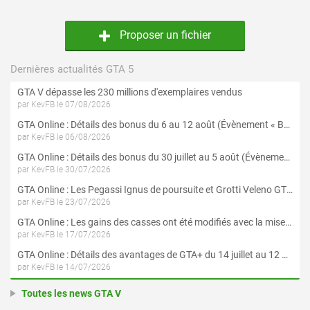
Proposer un fichier
Dernières actualités GTA 5
GTA V dépasse les 230 millions d'exemplaires vendus
par KevFB le 07/08/2026
GTA Online : Détails des bonus du 6 au 12 août (Évènement « Braquages de l'été » - Suite et fin)
par KevFB le 06/08/2026
GTA Online : Détails des bonus du 30 juillet au 5 août (Évènement « Braquages d'été »)
par KevFB le 30/07/2026
GTA Online : Les Pegassi Ignus de poursuite et Grotti Veleno GT sont maintenant disponibles
par KevFB le 23/07/2026
GTA Online : Les gains des casses ont été modifiés avec la mise à jour « Le Braquage du Kortz Center »
par KevFB le 17/07/2026
GTA Online : Détails des avantages de GTA+ du 14 juillet au 12 août
par KevFB le 14/07/2026
Toutes les news GTA V