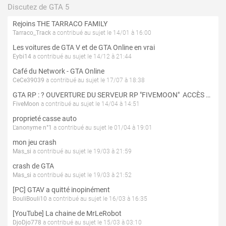
Discutez de GTA 5
Rejoins THE TARRACO FAMILY
Tarraco_Track
a contribué au sujet le 14/01 à 16:00
Les voitures de GTA V et de GTA Online en vrai
Eybi14
a contribué au sujet le 14/12 à 21:44
Café du Network - GTA Online
CeCe39039
a contribué au sujet le 17/07 à 18:38
GTA RP : ? OUVERTURE DU SERVEUR RP "FIVEMOON"  ACCÈS LIBRE ?
FiveMoon
a contribué au sujet le 14/04 à 14:51
proprieté casse auto
L'anonyme n°1
a contribué au sujet le 01/04 à 19:01
mon jeu crash
Mas_si
a contribué au sujet le 19/03 à 21:59
crash de GTA
Mas_si
a contribué au sujet le 19/03 à 21:52
[PC] GTAV a quitté inopinément
BouliBouli10
a contribué au sujet le 16/03 à 16:35
[YouTube] La chaine de MrLeRobot
DjoDjo778
a contribué au sujet le 15/03 à 03:10