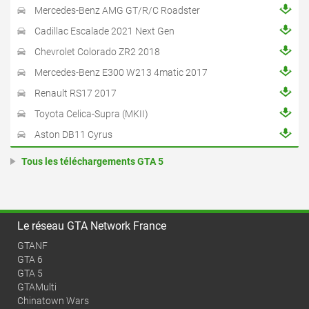
Mercedes-Benz AMG GT/R/C Roadster
Cadillac Escalade 2021 Next Gen
Chevrolet Colorado ZR2 2018
Mercedes-Benz E300 W213 4matic 2017
Renault RS17 2017
Toyota Celica-Supra (MKII)
Aston DB11 Cyrus
Tous les téléchargements GTA 5
Le réseau GTA Network France
GTANF
GTA 6
GTA 5
GTAMulti
Chinatown Wars