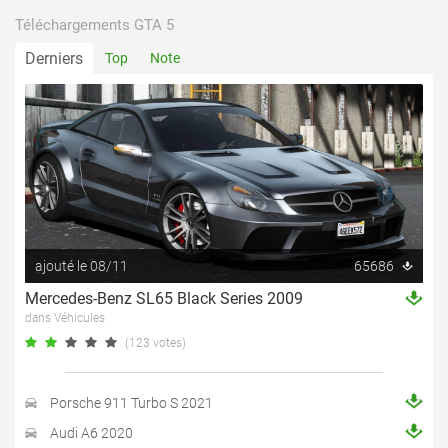
Téléchargements GTA 5
Derniers
Top
Note
ajouté le 08/11
65686
Mercedes-Benz SL65 Black Series 2009
dans Véhicules
(123 votes)
Porsche 911 Turbo S 2021
Audi A6 2020