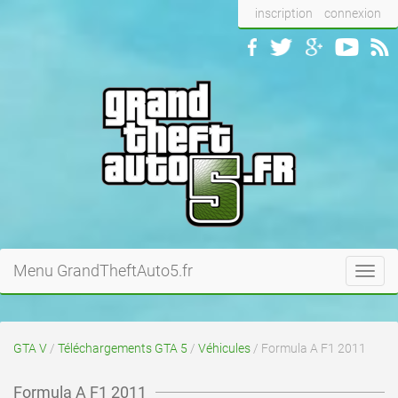
inscription
connexion
Menu GrandTheftAuto5.fr
Toggl
navig
GTA V
/
Téléchargements GTA 5
/
Véhicules
/ Formula A F1 2011
Formula A F1 2011