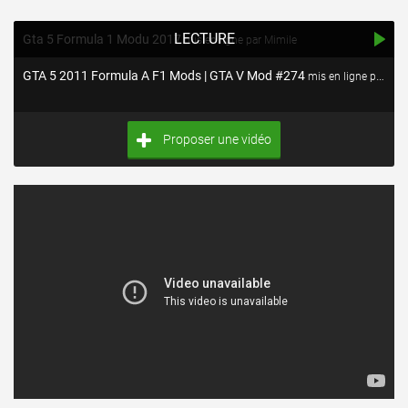
LECTURE
Gta 5 Formula 1 Modu 2017
mis en ligne par Mimile
GTA 5 2011 Formula A F1 Mods | GTA V Mod #274
mis en ligne par 6x8hours
Proposer une vidéo