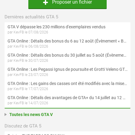
Proposer un fichier
Dernières actualités GTA 5
GTA V dépasse les 230 millions d'exemplaires vendus
par KevFB le 07/08/2026
GTA Online : Détails des bonus du 6 au 12 août (Évènement « Braquages de l'été » - Suite et fin)
par KevFB le 06/08/2026
GTA Online : Détails des bonus du 30 juillet au 5 août (Évènement « Braquages d'été »)
par KevFB le 30/07/2026
GTA Online : Les Pegassi Ignus de poursuite et Grotti Veleno GT sont maintenant disponibles
par KevFB le 23/07/2026
GTA Online : Les gains des casses ont été modifiés avec la mise à jour « Le Braquage du Kortz Center »
par KevFB le 17/07/2026
GTA Online : Détails des avantages de GTA+ du 14 juillet au 12 août
par KevFB le 14/07/2026
Toutes les news GTA V
Discutez de GTA 5