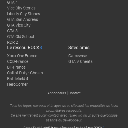
GTA 4
Vice City Stories
Liberty City Stories
GTA San Andreas
GTA Vice City
GTA 3
GTA Old School
RDR 2
Le réseau
ROCK
8
Sites amis
Xbox One France
Gamewise
COD-France
GTA V Cheats
BF-France
Call of Duty : Ghosts
Battlefield 4
HeroCorner
|
Annonceurs
Contact
Tous les logos, marques et images de ce site sont les propriétés de leurs
propriétaires respectifs.
Ce site n'entretient aucun contact avec
Take-Two
ou un autre quelconque
associé du développeur.