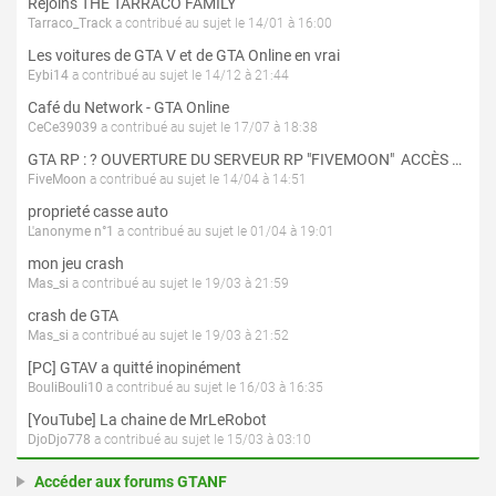
Rejoins THE TARRACO FAMILY
Tarraco_Track
a contribué au sujet le 14/01 à 16:00
Les voitures de GTA V et de GTA Online en vrai
Eybi14
a contribué au sujet le 14/12 à 21:44
Café du Network - GTA Online
CeCe39039
a contribué au sujet le 17/07 à 18:38
GTA RP : ? OUVERTURE DU SERVEUR RP "FIVEMOON"  ACCÈS LIBRE ?
FiveMoon
a contribué au sujet le 14/04 à 14:51
proprieté casse auto
L'anonyme n°1
a contribué au sujet le 01/04 à 19:01
mon jeu crash
Mas_si
a contribué au sujet le 19/03 à 21:59
crash de GTA
Mas_si
a contribué au sujet le 19/03 à 21:52
[PC] GTAV a quitté inopinément
BouliBouli10
a contribué au sujet le 16/03 à 16:35
[YouTube] La chaine de MrLeRobot
DjoDjo778
a contribué au sujet le 15/03 à 03:10
Accéder aux forums GTANF