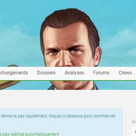
échargements
Dossiers
Analyses
Forums
Crews
t ne démarre pas rapidement, cliquez ci-dessous pour commencer
De
tes pas redirigé automatiquement.