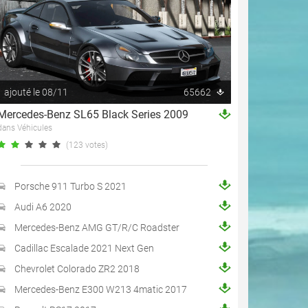
ajouté le 08/11
65662
Mercedes-Benz SL65 Black Series 2009
dans Véhicules
(123 votes)
Porsche 911 Turbo S 2021
Audi A6 2020
Mercedes-Benz AMG GT/R/C Roadster
Cadillac Escalade 2021 Next Gen
Chevrolet Colorado ZR2 2018
Mercedes-Benz E300 W213 4matic 2017