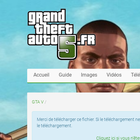
Accueil
Guide
Images
Vidéos
Tél
GTA V
/
Merci de télécharger ce fichier. Si le téléchargemen
le téléchargement.
Cliquez ici si vous n'ê