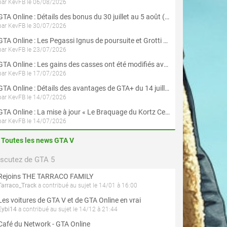
par KevFB le 06/08/2026
GTA Online : Détails des bonus du 30 juillet au 5 août (Évènement « Braquages d'été »)
par KevFB le 30/07/2026
GTA Online : Les Pegassi Ignus de poursuite et Grotti Veleno GT sont maintenant disponibles
par KevFB le 23/07/2026
GTA Online : Les gains des casses ont été modifiés avec la mise à jour « Le Braquage du Kortz Center »
par KevFB le 17/07/2026
GTA Online : Détails des avantages de GTA+ du 14 juillet au 12 août
par KevFB le 14/07/2026
GTA Online : La mise à jour « Le Braquage du Kortz Center » est maintenant disponible
par KevFB le 14/07/2026
Toutes les news GTA V
iscutez de GTA 5
Rejoins THE TARRACO FAMILY
Tarraco_Track
a contribué au sujet le 14/01 à 16:00
Les voitures de GTA V et de GTA Online en vrai
Eybi14
a contribué au sujet le 14/12 à 21:44
Café du Network - GTA Online