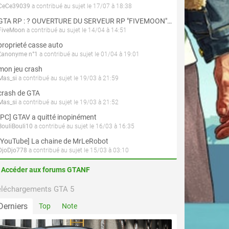
CeCe39039
a contribué au sujet le 17/07 à 18:38
GTA RP : ? OUVERTURE DU SERVEUR RP "FIVEMOON"  ACCÈS LIBRE ?
FiveMoon
a contribué au sujet le 14/04 à 14:51
proprieté casse auto
L'anonyme n°1
a contribué au sujet le 01/04 à 19:01
mon jeu crash
Mas_si
a contribué au sujet le 19/03 à 21:59
crash de GTA
Mas_si
a contribué au sujet le 19/03 à 21:52
[PC] GTAV a quitté inopinément
BouliBouli10
a contribué au sujet le 16/03 à 16:35
[YouTube] La chaine de MrLeRobot
DjoDjo778
a contribué au sujet le 15/03 à 03:10
Accéder aux forums GTANF
éléchargements GTA 5
Derniers
Top
Note