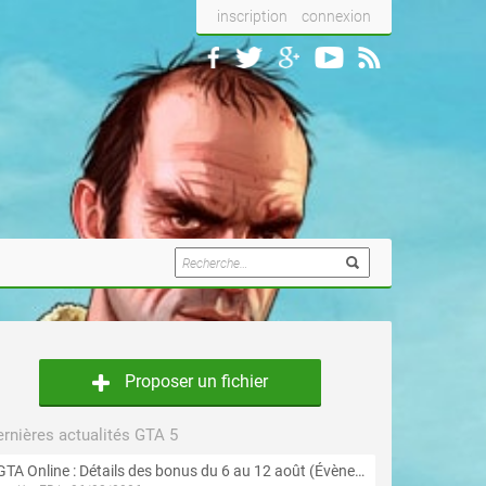
inscription
connexion
Proposer un fichier
rnières actualités GTA 5
GTA Online : Détails des bonus du 6 au 12 août (Évènement « Braquages de l'été » - Suite et fin)