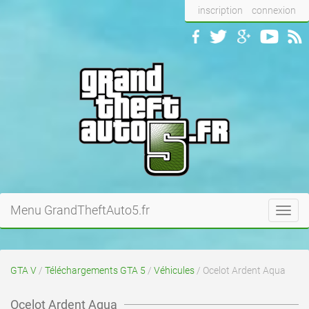
inscription
connexion
Menu GrandTheftAuto5.fr
Toggl
navig
GTA V
/
Téléchargements GTA 5
/
Véhicules
/ Ocelot Ardent Aqua
Ocelot Ardent Aqua