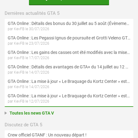
Dernières actualités GTA 5
GTA Online : Détails des bonus du 30 juillet au 5 août (Évènement « Braquages d'été »)
par KevFB le 30/07/2026
GTA Online : Les Pegassi Ignus de poursuite et Grotti Veleno GT sont maintenant disponibles
par KevFB le 23/07/2026
GTA Online : Les gains des casses ont été modifiés avec la mise à jour « Le Braquage du Kortz Center »
par KevFB le 17/07/2026
GTA Online : Détails des avantages de GTA+ du 14 juillet au 12 août
par KevFB le 14/07/2026
GTA Online : La mise à jour « Le Braquage du Kortz Center » est maintenant disponible
par KevFB le 14/07/2026
GTA Online : La mise à jour « Le Braquage du Kortz Center » est disponible en préchargement sur PS5 et Xbox Series X|S
par KevFB le 12/07/2026
Toutes les news GTA V
Discutez de GTA 5
Crew officiel GTANF : Un nouveau départ !