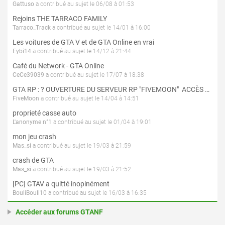
Gattuso
a contribué au sujet le 06/08 à 01:53
Rejoins THE TARRACO FAMILY
Tarraco_Track
a contribué au sujet le 14/01 à 16:00
Les voitures de GTA V et de GTA Online en vrai
Eybi14
a contribué au sujet le 14/12 à 21:44
Café du Network - GTA Online
CeCe39039
a contribué au sujet le 17/07 à 18:38
GTA RP : ? OUVERTURE DU SERVEUR RP "FIVEMOON"  ACCÈS LIBRE ?
FiveMoon
a contribué au sujet le 14/04 à 14:51
proprieté casse auto
L'anonyme n°1
a contribué au sujet le 01/04 à 19:01
mon jeu crash
Mas_si
a contribué au sujet le 19/03 à 21:59
crash de GTA
Mas_si
a contribué au sujet le 19/03 à 21:52
[PC] GTAV a quitté inopinément
BouliBouli10
a contribué au sujet le 16/03 à 16:35
Accéder aux forums GTANF