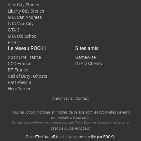
Vice City Stories
Liberty City Stories
GTA San Andreas
GTA Vice City
GTA 3
GTA Old School
RDR 2
Le réseau
ROCK
8
Sites amis
Xbox One France
Gamewise
COD-France
GTA V Cheats
BF-France
Call of Duty : Ghosts
Battlefield 4
HeroCorner
|
Annonceurs
Contact
Tous les logos, marques et images de ce site sont les propriétés de leurs
propriétaires respectifs.
Ce site n'entretient aucun contact avec
Take-Two
ou un autre quelconque
associé du développeur.
GrandTheftAuto5.fr est développé et édité par
ROCK
8