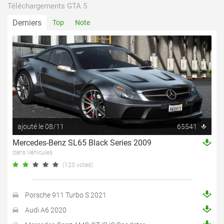
Téléchargements GTA 5
Derniers
Top
Note
ajouté le 08/11
65541
Mercedes-Benz SL65 Black Series 2009
dans Véhicules
(123 votes)
Porsche 911 Turbo S 2021
Audi A6 2020