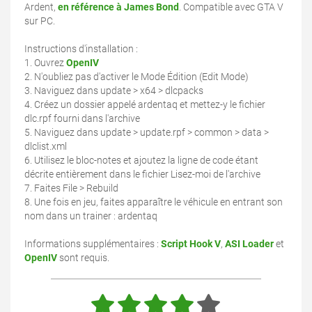
Ardent,
en référence à James Bond
. Compatible avec GTA V
sur PC.
Instructions d'installation :
1. Ouvrez
OpenIV
2. N'oubliez pas d'activer le Mode Édition (Edit Mode)
3. Naviguez dans update > x64 > dlcpacks
4. Créez un dossier appelé ardentaq et mettez-y le fichier
dlc.rpf fourni dans l'archive
5. Naviguez dans update > update.rpf > common > data >
dlclist.xml
6. Utilisez le bloc-notes et ajoutez la ligne de code étant
décrite entièrement dans le fichier Lisez-moi de l'archive
7. Faites File > Rebuild
8. Une fois en jeu, faites apparaître le véhicule en entrant son
nom dans un trainer : ardentaq
Informations supplémentaires :
Script Hook V
,
ASI Loader
et
OpenIV
sont requis.