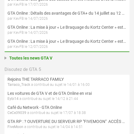
par KevFB le 17/07/2026
GTA Online : Détails des avantages de GTA+ du 14 juillet au 12 août
par KevFB le 14/07/2026
GTA Online : La mise à jour « Le Braquage du Kortz Center » est maintenant disponible
par KevFB le 14/07/2026
GTA Online : La mise à jour « Le Braquage du Kortz Center » est disponible en préchargement sur PS5 et Xbox Series X|S
par KevFB le 12/07/2026
Toutes les news GTA V
Discutez de GTA 5
Rejoins THE TARRACO FAMILY
Tarraco_Track
a contribué au sujet le 14/01 à 16:00
Les voitures de GTA V et de GTA Online en vrai
Eybi14
a contribué au sujet le 14/12 à 21:44
Café du Network - GTA Online
CeCe39039
a contribué au sujet le 17/07 à 18:38
GTA RP : ? OUVERTURE DU SERVEUR RP "FIVEMOON"  ACCÈS LIBRE ?
FiveMoon
a contribué au sujet le 14/04 à 14:51