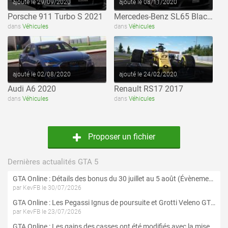
ajouté le 29/09/2020
ajouté le 08/11/2020
Porsche 911 Turbo S 2021
Mercedes-Benz SL65 Black Series 2009
voir ce fichier
voir ce fichier
dans
Véhicules
dans
Véhicules
ajouté le 02/08/2020
ajouté le 24/02/2020
Audi A6 2020
Renault RS17 2017
dans
Véhicules
dans
Véhicules
Proposer un fichier
Dernières actualités GTA 5
GTA Online : Détails des bonus du 30 juillet au 5 août (Évènement « Braquages d'été »)
par KevFB le 30/07/2026
GTA Online : Les Pegassi Ignus de poursuite et Grotti Veleno GT sont maintenant disponibles
par KevFB le 23/07/2026
GTA Online : Les gains des casses ont été modifiés avec la mise à jour « Le Braquage du Kortz Center »