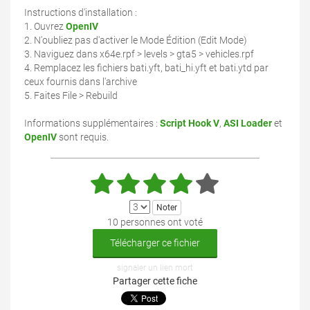
Instructions d'installation :
1. Ouvrez
OpenIV
2. N'oubliez pas d'activer le Mode Édition (Edit Mode)
3. Naviguez dans x64e.rpf > levels > gta5 > vehicles.rpf
4. Remplacez les fichiers bati.yft, bati_hi.yft et bati.ytd par
ceux fournis dans l'archive
5. Faites File > Rebuild
Informations supplémentaires :
Script Hook V
,
ASI Loader
et
OpenIV
sont requis.
10 personnes ont voté
Télécharger ce fichier
signaler un lien mort
Partager cette fiche