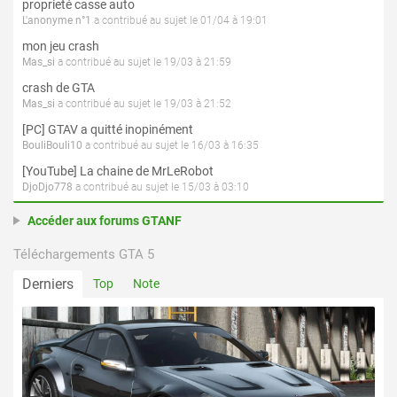
proprieté casse auto
L'anonyme n°1
a contribué au sujet le 01/04 à 19:01
mon jeu crash
Mas_si
a contribué au sujet le 19/03 à 21:59
crash de GTA
Mas_si
a contribué au sujet le 19/03 à 21:52
[PC] GTAV a quitté inopinément
BouliBouli10
a contribué au sujet le 16/03 à 16:35
[YouTube] La chaine de MrLeRobot
DjoDjo778
a contribué au sujet le 15/03 à 03:10
Accéder aux forums GTANF
Téléchargements GTA 5
Derniers
Top
Note