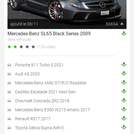
ajouté le 08/11
65654
Mercedes-Benz SL65 Black Series 2009
dans Véhicules
(123 votes)
Porsche 911 Turbo S 2021
Audi A6 2020
Mercedes-Benz AMG GT/R/C Roadster
Cadillac Escalade 2021 Next Gen
Chevrolet Colorado ZR2 2018
Mercedes-Benz E300 W213 4matic 2017
Renault RS17 2017
Toyota Celica-Supra (MKII)