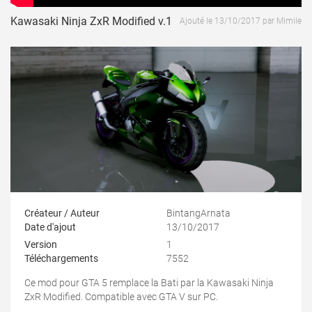
Kawasaki Ninja ZxR Modified v.1
Ajouté le 13/10/2017 par Mimile
Créateur / Auteur
BintangArnata
Date d'ajout
13/10/2017
Version
1
Téléchargements
7552
Ce mod pour GTA 5 remplace la Bati par la Kawasaki Ninja
ZxR Modified. Compatible avec GTA V sur PC.