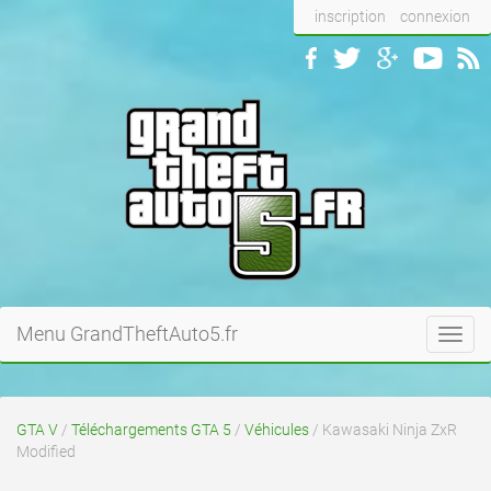
inscription
connexion
Menu GrandTheftAuto5.fr
Toggl
navig
GTA V
/
Téléchargements GTA 5
/
Véhicules
/ Kawasaki Ninja ZxR
Modified