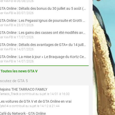
par KevFB le 06/08/2026
GTA Online : Détails des bonus du 30 juillet au 5 août (Évènement « Braquages d'été »)
par KevFB le 30/07/2026
GTA Online : Les Pegassi Ignus de poursuite et Grotti Veleno GT sont maintenant disponibles
par KevFB le 23/07/2026
GTA Online : Les gains des casses ont été modifiés avec la mise à jour « Le Braquage du Kortz Center »
par KevFB le 17/07/2026
GTA Online : Détails des avantages de GTA+ du 14 juillet au 12 août
par KevFB le 14/07/2026
GTA Online : La mise à jour « Le Braquage du Kortz Center » est maintenant disponible
par KevFB le 14/07/2026
Toutes les news GTA V
iscutez de GTA 5
Rejoins THE TARRACO FAMILY
Tarraco_Track
a contribué au sujet le 14/01 à 16:00
Les voitures de GTA V et de GTA Online en vrai
Eybi14
a contribué au sujet le 14/12 à 21:44
Café du Network - GTA Online