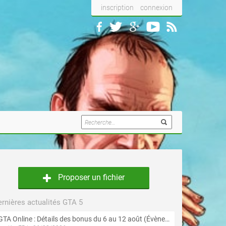
inscription
connexion
Proposer un fichier
rnières actualités GTA 5
GTA Online : Détails des bonus du 6 au 12 août (Évènement « Braquages de l'été » - Suite et fin)