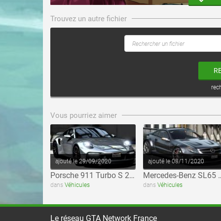
Trouvez un autre fichier
R
rec
voir ce fichier
voir ce fichier
Vous pourriez aimer
ajouté le 29/09/2020
ajouté le 08/11/2020
Porsche 911 Turbo S 2021
Mercedes-Benz SL65 Bl
dans
Véhicules
dans
Véhicules
Le réseau GTA Network France