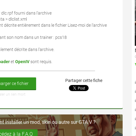
 dlc.rpf fourni dans l'archive
a > dlclist.xml
ant décrite entièrement dans le fichier Lisez-moi de l'archive
ntrant son nom dans un trainer : pcs18
ement décrite dans l'archive.
oader
et
OpenIV
sont requis.
Partager cette fiche
arger ce fichier
aler un lien mort
 installer un mod, skin ou autre sur GTA V ?
cédez à la F.A.Q