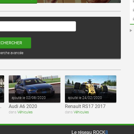
ECHERCHER
herche avancée
voir ce fichier
voir ce fichier
ajouté le 02/08/2020
ajouté le 24/02/2020
ack Series 2009
Audi A6 2020
Renault RS17 2017
dans
Véhicules
dans
Véhicules
Le réseau
ROCK
8