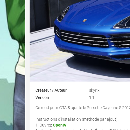
Créateur / Auteur
skyrix
Version
1.1
Ce mod pour GTA 5 ajoute le Porsche Cayenne S 2018
Instructions d'installation (méthode par ajout) :
1. Ouvrez
OpenIV