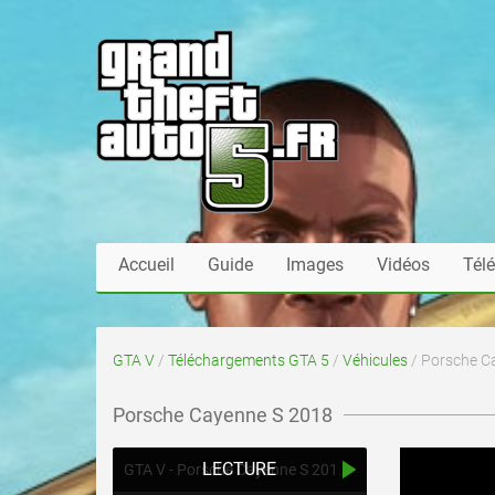
Accueil
Guide
Images
Vidéos
Tél
GTA V
/
Téléchargements GTA 5
/
Véhicules
/ Porsche C
Porsche Cayenne S 2018
LECTURE
GTA V - Porsche Cayenne S 2018 Walk-around & Customization Trailer HD