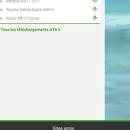
Renault RS17 2017
Toyota Celica-Supra (MKII)
Aston DB11 Cyrus
Tous les téléchargements GTA 5
Sites amis