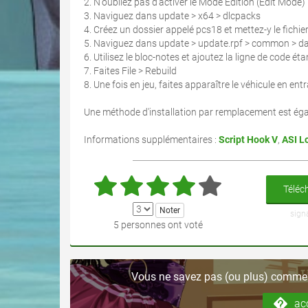
2. N'oubliez pas d'activer le Mode Édition (Edit Mode)
3. Naviguez dans update > x64 > dlcpacks
4. Créez un dossier appelé pcs18 et mettez-y le fichier
5. Naviguez dans update > update.rpf > common > dat
6. Utilisez le bloc-notes et ajoutez la ligne de code ét
7. Faites File > Rebuild
8. Une fois en jeu, faites apparaître le véhicule en e
Une méthode d'installation par remplacement est égal
Informations supplémentaires :
Script Hook V
,
ASI L
Téléch
sign
5 personnes ont voté
Vous ne savez pas (ou plus) comment
ac