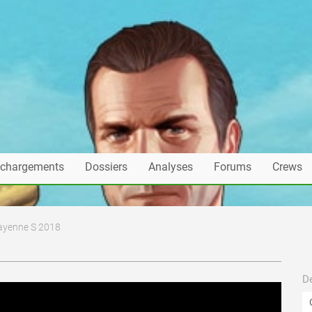
échargements
Dossiers
Analyses
Forums
Crews
ayenne S 2018
De
mis en ligne par Mimile