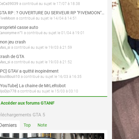
CeCe39039
a contribué au sujet le 17/07 à 18:38
GTA RP : ? OUVERTURE DU SERVEUR RP "FIVEMOON"  ACCÈS LIBRE ?
FiveMoon
a contribué au sujet le 14/04 à 14:51
proprieté casse auto
L'anonyme n°1
a contribué au sujet le 01/04 à 19:01
mon jeu crash
Mas_si
a contribué au sujet le 19/03 à 21:59
crash de GTA
Mas_si
a contribué au sujet le 19/03 à 21:52
[PC] GTAV a quitté inopinément
BouliBouli10
a contribué au sujet le 16/03 à 16:35
[YouTube] La chaine de MrLeRobot
DjoDjo778
a contribué au sujet le 15/03 à 03:10
Accéder aux forums GTANF
éléchargements GTA 5
Derniers
Top
Note