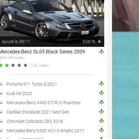
ajouté le 08/11
65676
Mercedes-Benz SL65 Black Series 2009
dans Véhicules
(123 votes)
Porsche 911 Turbo S 2021
Audi A6 2020
Mercedes-Benz AMG GT/R/C Roadster
Cadillac Escalade 2021 Next Gen
Chevrolet Colorado ZR2 2018
Mercedes-Benz E300 W213 4matic 2017