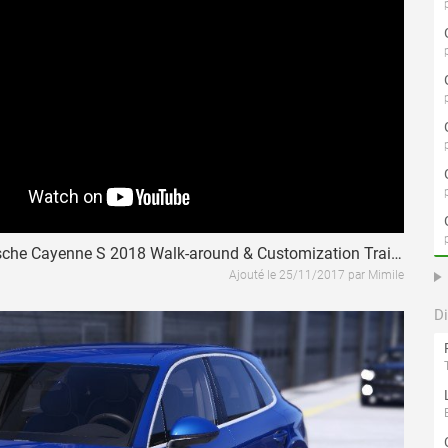
GTA V - Porsche Cayenne S 2018 Walk-around & Customization Trailer HD
Ajouté le 25/11/2017 par Mimile
D