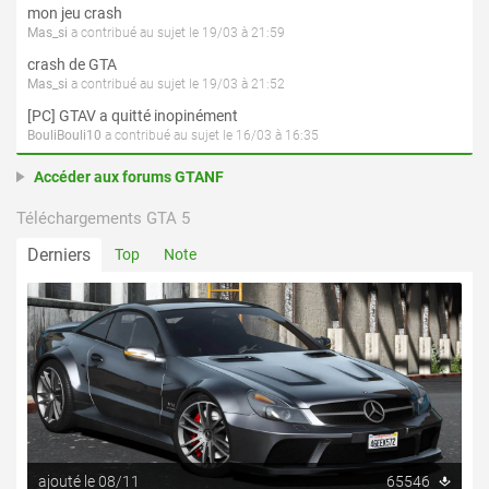
mon jeu crash
Mas_si
a contribué au sujet le 19/03 à 21:59
crash de GTA
Mas_si
a contribué au sujet le 19/03 à 21:52
[PC] GTAV a quitté inopinément
BouliBouli10
a contribué au sujet le 16/03 à 16:35
Accéder aux forums GTANF
Téléchargements GTA 5
Derniers
Top
Note
ajouté le 08/11
65546