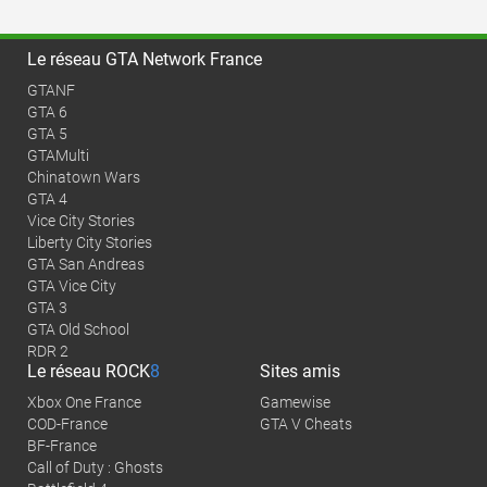
Le réseau GTA Network France
GTANF
GTA 6
GTA 5
GTAMulti
Chinatown Wars
GTA 4
Vice City Stories
Liberty City Stories
GTA San Andreas
GTA Vice City
GTA 3
GTA Old School
RDR 2
Le réseau
ROCK
8
Sites amis
Xbox One France
Gamewise
COD-France
GTA V Cheats
BF-France
Call of Duty : Ghosts