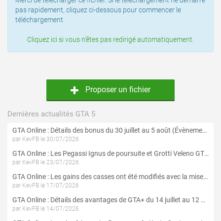
Merci de télécharger ce fichier. Si le téléchargement ne démarre
pas rapidement, cliquez ci-dessous pour commencer le
téléchargement.
Cliquez ici si vous n'êtes pas redirigé automatiquement.
Proposer un fichier
Dernières actualités GTA 5
GTA Online : Détails des bonus du 30 juillet au 5 août (Évènement « Braquages d'été »)
par KevFB le 30/07/2026
GTA Online : Les Pegassi Ignus de poursuite et Grotti Veleno GT sont maintenant disponibles
par KevFB le 23/07/2026
GTA Online : Les gains des casses ont été modifiés avec la mise à jour « Le Braquage du Kortz Center »
par KevFB le 17/07/2026
GTA Online : Détails des avantages de GTA+ du 14 juillet au 12 août
par KevFB le 14/07/2026