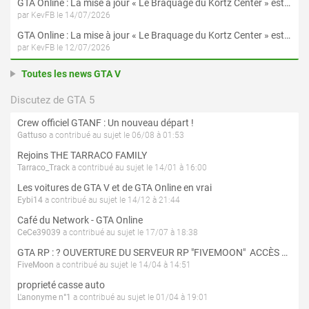
GTA Online : La mise à jour « Le Braquage du Kortz Center » est maintenant disponible
par KevFB le 14/07/2026
GTA Online : La mise à jour « Le Braquage du Kortz Center » est disponible en préchargement sur PS5 et Xbox Series X|S
par KevFB le 12/07/2026
Toutes les news GTA V
Discutez de GTA 5
Crew officiel GTANF : Un nouveau départ !
Gattuso
a contribué au sujet le 06/08 à 01:53
Rejoins THE TARRACO FAMILY
Tarraco_Track
a contribué au sujet le 14/01 à 16:00
Les voitures de GTA V et de GTA Online en vrai
Eybi14
a contribué au sujet le 14/12 à 21:44
Café du Network - GTA Online
CeCe39039
a contribué au sujet le 17/07 à 18:38
GTA RP : ? OUVERTURE DU SERVEUR RP "FIVEMOON"  ACCÈS LIBRE ?
FiveMoon
a contribué au sujet le 14/04 à 14:51
proprieté casse auto
L'anonyme n°1
a contribué au sujet le 01/04 à 19:01