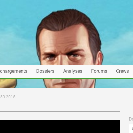
échargements
Dossiers
Analyses
Forums
Crews
80 2015
De
en ligne par Mimile