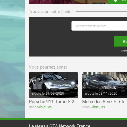
Trouvez un autre fichier
R
rec
voir ce fichier
voir ce fichier
Vous pourriez aimer
ajouté le 29/09/2020
ajouté le 08/11/2020
Porsche 911 Turbo S 2021
Mercedes-Benz SL65 Bl
dans
Véhicules
dans
Véhicules
Le réseau GTA Network France