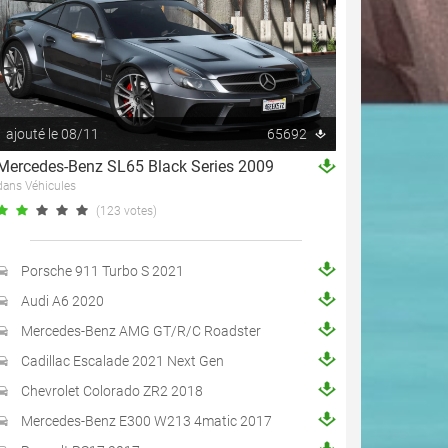
ajouté le 08/11
65692
Mercedes-Benz SL65 Black Series 2009
dans Véhicules
(123 votes)
Porsche 911 Turbo S 2021
Audi A6 2020
Mercedes-Benz AMG GT/R/C Roadster
Cadillac Escalade 2021 Next Gen
Chevrolet Colorado ZR2 2018
Mercedes-Benz E300 W213 4matic 2017