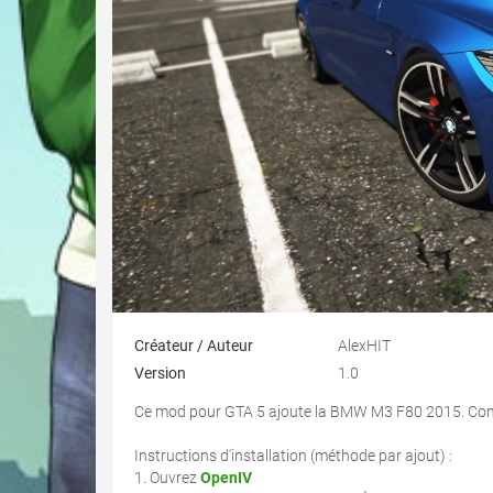
Créateur / Auteur
AlexHIT
Version
1.0
Ce mod pour GTA 5 ajoute la BMW M3 F80 2015. Com
Instructions d'installation (méthode par ajout) :
1. Ouvrez
OpenIV