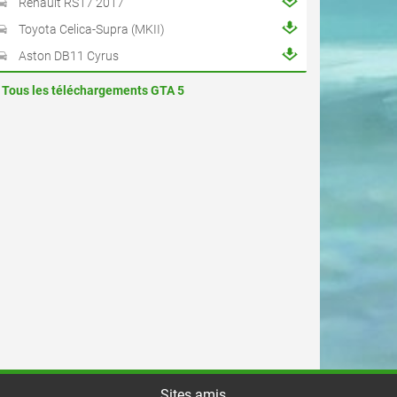
Renault RS17 2017
Toyota Celica-Supra (MKII)
Aston DB11 Cyrus
Tous les téléchargements GTA 5
Sites amis