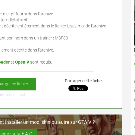
 dlc.rpf fourni dans l'archive
a > dlclist.xml
ant décrite entièrement dans le fichier Lisez-moi de l'archive
ntrant son nom dans un trainer : M3F80
ement décrite dans l'archive.
oader
et
OpenIV
sont requis.
Partager cette fiche
arger ce fichier
aler un lien mort
 installer un mod, skin ou autre sur GTA V ?
cédez à la F.A.Q