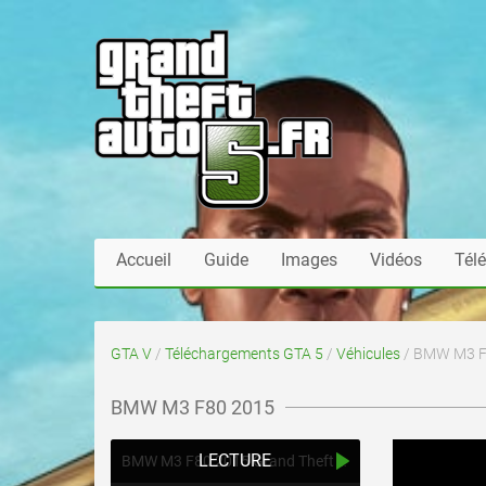
Accueil
Guide
Images
Vidéos
Tél
GTA V
/
Téléchargements GTA 5
/
Véhicules
/ BMW M3 F
BMW M3 F80 2015
LECTURE
BMW M3 F80 2015 Grand Theft Auto V , VI - future
mis 