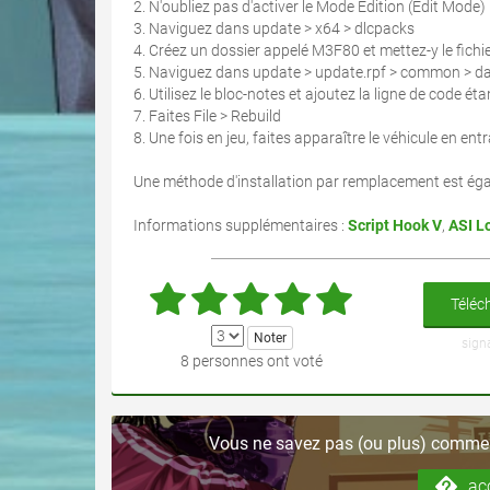
2. N'oubliez pas d'activer le Mode Édition (Edit Mode)
3. Naviguez dans update > x64 > dlcpacks
4. Créez un dossier appelé M3F80 et mettez-y le fichier
5. Naviguez dans update > update.rpf > common > dat
6. Utilisez le bloc-notes et ajoutez la ligne de code ét
7. Faites File > Rebuild
8. Une fois en jeu, faites apparaître le véhicule en e
Une méthode d'installation par remplacement est égal
Informations supplémentaires :
Script Hook V
,
ASI L
Téléch
sign
8 personnes ont voté
Vous ne savez pas (ou plus) comment
ac