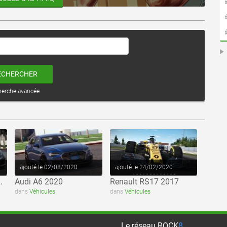
ECHERCHER
herche avancée
voir ce fichier
voir ce fichier
ajouté le 02/08/2020
ajouté le 24/02/2020
ack Series 2009
Audi A6 2020
Renault RS17 2017
dans
Véhicules
dans
Véhicules
Le réseau
ROCK
8