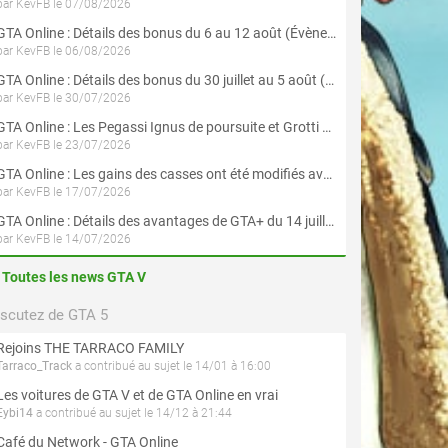
par KevFB le 07/08/2026
GTA Online : Détails des bonus du 6 au 12 août (Évènement « Braquages de l'été » - Suite et fin)
par KevFB le 06/08/2026
GTA Online : Détails des bonus du 30 juillet au 5 août (Évènement « Braquages d'été »)
par KevFB le 30/07/2026
GTA Online : Les Pegassi Ignus de poursuite et Grotti Veleno GT sont maintenant disponibles
par KevFB le 23/07/2026
GTA Online : Les gains des casses ont été modifiés avec la mise à jour « Le Braquage du Kortz Center »
par KevFB le 17/07/2026
GTA Online : Détails des avantages de GTA+ du 14 juillet au 12 août
par KevFB le 14/07/2026
Toutes les news GTA V
iscutez de GTA 5
Rejoins THE TARRACO FAMILY
Tarraco_Track
a contribué au sujet le 14/01 à 16:00
Les voitures de GTA V et de GTA Online en vrai
Eybi14
a contribué au sujet le 14/12 à 21:44
Café du Network - GTA Online