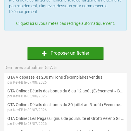
Merci de télécharger ce fichier. Si le téléchargement ne démarre
pas rapidement, cliquez ci-dessous pour commencer le
téléchargement.
Cliquez ici si vous n'êtes pas redirigé automatiquement.
Proposer un fichier
Dernières actualités GTA 5
GTA V dépasse les 230 millions d'exemplaires vendus
par KevFB le 07/08/2026
GTA Online : Détails des bonus du 6 au 12 août (Évènement « Braquages de l'été » - Suite et fin)
par KevFB le 06/08/2026
GTA Online : Détails des bonus du 30 juillet au 5 août (Évènement « Braquages d'été »)
par KevFB le 30/07/2026
GTA Online : Les Pegassi Ignus de poursuite et Grotti Veleno GT sont maintenant disponibles
par KevFB le 23/07/2026