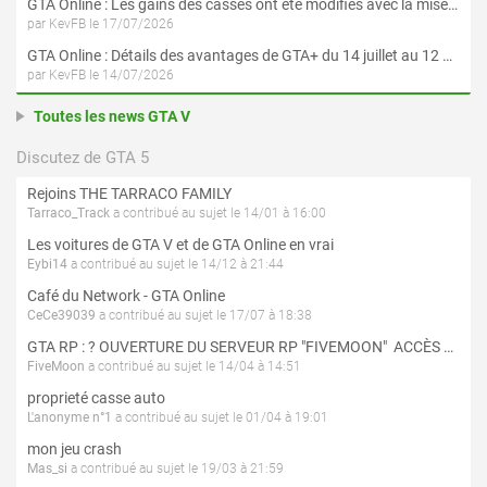
GTA Online : Les gains des casses ont été modifiés avec la mise à jour « Le Braquage du Kortz Center »
par KevFB le 17/07/2026
GTA Online : Détails des avantages de GTA+ du 14 juillet au 12 août
par KevFB le 14/07/2026
Toutes les news GTA V
Discutez de GTA 5
Rejoins THE TARRACO FAMILY
Tarraco_Track
a contribué au sujet le 14/01 à 16:00
Les voitures de GTA V et de GTA Online en vrai
Eybi14
a contribué au sujet le 14/12 à 21:44
Café du Network - GTA Online
CeCe39039
a contribué au sujet le 17/07 à 18:38
GTA RP : ? OUVERTURE DU SERVEUR RP "FIVEMOON"  ACCÈS LIBRE ?
FiveMoon
a contribué au sujet le 14/04 à 14:51
proprieté casse auto
L'anonyme n°1
a contribué au sujet le 01/04 à 19:01
mon jeu crash
Mas_si
a contribué au sujet le 19/03 à 21:59