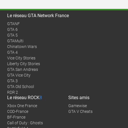
Le réseau GTA Network France
GTANF
GTA 6
GTA 5
GTAMulti
Chinatown Wars
GTA 4
Vice City Stories
Liberty City Stories
GTA San Andreas
GTA Vice City
GTA 3
GTA Old School
RDR 2
Le réseau
ROCK
8
Sites amis
Xbox One France
Gamewise
COD-France
GTA V Cheats
BF-France
Call of Duty : Ghosts