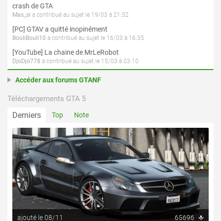
crash de GTA
Mas_si
a contribué au sujet le 19/03 à 21:52
[PC] GTAV a quitté inopinément
BouliBouli10
a contribué au sujet le 16/03 à 16:35
[YouTube] La chaine de MrLeRobot
DjoDjo778
a contribué au sujet le 15/03 à 03:10
Accéder aux forums GTANF
Téléchargements GTA 5
Derniers
Top
Note
ajouté le 08/11
65696