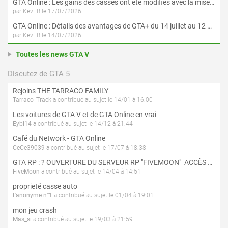
GTA Online : Les gains des casses ont été modifiés avec la mise à jour « Le Braquage du Kortz Center »
par KevFB le 17/07/2026
GTA Online : Détails des avantages de GTA+ du 14 juillet au 12 août
par KevFB le 14/07/2026
Toutes les news GTA V
Discutez de GTA 5
Rejoins THE TARRACO FAMILY
Tarraco_Track
a contribué au sujet le 14/01 à 16:00
Les voitures de GTA V et de GTA Online en vrai
Eybi14
a contribué au sujet le 14/12 à 21:44
Café du Network - GTA Online
CeCe39039
a contribué au sujet le 17/07 à 18:38
GTA RP : ? OUVERTURE DU SERVEUR RP "FIVEMOON"  ACCÈS LIBRE ?
FiveMoon
a contribué au sujet le 14/04 à 14:51
proprieté casse auto
L'anonyme n°1
a contribué au sujet le 01/04 à 19:01
mon jeu crash
Mas_si
a contribué au sujet le 19/03 à 21:59