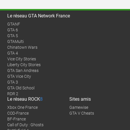
Le réseau GTA Network France
GTANF
GTA 6
GTA 5
GTAMulti
Chinatown Wars
GTA 4
Vice City Stories
Liberty City Stories
GTA San Andreas
GTA Vice City
GTA 3
GTA Old School
RDR 2
Le réseau
ROCK
8
Sites amis
Xbox One France
Gamewise
COD-France
GTA V Cheats
BF-France
Call of Duty : Ghosts