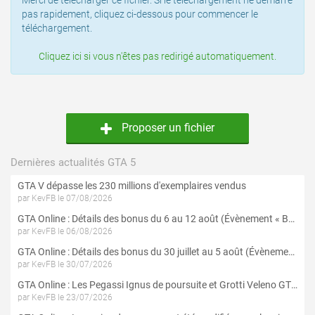
Merci de télécharger ce fichier. Si le téléchargement ne démarre
pas rapidement, cliquez ci-dessous pour commencer le
téléchargement.
Cliquez ici si vous n'êtes pas redirigé automatiquement.
Proposer un fichier
Dernières actualités GTA 5
GTA V dépasse les 230 millions d'exemplaires vendus
par KevFB le 07/08/2026
GTA Online : Détails des bonus du 6 au 12 août (Évènement « Braquages de l'été » - Suite et fin)
par KevFB le 06/08/2026
GTA Online : Détails des bonus du 30 juillet au 5 août (Évènement « Braquages d'été »)
par KevFB le 30/07/2026
GTA Online : Les Pegassi Ignus de poursuite et Grotti Veleno GT sont maintenant disponibles
par KevFB le 23/07/2026