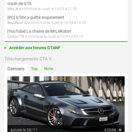
crash de GTA
Mas_si
a contribué au sujet le 19/03 à 21:52
[PC] GTAV a quitté inopinément
BouliBouli10
a contribué au sujet le 16/03 à 16:35
[YouTube] La chaine de MrLeRobot
DjoDjo778
a contribué au sujet le 15/03 à 03:10
Accéder aux forums GTANF
Téléchargements GTA 5
Derniers
Top
Note
ajouté le 08/11
65686