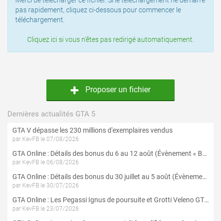
Merci de télécharger ce fichier. Si le téléchargement ne démarre
pas rapidement, cliquez ci-dessous pour commencer le
téléchargement.
Cliquez ici si vous n'êtes pas redirigé automatiquement.
Proposer un fichier
Dernières actualités GTA 5
GTA V dépasse les 230 millions d'exemplaires vendus
par KevFB le 07/08/2026
GTA Online : Détails des bonus du 6 au 12 août (Évènement « Braquages de l'été » - Suite et fin)
par KevFB le 06/08/2026
GTA Online : Détails des bonus du 30 juillet au 5 août (Évènement « Braquages d'été »)
par KevFB le 30/07/2026
GTA Online : Les Pegassi Ignus de poursuite et Grotti Veleno GT sont maintenant disponibles
par KevFB le 23/07/2026