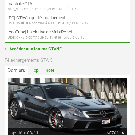
crash de GTA
Mas_si
a contribué au sujet le 19/03 à 21:52
[PC] GTAV a quitté inopinément
BouliBouli10
a contribué au sujet le 16/03 à 16:35
[YouTube] La chaine de MrLeRobot
DjoDjo778
a contribué au sujet le 15/03 à 03:10
Accéder aux forums GTANF
Téléchargements GTA 5
Derniers
Top
Note
ajouté le 08/11
65701