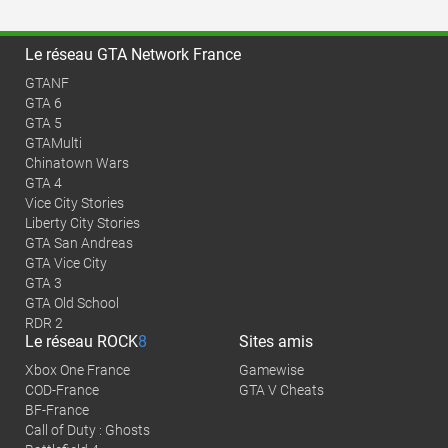
Le réseau GTA Network France
GTANF
GTA 6
GTA 5
GTAMulti
Chinatown Wars
GTA 4
Vice City Stories
Liberty City Stories
GTA San Andreas
GTA Vice City
GTA 3
GTA Old School
RDR 2
Le réseau
ROCK
8
Sites amis
Xbox One France
Gamewise
COD-France
GTA V Cheats
BF-France
Call of Duty : Ghosts