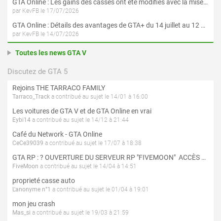
GTA Online : Les gains des casses ont été modifiés avec la mise à jour « Le Braquage du Kortz Center »
par KevFB le 17/07/2026
GTA Online : Détails des avantages de GTA+ du 14 juillet au 12 août
par KevFB le 14/07/2026
Toutes les news GTA V
Discutez de GTA 5
Rejoins THE TARRACO FAMILY
Tarraco_Track
a contribué au sujet le 14/01 à 16:00
Les voitures de GTA V et de GTA Online en vrai
Eybi14
a contribué au sujet le 14/12 à 21:44
Café du Network - GTA Online
CeCe39039
a contribué au sujet le 17/07 à 18:38
GTA RP : ? OUVERTURE DU SERVEUR RP "FIVEMOON"  ACCÈS LIBRE ?
FiveMoon
a contribué au sujet le 14/04 à 14:51
proprieté casse auto
L'anonyme n°1
a contribué au sujet le 01/04 à 19:01
mon jeu crash
Mas_si
a contribué au sujet le 19/03 à 21:59