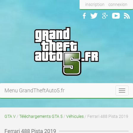
inscription
connexion
Menu GrandTheftAuto5.fr
Toggl
navig
GTA V
/
Téléchargements GTA 5
/
Véhicules
/ Ferrari 488 Pista 2019
Ferrari 488 Pista 2019