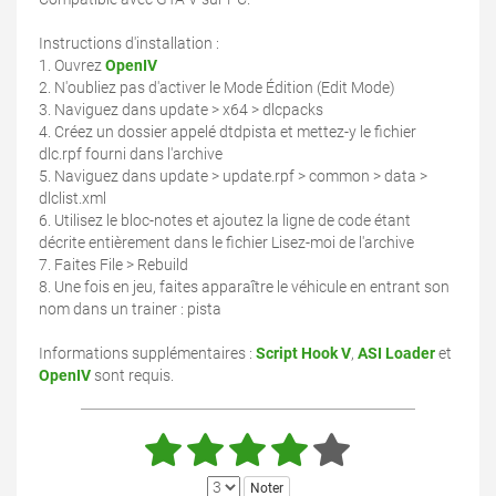
Instructions d'installation :
1. Ouvrez
OpenIV
2. N'oubliez pas d'activer le Mode Édition (Edit Mode)
3. Naviguez dans update > x64 > dlcpacks
4. Créez un dossier appelé dtdpista et mettez-y le fichier
dlc.rpf fourni dans l'archive
5. Naviguez dans update > update.rpf > common > data >
dlclist.xml
6. Utilisez le bloc-notes et ajoutez la ligne de code étant
décrite entièrement dans le fichier Lisez-moi de l'archive
7. Faites File > Rebuild
8. Une fois en jeu, faites apparaître le véhicule en entrant son
nom dans un trainer : pista
Informations supplémentaires :
Script Hook V
,
ASI Loader
et
OpenIV
sont requis.