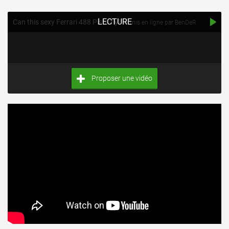
LECTURE
Can this sexy Ferrari 488 Pista fly? ⭐
mis en ligne par BenDeR
Proposer une vidéo