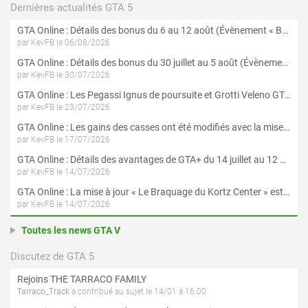
Dernières actualités GTA 5
GTA Online : Détails des bonus du 6 au 12 août (Évènement « Braquages de l'été » - Suite et fin)
par KevFB le 06/08/2026
GTA Online : Détails des bonus du 30 juillet au 5 août (Évènement « Braquages d'été »)
par KevFB le 30/07/2026
GTA Online : Les Pegassi Ignus de poursuite et Grotti Veleno GT sont maintenant disponibles
par KevFB le 23/07/2026
GTA Online : Les gains des casses ont été modifiés avec la mise à jour « Le Braquage du Kortz Center »
par KevFB le 17/07/2026
GTA Online : Détails des avantages de GTA+ du 14 juillet au 12 août
par KevFB le 14/07/2026
GTA Online : La mise à jour « Le Braquage du Kortz Center » est maintenant disponible
par KevFB le 14/07/2026
Toutes les news GTA V
Discutez de GTA 5
Rejoins THE TARRACO FAMILY
Tarraco_Track
a contribué au sujet le 14/01 à 16:00