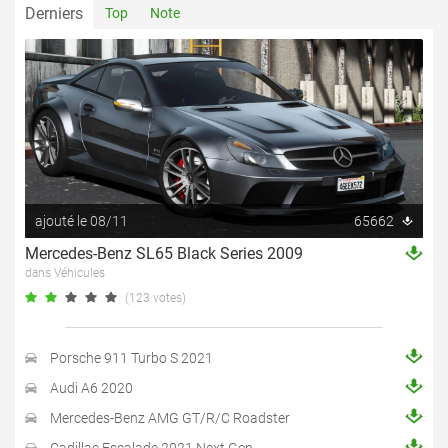
Derniers
Top
Note
ajouté le 08/11
65662
Mercedes-Benz SL65 Black Series 2009
dans Véhicules
(123 votes)
Porsche 911 Turbo S 2021
Audi A6 2020
Mercedes-Benz AMG GT/R/C Roadster