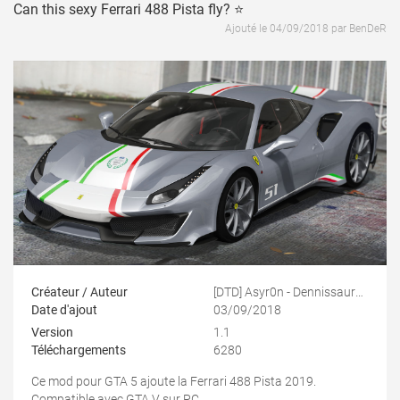
Can this sexy Ferrari 488 Pista fly? ⭐
Ajouté le 04/09/2018 par BenDeR
Créateur / Auteur
[DTD] Asyr0n - Dennissaurus - NGR
Date d'ajout
03/09/2018
Version
1.1
Téléchargements
6280
Ce mod pour GTA 5 ajoute la Ferrari 488 Pista 2019.
Compatible avec GTA V sur PC.