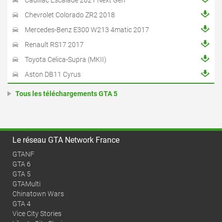
Cadillac Escalade 2021 Next Gen
Chevrolet Colorado ZR2 2018
Mercedes-Benz E300 W213 4matic 2017
Renault RS17 2017
Toyota Celica-Supra (MKII)
Aston DB11 Cyrus
Tous les téléchargements GTA 5
Le réseau GTA Network France
GTANF
GTA 6
GTA 5
GTAMulti
Chinatown Wars
GTA 4
Vice City Stories