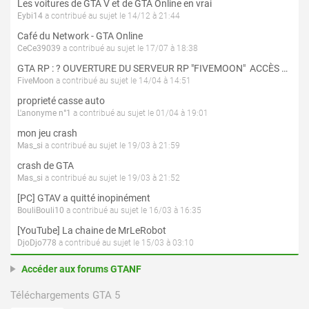
Les voitures de GTA V et de GTA Online en vrai
Eybi14
a contribué au sujet le 14/12 à 21:44
Café du Network - GTA Online
CeCe39039
a contribué au sujet le 17/07 à 18:38
GTA RP : ? OUVERTURE DU SERVEUR RP "FIVEMOON"  ACCÈS LIBRE ?
FiveMoon
a contribué au sujet le 14/04 à 14:51
proprieté casse auto
L'anonyme n°1
a contribué au sujet le 01/04 à 19:01
mon jeu crash
Mas_si
a contribué au sujet le 19/03 à 21:59
crash de GTA
Mas_si
a contribué au sujet le 19/03 à 21:52
[PC] GTAV a quitté inopinément
BouliBouli10
a contribué au sujet le 16/03 à 16:35
[YouTube] La chaine de MrLeRobot
DjoDjo778
a contribué au sujet le 15/03 à 03:10
Accéder aux forums GTANF
Téléchargements GTA 5