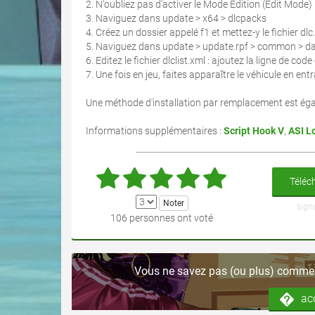
2. N'oubliez pas d'activer le Mode Édition (Edit Mode)
3. Naviguez dans update > x64 > dlcpacks
4. Créez un dossier appelé f1 et mettez-y le fichier dlc
5. Naviguez dans update > update.rpf > common > d
6. Editez le fichier dlclist.xml : ajoutez la ligne de co
7. Une fois en jeu, faites apparaître le véhicule en en
Une méthode d'installation par remplacement est égal
Informations supplémentaires :
Script Hook V
,
ASI L
Téléch
sign
106 personnes ont voté
Vous ne savez pas (ou plus) comment
ac