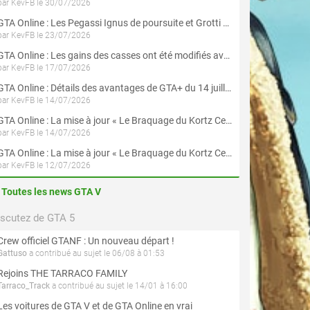
par KevFB le 30/07/2026
GTA Online : Les Pegassi Ignus de poursuite et Grotti Veleno GT sont maintenant disponibles
par KevFB le 23/07/2026
GTA Online : Les gains des casses ont été modifiés avec la mise à jour « Le Braquage du Kortz Center »
par KevFB le 17/07/2026
GTA Online : Détails des avantages de GTA+ du 14 juillet au 12 août
par KevFB le 14/07/2026
GTA Online : La mise à jour « Le Braquage du Kortz Center » est maintenant disponible
par KevFB le 14/07/2026
GTA Online : La mise à jour « Le Braquage du Kortz Center » est disponible en préchargement sur PS5 et Xbox Series X|S
par KevFB le 12/07/2026
Toutes les news GTA V
iscutez de GTA 5
Crew officiel GTANF : Un nouveau départ !
Gattuso
a contribué au sujet le 06/08 à 01:53
Rejoins THE TARRACO FAMILY
Tarraco_Track
a contribué au sujet le 14/01 à 16:00
Les voitures de GTA V et de GTA Online en vrai