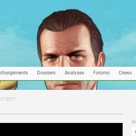
échargements
Dossiers
Analyses
Forums
Crews
S17 2017
De
mis en ligne par Mimile