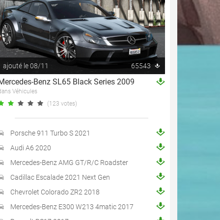
ajouté le 08/11
65543
Mercedes-Benz SL65 Black Series 2009
dans Véhicules
(123 votes)
Porsche 911 Turbo S 2021
Audi A6 2020
Mercedes-Benz AMG GT/R/C Roadster
Cadillac Escalade 2021 Next Gen
Chevrolet Colorado ZR2 2018
Mercedes-Benz E300 W213 4matic 2017