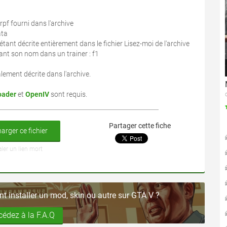
.rpf fourni dans l'archive
ata
de étant décrite entièrement dans le fichier Lisez-moi de l'archive
trant son nom dans un trainer : f1
ement décrite dans l'archive.
oader
et
OpenIV
sont requis.
Partager cette fiche
arger ce fichier
aler un lien mort
 installer un mod, skin ou autre sur GTA V ?
cédez à la F.A.Q