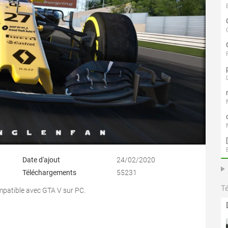
Date d'ajout
24/02/2020
Téléchargements
55231
T
patible avec GTA V sur PC.