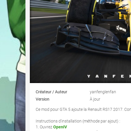
Créateur / Auteur
yanfenglenfan
Version
À jour
Ce mod pour GTA 5 ajoute la Renault RS17 2017. Com
Instructions d'installation (méthode par ajout) :
1. Ouvrez
OpenIV