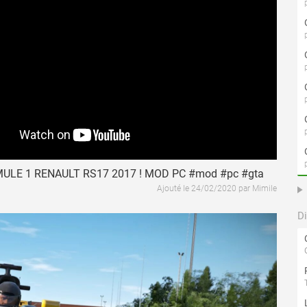
ULE 1 RENAULT RS17 2017 ! MOD PC #mod #pc #gta
Ajouté le 24/02/2020 par Mimile
D