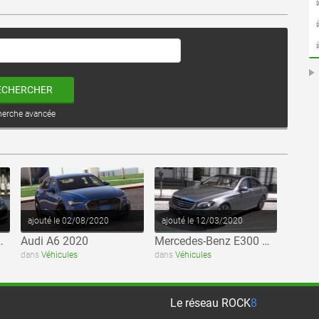
ECHERCHER
herche avancée
voir ce fichier
voir ce fichier
ajouté le 02/08/2020
ajouté le 12/03/2020
ack Series 2009
Audi A6 2020
Mercedes-Benz E300 W213 4matic 2017
dans
Véhicules
dans
Véhicules
Le réseau
ROCK
8