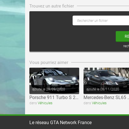
Trouvez un autre fichier
R
rec
voir ce fichier
voir ce fichier
Vous pourriez aimer
ajouté le 29/09/2020
ajouté le 08/11/2020
Porsche 911 Turbo S 2021
Mercedes-Benz SL65 Bl
dans
Véhicules
dans
Véhicules
Le réseau GTA Network France