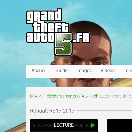
Accueil
Guide
Images
Vidéos
Tél
GTA V
/
Téléchargements GTA 5
/
Véhicules
/ Renault R
Renault RS17 2017
LECTURE
GTA 5 FORMULE 1 RENAULT RS17 2017 ! MOD PC #mod #pc #gta