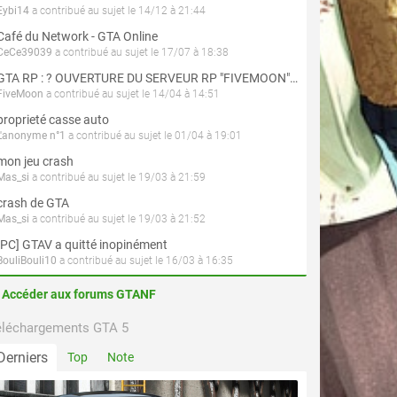
Eybi14
a contribué au sujet le 14/12 à 21:44
Café du Network - GTA Online
CeCe39039
a contribué au sujet le 17/07 à 18:38
GTA RP : ? OUVERTURE DU SERVEUR RP "FIVEMOON"  ACCÈS LIBRE ?
FiveMoon
a contribué au sujet le 14/04 à 14:51
proprieté casse auto
L'anonyme n°1
a contribué au sujet le 01/04 à 19:01
mon jeu crash
Mas_si
a contribué au sujet le 19/03 à 21:59
crash de GTA
Mas_si
a contribué au sujet le 19/03 à 21:52
[PC] GTAV a quitté inopinément
BouliBouli10
a contribué au sujet le 16/03 à 16:35
Accéder aux forums GTANF
éléchargements GTA 5
Derniers
Top
Note