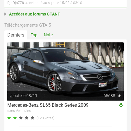
DjoDjo778
a contribué au sujet le 15/03 à 03:10
Accéder aux forums GTANF
Téléchargements GTA 5
Derniers
Top
Note
ajouté le 08/11
65688
Mercedes-Benz SL65 Black Series 2009
dans Véhicules
(123 votes)