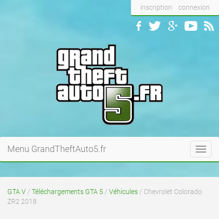
inscription
connexion
Menu GrandTheftAuto5.fr
Toggl
navig
GTA V
/
Téléchargements GTA 5
/
Véhicules
/ Chevrolet Colorado
ZR2 2018