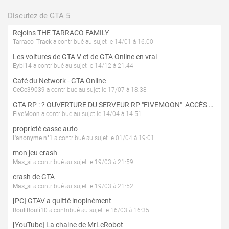
Discutez de GTA 5
Rejoins THE TARRACO FAMILY
Tarraco_Track
a contribué au sujet le 14/01 à 16:00
Les voitures de GTA V et de GTA Online en vrai
Eybi14
a contribué au sujet le 14/12 à 21:44
Café du Network - GTA Online
CeCe39039
a contribué au sujet le 17/07 à 18:38
GTA RP : ? OUVERTURE DU SERVEUR RP "FIVEMOON"  ACCÈS LIBRE ?
FiveMoon
a contribué au sujet le 14/04 à 14:51
proprieté casse auto
L'anonyme n°1
a contribué au sujet le 01/04 à 19:01
mon jeu crash
Mas_si
a contribué au sujet le 19/03 à 21:59
crash de GTA
Mas_si
a contribué au sujet le 19/03 à 21:52
[PC] GTAV a quitté inopinément
BouliBouli10
a contribué au sujet le 16/03 à 16:35
[YouTube] La chaine de MrLeRobot