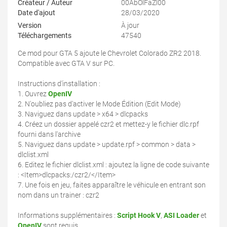
Créateur / Auteur
00AbOlFaZl00
Date d'ajout
28/03/2020
Version
À jour
Téléchargements
47540
Ce mod pour GTA 5 ajoute le Chevrolet Colorado ZR2 2018.
Compatible avec GTA V sur PC.
Instructions d'installation :
1. Ouvrez
OpenIV
2. N'oubliez pas d'activer le Mode Édition (Edit Mode)
3. Naviguez dans update > x64 > dlcpacks
4. Créez un dossier appelé czr2 et mettez-y le fichier dlc.rpf
fourni dans l'archive
5. Naviguez dans update > update.rpf > common > data >
dlclist.xml
6. Editez le fichier dlclist.xml : ajoutez la ligne de code suivante
: <Item>dlcpacks:/czr2/</Item>
7. Une fois en jeu, faites apparaître le véhicule en entrant son
nom dans un trainer : czr2
Informations supplémentaires :
Script Hook V
,
ASI Loader
et
OpenIV
sont requis.