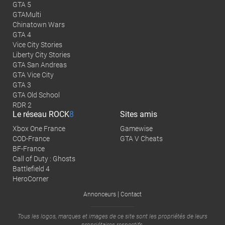
GTA 5
GTAMulti
Chinatown Wars
GTA 4
Vice City Stories
Liberty City Stories
GTA San Andreas
GTA Vice City
GTA 3
GTA Old School
RDR 2
Le réseau
ROCK
8
Sites amis
Xbox One France
Gamewise
COD-France
GTA V Cheats
BF-France
Call of Duty : Ghosts
Battlefield 4
HeroCorner
|
Annonceurs
Contact
Tous les logos, marques et images de ce site sont les propriétés de leurs
propriétaires respectifs.