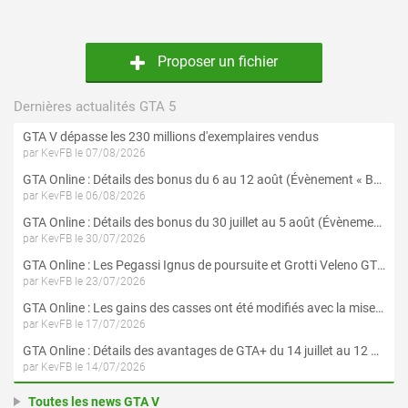
Proposer un fichier
Dernières actualités GTA 5
GTA V dépasse les 230 millions d'exemplaires vendus
par KevFB le 07/08/2026
GTA Online : Détails des bonus du 6 au 12 août (Évènement « Braquages de l'été » - Suite et fin)
par KevFB le 06/08/2026
GTA Online : Détails des bonus du 30 juillet au 5 août (Évènement « Braquages d'été »)
par KevFB le 30/07/2026
GTA Online : Les Pegassi Ignus de poursuite et Grotti Veleno GT sont maintenant disponibles
par KevFB le 23/07/2026
GTA Online : Les gains des casses ont été modifiés avec la mise à jour « Le Braquage du Kortz Center »
par KevFB le 17/07/2026
GTA Online : Détails des avantages de GTA+ du 14 juillet au 12 août
par KevFB le 14/07/2026
Toutes les news GTA V