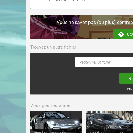
Vous ne savez pas (ou plus) comment
ac
Trouvez un autre fichier
R
rec
voir ce fichier
voir ce fichier
Vous pourriez aimer
ajouté le 29/09/2020
ajouté le 08/11/2020