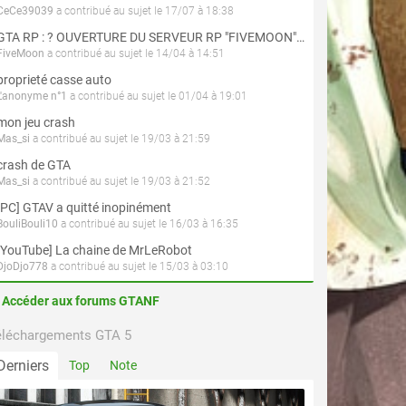
CeCe39039
a contribué au sujet le 17/07 à 18:38
GTA RP : ? OUVERTURE DU SERVEUR RP "FIVEMOON"  ACCÈS LIBRE ?
FiveMoon
a contribué au sujet le 14/04 à 14:51
proprieté casse auto
L'anonyme n°1
a contribué au sujet le 01/04 à 19:01
mon jeu crash
Mas_si
a contribué au sujet le 19/03 à 21:59
crash de GTA
Mas_si
a contribué au sujet le 19/03 à 21:52
[PC] GTAV a quitté inopinément
BouliBouli10
a contribué au sujet le 16/03 à 16:35
[YouTube] La chaine de MrLeRobot
DjoDjo778
a contribué au sujet le 15/03 à 03:10
Accéder aux forums GTANF
éléchargements GTA 5
Derniers
Top
Note