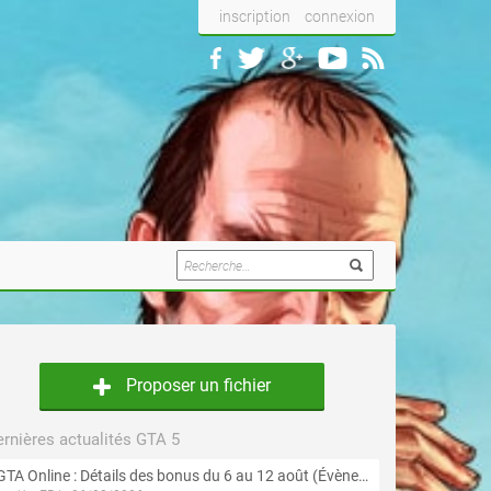
inscription
connexion
Proposer un fichier
rnières actualités GTA 5
GTA Online : Détails des bonus du 6 au 12 août (Évènement « Braquages de l'été » - Suite et fin)