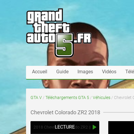
Accueil
Guide
Images
Vidéos
Tél
GTA V
/
Téléchargements GTA 5
/
Véhicules
/ Chevrolet
Chevrolet Colorado ZR2 2018
LECTURE
2018 Chevrolet Colorado ZR2 || GTA V Download free Modifications / Mod Review