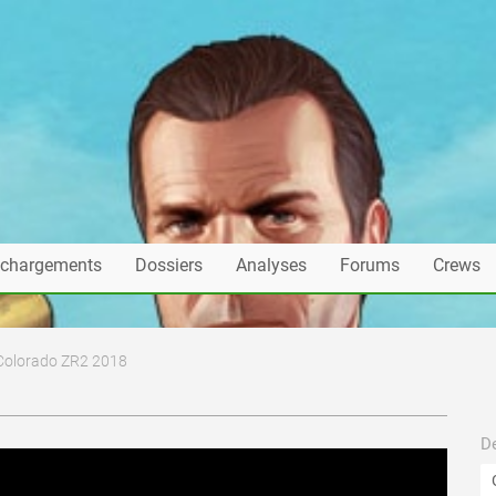
échargements
Dossiers
Analyses
Forums
Crews
 Colorado ZR2 2018
De
mis en ligne par Mimile