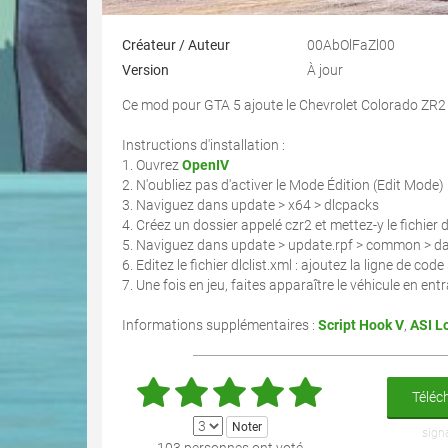
Créateur / Auteur
00AbOlFaZl00
Version
À jour
Ce mod pour GTA 5 ajoute le Chevrolet Colorado ZR2
Instructions d'installation :
1. Ouvrez
OpenIV
2. N'oubliez pas d'activer le Mode Édition (Edit Mode)
3. Naviguez dans update > x64 > dlcpacks
4. Créez un dossier appelé czr2 et mettez-y le fichier d
5. Naviguez dans update > update.rpf > common > dat
6. Editez le fichier dlclist.xml : ajoutez la ligne de c
7. Une fois en jeu, faites apparaître le véhicule en en
Informations supplémentaires :
Script Hook V
,
ASI L
Téléch
sign
103 personnes ont voté