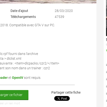
Date d'ajout
28/03/2020
Téléchargements
47539
 2018. Compatible avec GTA V sur PC.
lc.rpf fourni dans l'archive
a > dlclist.xml
ode suivante : <Item>dlcpacks:/czr2/</Item>
trant son nom dans un trainer : czr2
oader
et
OpenIV
sont requis.
Partager cette fiche
arger ce fichier
aler un lien mort