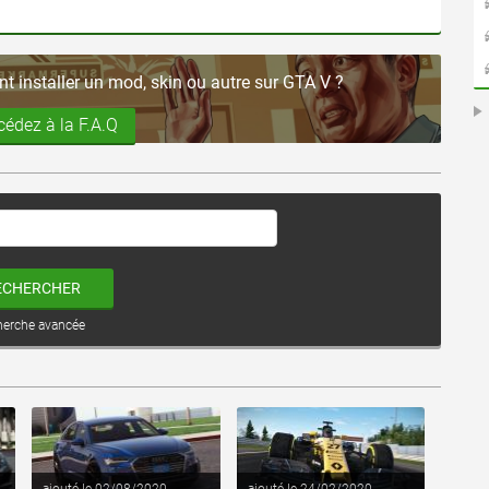
 installer un mod, skin ou autre sur GTA V ?
cédez à la F.A.Q
ECHERCHER
herche avancée
voir ce fichier
voir ce fichier
ajouté le 02/08/2020
ajouté le 24/02/2020