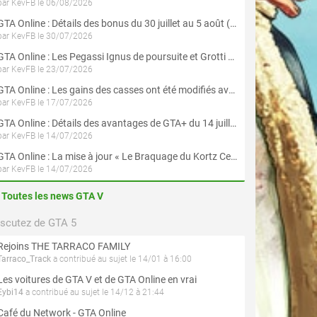
par KevFB le 06/08/2026
GTA Online : Détails des bonus du 30 juillet au 5 août (Évènement « Braquages d'été »)
par KevFB le 30/07/2026
GTA Online : Les Pegassi Ignus de poursuite et Grotti Veleno GT sont maintenant disponibles
par KevFB le 23/07/2026
GTA Online : Les gains des casses ont été modifiés avec la mise à jour « Le Braquage du Kortz Center »
par KevFB le 17/07/2026
GTA Online : Détails des avantages de GTA+ du 14 juillet au 12 août
par KevFB le 14/07/2026
GTA Online : La mise à jour « Le Braquage du Kortz Center » est maintenant disponible
par KevFB le 14/07/2026
Toutes les news GTA V
iscutez de GTA 5
Rejoins THE TARRACO FAMILY
Tarraco_Track
a contribué au sujet le 14/01 à 16:00
Les voitures de GTA V et de GTA Online en vrai
Eybi14
a contribué au sujet le 14/12 à 21:44
Café du Network - GTA Online