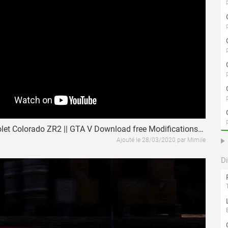
2018 Chevrolet Colorado ZR2 || GTA V Download free Modifications / Mod Review
Ajouté le 28/03/2020 par Mimile
D