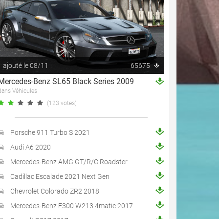
ajouté le 08/11
65675
Mercedes-Benz SL65 Black Series 2009
dans Véhicules
(123 votes)
Porsche 911 Turbo S 2021
Audi A6 2020
Mercedes-Benz AMG GT/R/C Roadster
Cadillac Escalade 2021 Next Gen
Chevrolet Colorado ZR2 2018
Mercedes-Benz E300 W213 4matic 2017