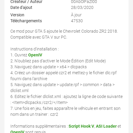
Créateur / Auteur
00AbOlFaZl00
Date d'ajout
28/03/2020
Version
À jour
Téléchargements
47530
Ce mod pour GTA 5 ajoute le Chevrolet Colorado ZR2 2018.
Compatible avec GTA V sur PC.
Instructions d'installation :
1. Ouvrez
OpenIV
2. N'oubliez pas d'activer le Mode Édition (Edit Mode)
3. Naviguez dans update > x64 > dlcpacks
4. Créez un dossier appelé czr2 et mettez-y le fichier dlc.rpf
fourni dans l'archive
5. Naviguez dans update > update.rpf > common > data >
dlclist.xml
6. Editez le fichier dlclist.xml : ajoutez la ligne de code suivante
: <Item>dlcpacks:/czr2/</Item>
7. Une fois en jeu, faites apparaître le véhicule en entrant son
nom dans un trainer : czr2
Informations supplémentaires :
Script Hook V
,
ASI Loader
et
OpenIV
sont requis.