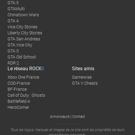
GTA 5
GTAMulti
Chinatown Wars
GTA 4
Vice City Stories
Liberty City Stories
GTA San Andreas
GTA Vice City
GTA 3
GTA Old School
RDR 2
Le réseau
ROCK
8
Sites amis
Xbox One France
Gamewise
COD-France
GTA V Cheats
BF-France
Call of Duty : Ghosts
Battlefield 4
HeroCorner
|
Annonceurs
Contact
Tous les logos, marques et images de ce site sont les propriétés de leurs
propriétaires respectifs.