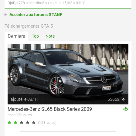
DjoDjo778
a contribué au sujet le 15/03 à 03:10
Accéder aux forums GTANF
Téléchargements GTA 5
Derniers
Top
Note
ajouté le 08/11
65662
Mercedes-Benz SL65 Black Series 2009
dans Véhicules
(123 votes)