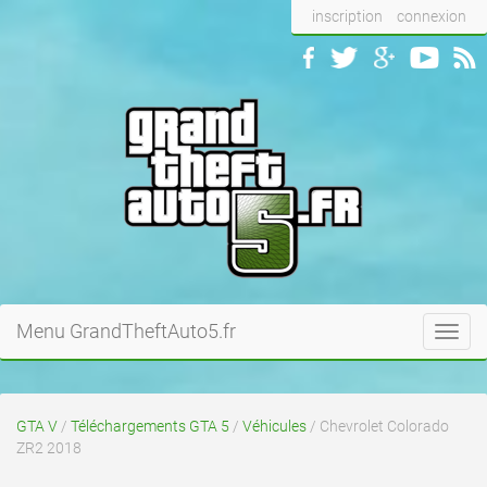
inscription
connexion
Menu GrandTheftAuto5.fr
Toggl
navig
GTA V
/
Téléchargements GTA 5
/
Véhicules
/ Chevrolet Colorado
ZR2 2018