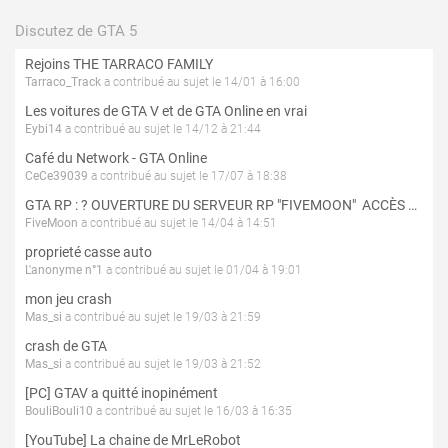
Discutez de GTA 5
Rejoins THE TARRACO FAMILY
Tarraco_Track
a contribué au sujet le 14/01 à 16:00
Les voitures de GTA V et de GTA Online en vrai
Eybi14
a contribué au sujet le 14/12 à 21:44
Café du Network - GTA Online
CeCe39039
a contribué au sujet le 17/07 à 18:38
GTA RP : ? OUVERTURE DU SERVEUR RP "FIVEMOON"  ACCÈS LIBRE ?
FiveMoon
a contribué au sujet le 14/04 à 14:51
proprieté casse auto
L'anonyme n°1
a contribué au sujet le 01/04 à 19:01
mon jeu crash
Mas_si
a contribué au sujet le 19/03 à 21:59
crash de GTA
Mas_si
a contribué au sujet le 19/03 à 21:52
[PC] GTAV a quitté inopinément
BouliBouli10
a contribué au sujet le 16/03 à 16:35
[YouTube] La chaine de MrLeRobot