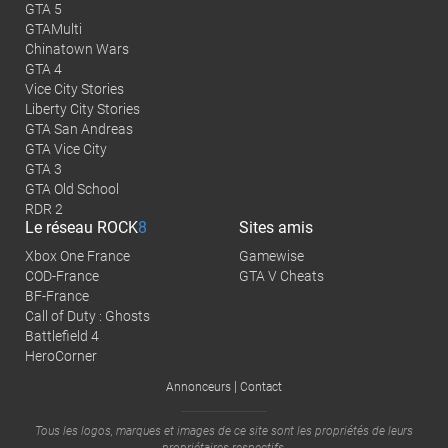
GTA 5
GTAMulti
Chinatown Wars
GTA 4
Vice City Stories
Liberty City Stories
GTA San Andreas
GTA Vice City
GTA 3
GTA Old School
RDR 2
Le réseau
ROCK
8
Sites amis
Xbox One France
Gamewise
COD-France
GTA V Cheats
BF-France
Call of Duty : Ghosts
Battlefield 4
HeroCorner
|
Annonceurs
Contact
Tous les logos, marques et images de ce site sont les propriétés de leurs
propriétaires respectifs.