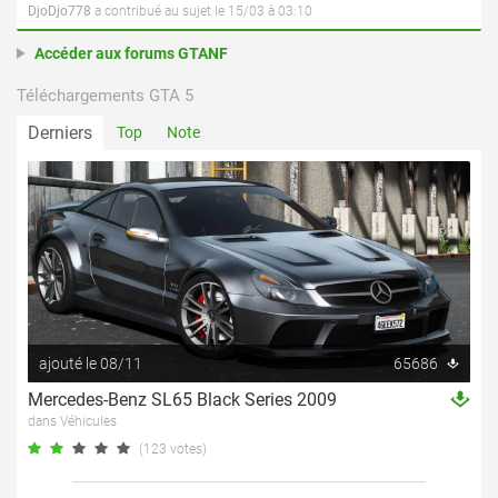
DjoDjo778
a contribué au sujet le 15/03 à 03:10
Accéder aux forums GTANF
Téléchargements GTA 5
Derniers
Top
Note
ajouté le 08/11
65686
Mercedes-Benz SL65 Black Series 2009
dans Véhicules
(123 votes)