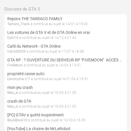
Discutez de GTA 5
Rejoins THE TARRACO FAMILY
Tarraco_Track
a contribué au sujet le 14/01 à 16:00
Les voitures de GTA V et de GTA Online en vrai
Eybi14
a contribué au sujet le 14/12 à 21:44
Café du Network - GTA Online
CeCe39039
a contribué au sujet le 17/07 à 18:38
GTA RP : ? OUVERTURE DU SERVEUR RP "FIVEMOON"  ACCÈS LIBRE ?
FiveMoon
a contribué au sujet le 14/04 à 14:51
proprieté casse auto
L'anonyme n°1
a contribué au sujet le 01/04 à 19:01
mon jeu crash
Mas_si
a contribué au sujet le 19/03 à 21:59
crash de GTA
Mas_si
a contribué au sujet le 19/03 à 21:52
[PC] GTAV a quitté inopinément
BouliBouli10
a contribué au sujet le 16/03 à 16:35
[YouTube] La chaine de MrLeRobot