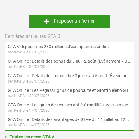
Proposer un fichier
Dernières actualités GTA 5
GTA V dépasse les 230 millions d'exemplaires vendus
par KevFB le 07/08/2026
GTA Online : Détails des bonus du 6 au 12 août (Évènement « Braquages de l'été » - Suite et fin)
par KevFB le 06/08/2026
GTA Online : Détails des bonus du 30 juillet au 5 août (Évènement « Braquages d'été »)
par KevFB le 30/07/2026
GTA Online : Les Pegassi Ignus de poursuite et Grotti Veleno GT sont maintenant disponibles
par KevFB le 23/07/2026
GTA Online : Les gains des casses ont été modifiés avec la mise à jour « Le Braquage du Kortz Center »
par KevFB le 17/07/2026
GTA Online : Détails des avantages de GTA+ du 14 juillet au 12 août
par KevFB le 14/07/2026
Toutes les news GTA V