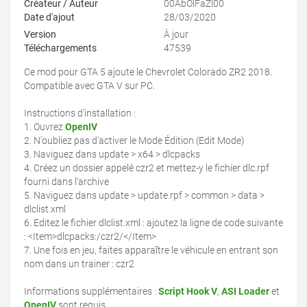
Créateur / Auteur
00AbOlFaZl00
Date d'ajout
28/03/2020
Version
À jour
Téléchargements
47539
Ce mod pour GTA 5 ajoute le Chevrolet Colorado ZR2 2018.
Compatible avec GTA V sur PC.
Instructions d'installation :
1. Ouvrez
OpenIV
2. N'oubliez pas d'activer le Mode Édition (Edit Mode)
3. Naviguez dans update > x64 > dlcpacks
4. Créez un dossier appelé czr2 et mettez-y le fichier dlc.rpf
fourni dans l'archive
5. Naviguez dans update > update.rpf > common > data >
dlclist.xml
6. Editez le fichier dlclist.xml : ajoutez la ligne de code suivante
: <Item>dlcpacks:/czr2/</Item>
7. Une fois en jeu, faites apparaître le véhicule en entrant son
nom dans un trainer : czr2
Informations supplémentaires :
Script Hook V
,
ASI Loader
et
OpenIV
sont requis.