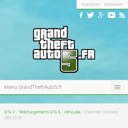
inscription
connexion
Menu GrandTheftAuto5.fr
Toggl
navig
GTA V
/
Téléchargements GTA 5
/
Véhicules
/ Chevrolet Colorado
ZR2 2018