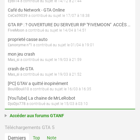
Eybi14
a contribué au sujet le 14/12 à 21:44
Café du Network - GTA Online
CeCe39039
a contribué au sujet le 17/07 à 18:38
GTA RP : ? OUVERTURE DU SERVEUR RP "FIVEMOON"  ACCÈS LIBRE ?
FiveMoon
a contribué au sujet le 14/04 à 14:51
proprieté casse auto
L'anonyme n°1
a contribué au sujet le 01/04 à 19:01
mon jeu crash
Mas_si
a contribué au sujet le 19/03 à 21:59
crash de GTA
Mas_si
a contribué au sujet le 19/03 à 21:52
[PC] GTAV a quitté inopinément
BouliBouli10
a contribué au sujet le 16/03 à 16:35
[YouTube] La chaine de MrLeRobot
DjoDjo778
a contribué au sujet le 15/03 à 03:10
Accéder aux forums GTANF
Téléchargements GTA 5
Derniers
Top
Note