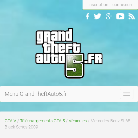
inscription
connexion
Menu GrandTheftAuto5.fr
Toggl
navig
GTA V
/
Téléchargements GTA 5
/
Véhicules
/ Mercedes-Benz SL65
Black Series 2009