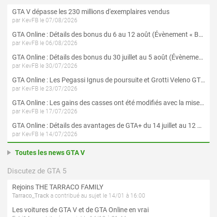
GTA V dépasse les 230 millions d'exemplaires vendus
par KevFB le 07/08/2026
GTA Online : Détails des bonus du 6 au 12 août (Évènement « Braquages de l'été » - Suite et fin)
par KevFB le 06/08/2026
GTA Online : Détails des bonus du 30 juillet au 5 août (Évènement « Braquages d'été »)
par KevFB le 30/07/2026
GTA Online : Les Pegassi Ignus de poursuite et Grotti Veleno GT sont maintenant disponibles
par KevFB le 23/07/2026
GTA Online : Les gains des casses ont été modifiés avec la mise à jour « Le Braquage du Kortz Center »
par KevFB le 17/07/2026
GTA Online : Détails des avantages de GTA+ du 14 juillet au 12 août
par KevFB le 14/07/2026
Toutes les news GTA V
Discutez de GTA 5
Rejoins THE TARRACO FAMILY
Tarraco_Track
a contribué au sujet le 14/01 à 16:00
Les voitures de GTA V et de GTA Online en vrai