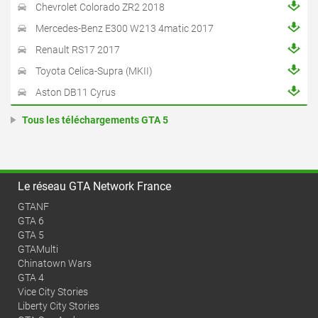
Chevrolet Colorado ZR2 2018
Mercedes-Benz E300 W213 4matic 2017
Renault RS17 2017
Toyota Celica-Supra (MKII)
Aston DB11 Cyrus
Tous les téléchargements GTA 5
Le réseau GTA Network France
GTANF
GTA 6
GTA 5
GTAMulti
Chinatown Wars
GTA 4
Vice City Stories
Liberty City Stories