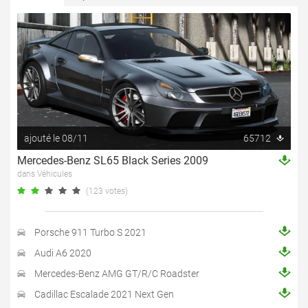
ajouté le 08/11
65712
Mercedes-Benz SL65 Black Series 2009
dans Véhicules
(123 votes)
Porsche 911 Turbo S 2021
Audi A6 2020
Mercedes-Benz AMG GT/R/C Roadster
Cadillac Escalade 2021 Next Gen