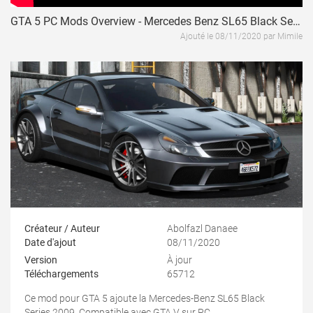
GTA 5 PC Mods Overview - Mercedes Benz SL65 Black Series ( NVE & RTX )
Ajouté le 08/11/2020 par Mimile
Créateur / Auteur
Abolfazl Danaee
Date d'ajout
08/11/2020
Version
À jour
Téléchargements
65712
Ce mod pour GTA 5 ajoute la Mercedes-Benz SL65 Black
Series 2009. Compatible avec GTA V sur PC.