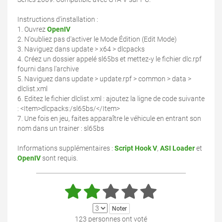
Instructions d'installation :
1. Ouvrez
OpenIV
2. N'oubliez pas d'activer le Mode Édition (Edit Mode)
3. Naviguez dans update > x64 > dlcpacks
4. Créez un dossier appelé sl65bs et mettez-y le fichier dlc.rpf
fourni dans l'archive
5. Naviguez dans update > update.rpf > common > data >
dlclist.xml
6. Editez le fichier dlclist.xml : ajoutez la ligne de code suivante
: <Item>dlcpacks:/sl65bs/</Item>
7. Une fois en jeu, faites apparaître le véhicule en entrant son
nom dans un trainer : sl65bs
Informations supplémentaires :
Script Hook V
,
ASI Loader
et
OpenIV
sont requis.
123 personnes ont voté