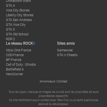
Chinatown Wars
GTA 4
Vice City Stories
Liberty City Stories
GTA San Andreas
GTA Vice City
GTA 3
GTA Old School
RDR 2
Le réseau
ROCK
8
Sites amis
Xbox One France
Gamewise
COD-France
GTA V Cheats
BF-France
Call of Duty : Ghosts
Battlefield 4
HeroCorner
|
Annonceurs
Contact
Tous les logos, marques et images de ce site sont les propriétés de leurs
propriétaires respectifs.
Ce site n'entretient aucun contact avec
Take-Two
ou un autre quelconque
associé du développeur.