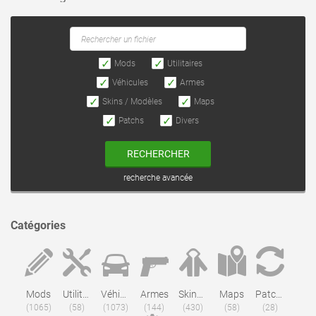
Mods
Utilitaires
Véhicules
Armes
Skins / Modèles
Maps
Patchs
Divers
RECHERCHER
recherche avancée
Catégories
Mods
Utilitaires
Véhicules
Armes
Skins / Modèles
Maps
Patchs
(1065)
(58)
(1073)
(144)
(430)
(58)
(28)