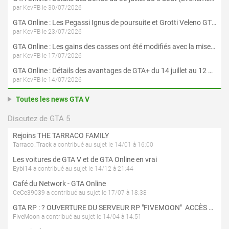
par KevFB le 30/07/2026
GTA Online : Les Pegassi Ignus de poursuite et Grotti Veleno GT sont maintenant disponibles
par KevFB le 23/07/2026
GTA Online : Les gains des casses ont été modifiés avec la mise à jour « Le Braquage du Kortz Center »
par KevFB le 17/07/2026
GTA Online : Détails des avantages de GTA+ du 14 juillet au 12 août
par KevFB le 14/07/2026
Toutes les news GTA V
Discutez de GTA 5
Rejoins THE TARRACO FAMILY
Tarraco_Track
a contribué au sujet le 14/01 à 16:00
Les voitures de GTA V et de GTA Online en vrai
Eybi14
a contribué au sujet le 14/12 à 21:44
Café du Network - GTA Online
CeCe39039
a contribué au sujet le 17/07 à 18:38
GTA RP : ? OUVERTURE DU SERVEUR RP "FIVEMOON"  ACCÈS LIBRE ?
FiveMoon
a contribué au sujet le 14/04 à 14:51