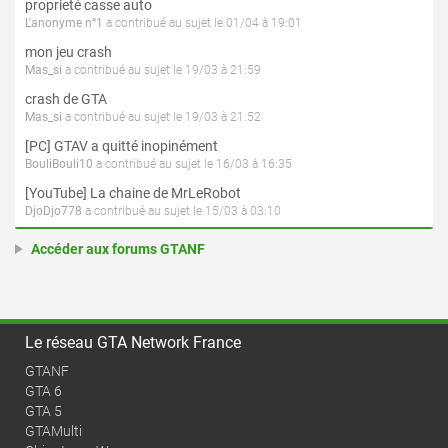
proprieté casse auto
L'anonyme n°1
a contribué au sujet le 01/04 à 19:01
mon jeu crash
Mas_si
a contribué au sujet le 19/03 à 21:59
crash de GTA
Mas_si
a contribué au sujet le 19/03 à 21:52
[PC] GTAV a quitté inopinément
BouliBouli10
a contribué au sujet le 16/03 à 16:35
[YouTube] La chaine de MrLeRobot
DjoDjo778
a contribué au sujet le 15/03 à 03:10
Accéder aux forums GTANF
Le réseau GTA Network France
GTANF
GTA 6
GTA 5
GTAMulti