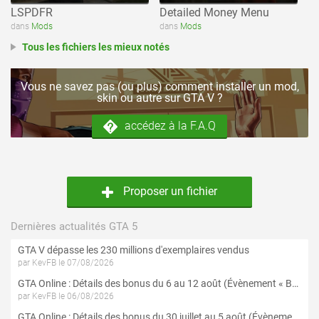
LSPDFR
Detailed Money Menu
dans
Mods
dans
Mods
Tous les fichiers les mieux notés
Vous ne savez pas (ou plus) comment installer un mod,
skin ou autre sur GTA V ?
accédez à la F.A.Q
Proposer un fichier
Dernières actualités GTA 5
GTA V dépasse les 230 millions d'exemplaires vendus
par KevFB le 07/08/2026
GTA Online : Détails des bonus du 6 au 12 août (Évènement « Braquages de l'été » - Suite et fin)
par KevFB le 06/08/2026
GTA Online : Détails des bonus du 30 juillet au 5 août (Évènement « Braquages d'été »)