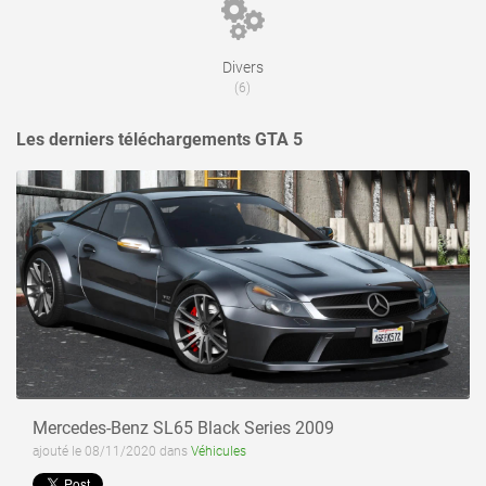
Divers
voir ce fichier
(6)
Les derniers téléchargements GTA 5
Mercedes-Benz SL65 Black Series 2009
ajouté le 08/11/2020 dans
Véhicules