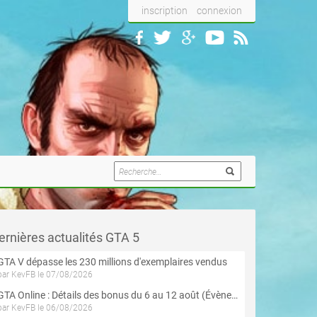
inscription
connexion
ernières actualités GTA 5
GTA V dépasse les 230 millions d'exemplaires vendus
par KevFB le 07/08/2026
GTA Online : Détails des bonus du 6 au 12 août (Évènement « Braquages de l'été » - Suite et fin)
par KevFB le 06/08/2026