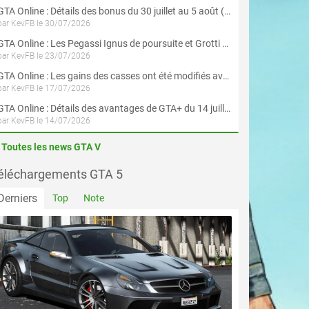
GTA Online : Détails des bonus du 30 juillet au 5 août (Évènement « Braquages d'été »)
par KevFB le 30/07/2026
GTA Online : Les Pegassi Ignus de poursuite et Grotti Veleno GT sont maintenant disponibles
par KevFB le 23/07/2026
GTA Online : Les gains des casses ont été modifiés avec la mise à jour « Le Braquage du Kortz Center »
par KevFB le 17/07/2026
GTA Online : Détails des avantages de GTA+ du 14 juillet au 12 août
par KevFB le 14/07/2026
Toutes les news GTA V
éléchargements GTA 5
Derniers
Top
Note