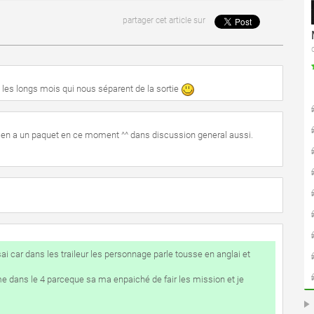
partager cet article sur
 les longs mois qui nous séparent de la sortie
? y en a un paquet en ce moment ^^ dans discussion general aussi.
sai car dans les traileur les personnage parle tousse en anglai et
me dans le 4 parceque sa ma enpaiché de fair les mission et je