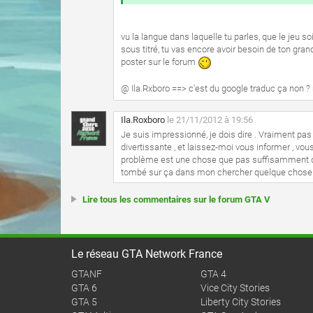
vu la langue dans laquelle tu parles, que le jeu soi
sous titré, tu vas encore avoir besoin de ton grand
poster sur le forum
@ Ila.Rxboro ==> c'est du google traduc ça non
Ila.Roxboro
le 21/11/2012 à 19:56
Je suis impressionné, je dois dire . Vraiment pa
divertissante , et laissez-moi vous informer , vou
problème est une chose que pas suffisamment d'i
tombé sur ça dans mon chercher quelque chose à 
Lire tous les commentaires sur le forum GTA V
Le réseau GTA Network France
GTANF
GTA 4
GTA 6
Vice City Stories
GTA 5
Liberty City Stories