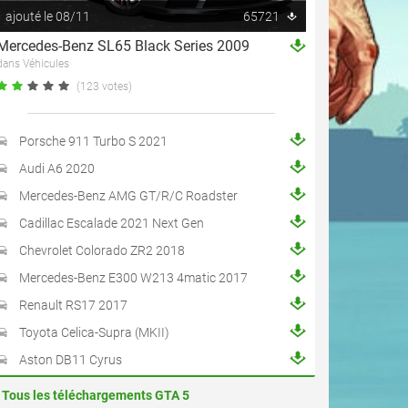
ajouté le 08/11
65721
Mercedes-Benz SL65 Black Series 2009
dans Véhicules
(123 votes)
Porsche 911 Turbo S 2021
Audi A6 2020
Mercedes-Benz AMG GT/R/C Roadster
Cadillac Escalade 2021 Next Gen
Chevrolet Colorado ZR2 2018
Mercedes-Benz E300 W213 4matic 2017
Renault RS17 2017
Toyota Celica-Supra (MKII)
Aston DB11 Cyrus
Tous les téléchargements GTA 5