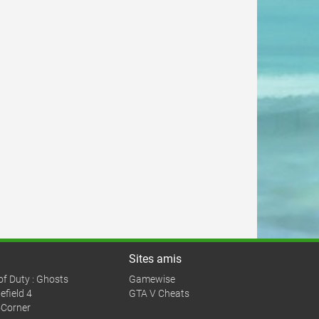
Sites amis
 of Duty : Ghosts
Gamewise
efield 4
GTA V Cheats
Corner