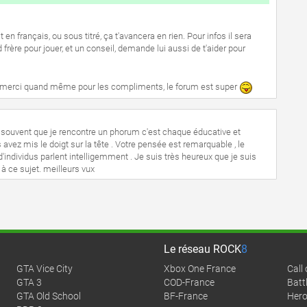
t en français, ou sous titré, ça t'avancera en rien. Pour infos il sera
 frère pour jouer, et un conseil, demande lui aussi de t'aider pour
 ? merci quand même pour les compliments, le forum est super
s souvent que je rencontre un phorum c'est chaque éducative et
s avez mis le doigt sur la tête . Votre pensée est remarquable , le
ndividus parlent intelligemment . Je suis très heureux que je suis
ce sujet. meilleurs vux
Le réseau
ROCK
8
GTA Vice City
Xbox One France
Call
GTA 3
COD-France
Battl
GTA Old School
BF-France
Hero