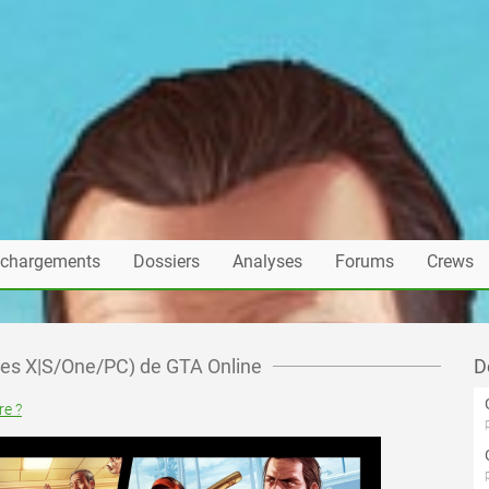
échargements
Dossiers
Analyses
Forums
Crews
ries X|S/One/PC) de GTA Online
D
e ?