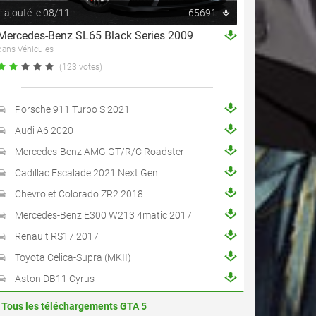
ajouté le 08/11
65691
Mercedes-Benz SL65 Black Series 2009
dans Véhicules
(123 votes)
Porsche 911 Turbo S 2021
Audi A6 2020
Mercedes-Benz AMG GT/R/C Roadster
Cadillac Escalade 2021 Next Gen
Chevrolet Colorado ZR2 2018
Mercedes-Benz E300 W213 4matic 2017
Renault RS17 2017
Toyota Celica-Supra (MKII)
Aston DB11 Cyrus
Tous les téléchargements GTA 5