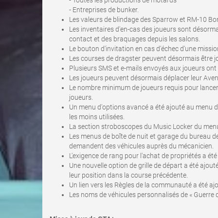
- Toutes les productions de motards
- Entreprises de bunker.
Les valeurs de blindage des Sparrow et RM-10 B
Les inventaires d'en-cas des joueurs sont désorm
contact et des braquages depuis les salons.
Le bouton d'invitation en cas d'échec d'une mission
Les courses de dragster peuvent désormais être jo
Plusieurs SMS et e-mails envoyés aux joueurs ont
Les joueurs peuvent désormais déplacer leur Aveng
Le nombre minimum de joueurs requis pour lancer 
joueurs.
Un menu d'options avancé a été ajouté au menu d
les moins utilisées.
La section stroboscopes du Music Locker du menu 
Les menus de boîte de nuit et garage du bureau de
demandent des véhicules auprès du mécanicien.
L'exigence de rang pour l'achat de propriétés a ét
Une nouvelle option de grille de départ a été ajout
leur position dans la course précédente.
Un lien vers les Règles de la communauté a été ajou
Les noms de véhicules personnalisés de « Guerre d'