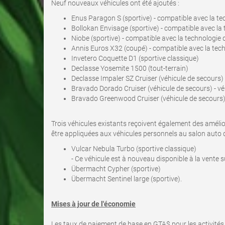
Neuf nouveaux véhicules ont été ajoutés :
Enus Paragon S (sportive) - compatible avec la te
Bollokan Envisage (sportive) - compatible avec la
Niobe (sportive) - compatible avec la technologie 
Annis Euros X32 (coupé) - compatible avec la tech
Invetero Coquette D1 (sportive classique)
Declasse Yosemite 1500 (tout-terrain)
Declasse Impaler SZ Cruiser (véhicule de secours) -
Bravado Dorado Cruiser (véhicule de secours) - véh
Bravado Greenwood Cruiser (véhicule de secours) -
Trois véhicules existants reçoivent également des amélior
être appliquées aux véhicules personnels au salon auto d
Vulcar Nebula Turbo (sportive classique)
- Ce véhicule est à nouveau disponible à la vente
Übermacht Cypher (sportive)
Übermacht Sentinel large (sportive).
Mises à jour de l'économie
Les taux de paiement de base en GTA$ pour les activités