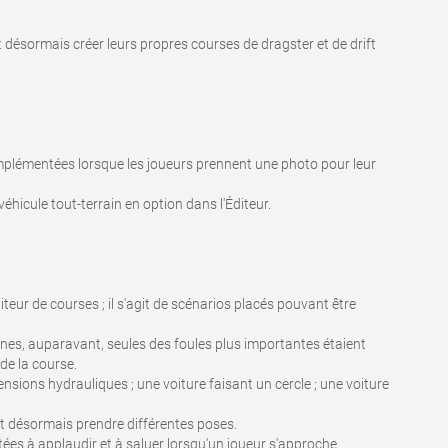
désormais créer leurs propres courses de dragster et de drift
plémentées lorsque les joueurs prennent une photo pour leur
icule tout-terrain en option dans l'Éditeur.
teur de courses ; il s'agit de scénarios placés pouvant être
nes, auparavant, seules des foules plus importantes étaient
de la course.
pensions hydrauliques ; une voiture faisant un cercle ; une voiture
t désormais prendre différentes poses.
ées à applaudir et à saluer lorsqu'un joueur s'approche.