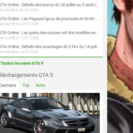
GTA Online : Détails des bonus du 30 juillet au 5 août (Évènement « Braquages d'été »)
par KevFB le 30/07/2026
GTA Online : Les Pegassi Ignus de poursuite et Grotti Veleno GT sont maintenant disponibles
par KevFB le 23/07/2026
GTA Online : Les gains des casses ont été modifiés avec la mise à jour « Le Braquage du Kortz Center »
par KevFB le 17/07/2026
GTA Online : Détails des avantages de GTA+ du 14 juillet au 12 août
par KevFB le 14/07/2026
Toutes les news GTA V
éléchargements GTA 5
Derniers
Top
Note