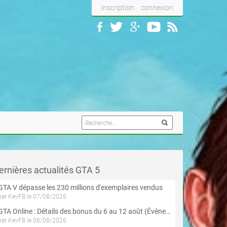
inscription
connexion
ernières actualités GTA 5
GTA V dépasse les 230 millions d'exemplaires vendus
par KevFB le 07/08/2026
GTA Online : Détails des bonus du 6 au 12 août (Évènement « Braquages de l'été » - Suite et fin)
par KevFB le 06/08/2026