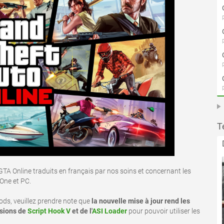
T
GTA Online traduits en français par nos soins et concernant les
 One et PC.
mods, veuillez prendre note que
la nouvelle mise à jour rend les
rsions de
Script Hook V
et de l'
ASI Loader
pour pouvoir utiliser les