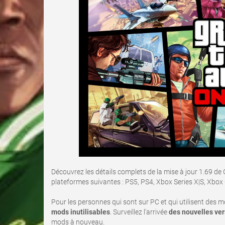
Découvrez les détails complets de la mise à jour 1.69 de 
plateformes suivantes : PS5, PS4, Xbox Series X|S, Xbox
Pour les personnes qui sont sur PC et qui utilisent des 
mods inutilisables
. Surveillez l'arrivée
des nouvelles ve
mods à nouveau.