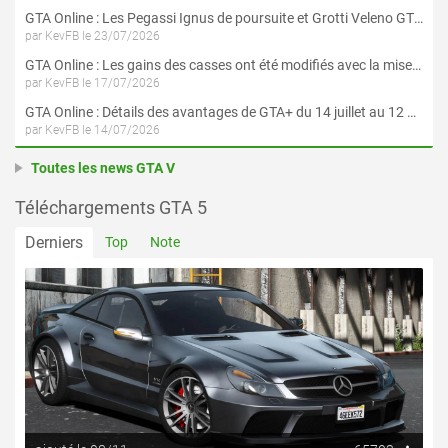
GTA Online : Les Pegassi Ignus de poursuite et Grotti Veleno GT sont maintenant disponibles
par KevFB le 23/07/2026
GTA Online : Les gains des casses ont été modifiés avec la mise à jour « Le Braquage du Kortz Center »
par KevFB le 17/07/2026
GTA Online : Détails des avantages de GTA+ du 14 juillet au 12 août
par KevFB le 14/07/2026
Toutes les news GTA V
Téléchargements GTA 5
Derniers
Top
Note