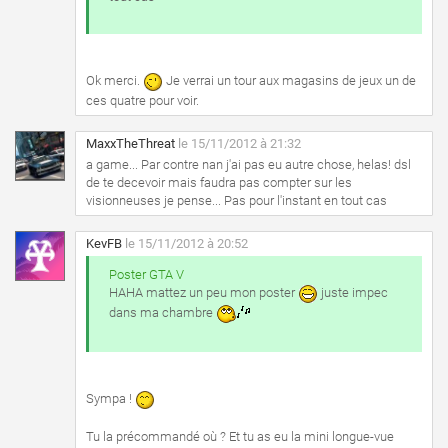
Ok merci.
Je verrai un tour aux magasins de jeux un de
ces quatre pour voir.
MaxxTheThreat
le 15/11/2012 à 21:32
a game... Par contre nan j'ai pas eu autre chose, helas! dsl
de te decevoir mais faudra pas compter sur les
visionneuses je pense... Pas pour l'instant en tout cas
KevFB
le 15/11/2012 à 20:52
Poster GTA V
HAHA mattez un peu mon poster
juste impec
dans ma chambre
Sympa !
Tu la précommandé où ? Et tu as eu la mini longue-vue