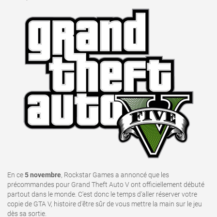
En ce
5 novembre
, Rockstar Games a annoncé que les
précommandes pour Grand Theft Auto V ont officiellement débuté
partout dans le monde. C'est donc le temps d'aller réserver votre
copie de GTA V, histoire d'être sûr de vous mettre la main sur le jeu
dès sa sortie.