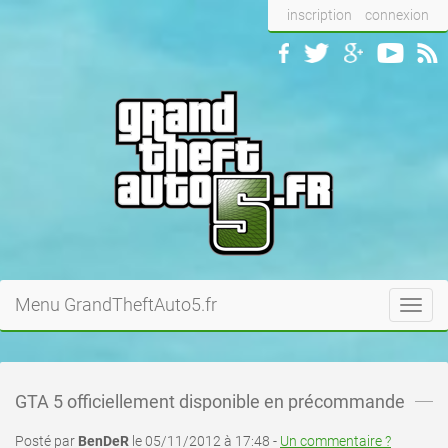
inscription
connexion
Menu GrandTheftAuto5.fr
Toggl
navig
GTA 5 officiellement disponible en précommande
Posté par
BenDeR
le 05/11/2012 à 17:48 -
Un commentaire ?