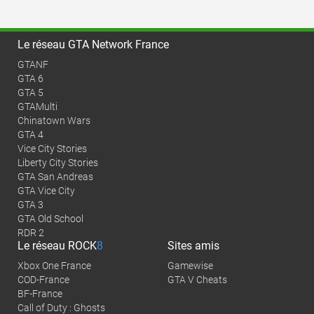
Le réseau GTA Network France
GTANF
GTA 6
GTA 5
GTAMulti
Chinatown Wars
GTA 4
Vice City Stories
Liberty City Stories
GTA San Andreas
GTA Vice City
GTA 3
GTA Old School
RDR 2
Le réseau
ROCK
8
Sites amis
Xbox One France
Gamewise
COD-France
GTA V Cheats
BF-France
Call of Duty : Ghosts