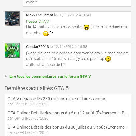
avec ?
MaxxTheThreat
le 15/11/2012 à 18:41
Poster GTA V
HAHA mattez un peu mon poster
juste impec dans ma
chambre
Cendar75013
le 12/11/2012 à 16:58
j'viens d'aller a micromania commandé gta 5 le mec ma dit
qu'il sortirait le 15 mars mais j'y crois pas trop
J'attend l'annoce de R*
Lire tous les commentaires sur le forum GTA V
Dernières actualités GTA 5
GTA V dépasse les 230 millions d'exemplaires vendus
par KevFB le 07/08/2026
GTA Online : Détails des bonus du 6 au 12 août (Évènement « Braquages de l'été » - Suite et fin)
par KevFB le 06/08/2026
GTA Online : Détails des bonus du 30 juillet au 5 août (Évènement « Braquages d'été »)
par KevFB le 30/07/2026