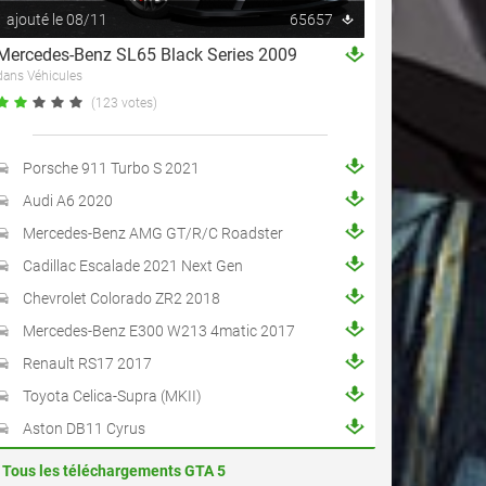
ajouté le 08/11
65657
Mercedes-Benz SL65 Black Series 2009
dans Véhicules
(123 votes)
Porsche 911 Turbo S 2021
Audi A6 2020
Mercedes-Benz AMG GT/R/C Roadster
Cadillac Escalade 2021 Next Gen
Chevrolet Colorado ZR2 2018
Mercedes-Benz E300 W213 4matic 2017
Renault RS17 2017
Toyota Celica-Supra (MKII)
Aston DB11 Cyrus
Tous les téléchargements GTA 5