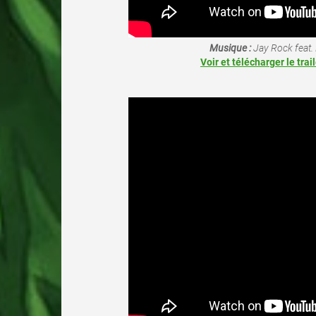
Musique :
Jay Rock feat.
Voir et télécharger le trai