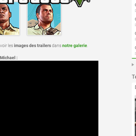
voir les
images des trailers
dans
notre galerie
.
Michael :
T