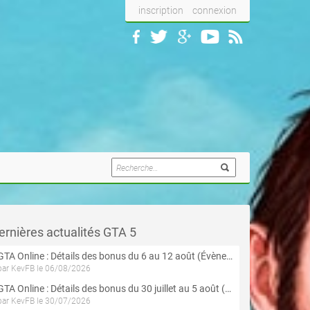
inscription
connexion
ernières actualités GTA 5
GTA Online : Détails des bonus du 6 au 12 août (Évènement « Braquages de l'été » - Suite et fin)
par KevFB le 06/08/2026
GTA Online : Détails des bonus du 30 juillet au 5 août (Évènement « Braquages d'été »)
par KevFB le 30/07/2026