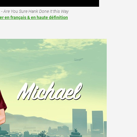
- Are You Sure Hank Done It this Way
ler en français & en haute définition