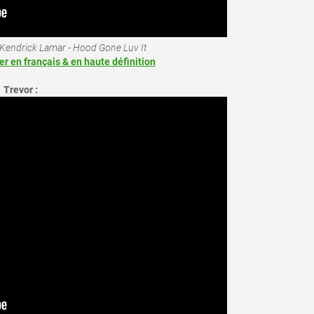
 Kendrick Lamar - Hood Gone Luv It
ler en français & en haute définition
Trevor :