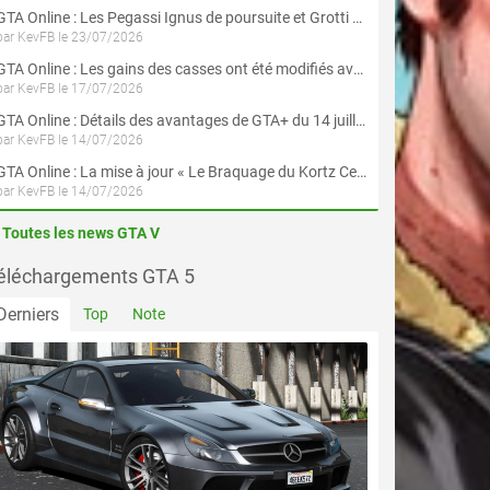
GTA Online : Les Pegassi Ignus de poursuite et Grotti Veleno GT sont maintenant disponibles
par KevFB le 23/07/2026
GTA Online : Les gains des casses ont été modifiés avec la mise à jour « Le Braquage du Kortz Center »
par KevFB le 17/07/2026
GTA Online : Détails des avantages de GTA+ du 14 juillet au 12 août
par KevFB le 14/07/2026
GTA Online : La mise à jour « Le Braquage du Kortz Center » est maintenant disponible
par KevFB le 14/07/2026
Toutes les news GTA V
éléchargements GTA 5
Derniers
Top
Note