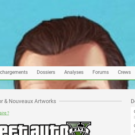
échargements
Dossiers
Analyses
Forums
Crews
evor & Nouveaux Artworks
D
ire ?